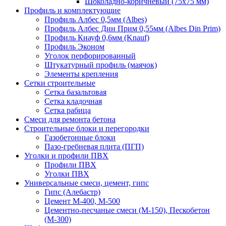
Шоколадно-коричневый (75х75 мм)
Профиль и комплектующие
Профиль Албес 0,5мм (Albes)
Профиль Албес Дин Прим 0,55мм (Albes Din Prim)
Профиль Кнауф 0,6мм (Knauf)
Профиль Эконом
Уголок перфорированный
Штукатурный профиль (маячок)
Элементы крепления
Сетки строительные
Сетка базальтовая
Сетка кладочная
Сетка рабица
Смеси для ремонта бетона
Строительные блоки и перегородки
Газобетонные блоки
Пазо-гребневая плита (ПГП)
Уголки и профили ПВХ
Профили ПВХ
Уголки ПВХ
Универсальные смеси, цемент, гипс
Гипс (Алебастр)
Цемент М-400, М-500
Цементно-песчаные смеси (М-150), Пескобетон
(М-300)