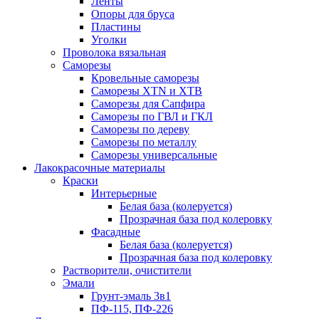
Ленты
Опоры для бруса
Пластины
Уголки
Проволока вязальная
Саморезы
Кровельные саморезы
Саморезы XTN и ХTB
Саморезы для Сапфира
Саморезы по ГВЛ и ГКЛ
Саморезы по дереву
Саморезы по металлу
Саморезы универсальные
Лакокрасочные материалы
Краски
Интерьерные
Белая база (колеруется)
Прозрачная база под колеровку
Фасадные
Белая база (колеруется)
Прозрачная база под колеровку
Растворители, очистители
Эмали
Грунт-эмаль 3в1
ПФ-115, ПФ-226