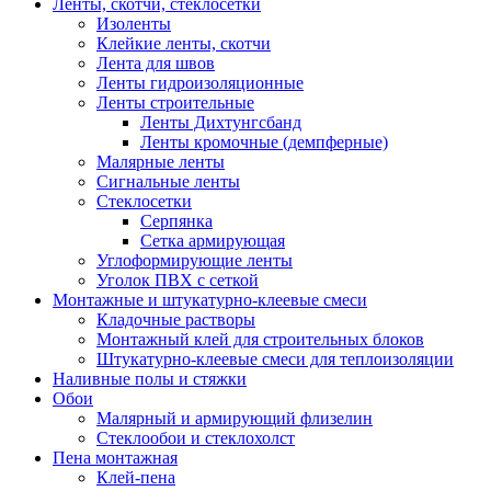
Ленты, скотчи, стеклосетки
Изоленты
Клейкие ленты, скотчи
Лента для швов
Ленты гидроизоляционные
Ленты строительные
Ленты Дихтунгсбанд
Ленты кромочные (демпферные)
Малярные ленты
Сигнальные ленты
Стеклосетки
Серпянка
Сетка армирующая
Углоформирующие ленты
Уголок ПВХ с сеткой
Монтажные и штукатурно-клеевые смеси
Кладочные растворы
Монтажный клей для строительных блоков
Штукатурно-клеевые смеси для теплоизоляции
Наливные полы и стяжки
Обои
Малярный и армирующий флизелин
Стеклообои и стеклохолст
Пена монтажная
Клей-пена