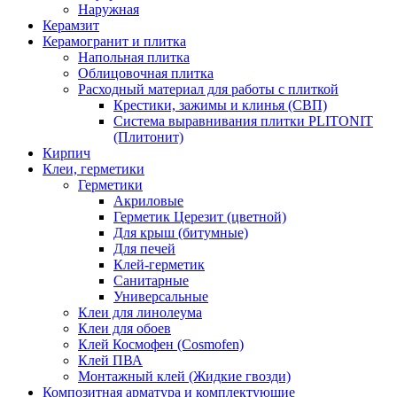
Наружная
Керамзит
Керамогранит и плитка
Напольная плитка
Облицовочная плитка
Расходный материал для работы с плиткой
Крестики, зажимы и клинья (СВП)
Система выравнивания плитки PLITONIT
(Плитонит)
Кирпич
Клеи, герметики
Герметики
Акриловые
Герметик Церезит (цветной)
Для крыш (битумные)
Для печей
Клей-герметик
Санитарные
Универсальные
Клеи для линолеума
Клеи для обоев
Клей Космофен (Cosmofen)
Клей ПВА
Монтажный клей (Жидкие гвозди)
Композитная арматура и комплектующие