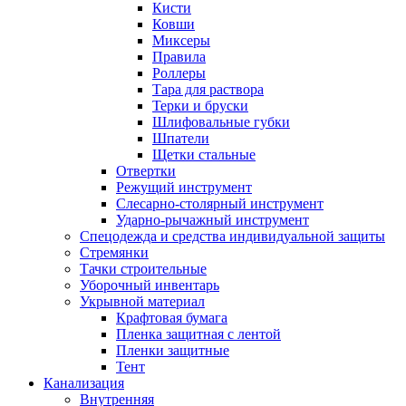
Кисти
Ковши
Миксеры
Правила
Роллеры
Тара для раствора
Терки и бруски
Шлифовальные губки
Шпатели
Щетки стальные
Отвертки
Режущий инструмент
Слесарно-столярный инструмент
Ударно-рычажный инструмент
Спецодежда и средства индивидуальной защиты
Стремянки
Тачки строительные
Уборочный инвентарь
Укрывной материал
Крафтовая бумага
Пленка защитная с лентой
Пленки защитные
Тент
Канализация
Внутренняя