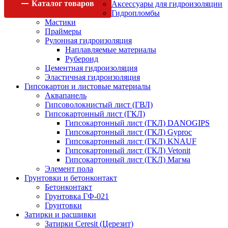
Каталог
товаров
Аксессуары для гидроизоляции
Гидропломбы
Мастики
Праймеры
Рулонная гидроизоляция
Наплавляемые материалы
Рубероид
Цементная гидроизоляция
Эластичная гидроизоляция
Гипсокартон и листовые материалы
Аквапанель
Гипсоволокнистый лист (ГВЛ)
Гипсокартонный лист (ГКЛ)
Гипсокартонный лист (ГКЛ) DANOGIPS
Гипсокартонный лист (ГКЛ) Gyproc
Гипсокартонный лист (ГКЛ) KNAUF
Гипсокартонный лист (ГКЛ) Vetonit
Гипсокартонный лист (ГКЛ) Магма
Элемент пола
Грунтовки и бетонконтакт
Бетонконтакт
Грунтовка ГФ-021
Грунтовки
Затирки и расшивки
Затирки Ceresit (Церезит)