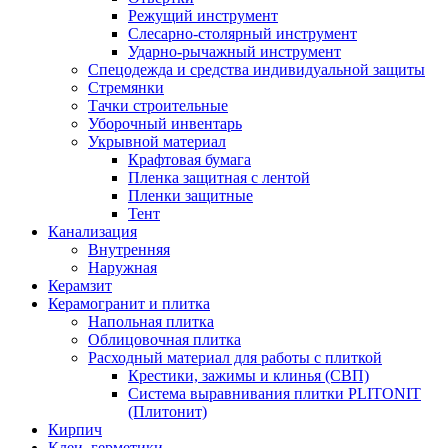
Режущий инструмент
Слесарно-столярный инструмент
Ударно-рычажный инструмент
Спецодежда и средства индивидуальной защиты
Стремянки
Тачки строительные
Уборочный инвентарь
Укрывной материал
Крафтовая бумага
Пленка защитная с лентой
Пленки защитные
Тент
Канализация
Внутренняя
Наружная
Керамзит
Керамогранит и плитка
Напольная плитка
Облицовочная плитка
Расходный материал для работы с плиткой
Крестики, зажимы и клинья (СВП)
Система выравнивания плитки PLITONIT
(Плитонит)
Кирпич
Клеи, герметики