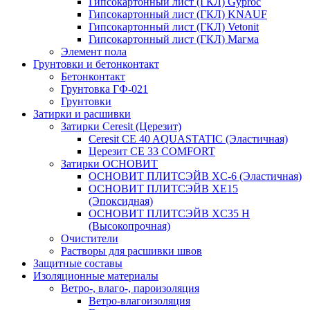
Гипсокартонный лист (ГКЛ) Gyproc
Гипсокартонный лист (ГКЛ) KNAUF
Гипсокартонный лист (ГКЛ) Vetonit
Гипсокартонный лист (ГКЛ) Магма
Элемент пола
Грунтовки и бетонконтакт
Бетонконтакт
Грунтовка ГФ-021
Грунтовки
Затирки и расшивки
Затирки Ceresit (Церезит)
Ceresit CE 40 AQUASTATIC (Эластичная)
Церезит CE 33 COMFORT
Затирки ОСНОВИТ
ОСНОВИТ ПЛИТСЭЙВ XC-6 (Эластичная)
ОСНОВИТ ПЛИТСЭЙВ XЕ15
(Эпоксидная)
ОСНОВИТ ПЛИТСЭЙВ XС35 Н
(Высокопрочная)
Очистители
Растворы для расшивки швов
Защитные составы
Изоляционные материалы
Ветро-, влаго-, пароизоляция
Ветро-влагоизоляция