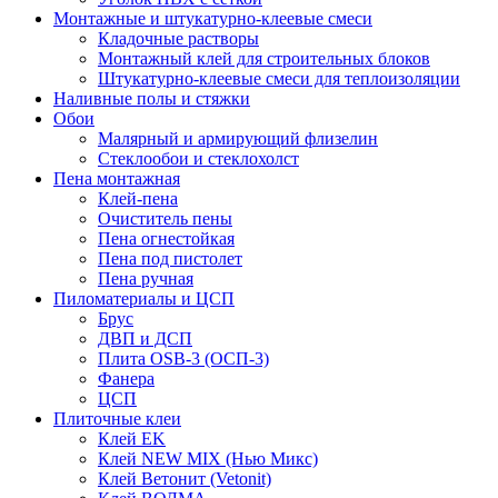
Монтажные и штукатурно-клеевые смеси
Кладочные растворы
Монтажный клей для строительных блоков
Штукатурно-клеевые смеси для теплоизоляции
Наливные полы и стяжки
Обои
Малярный и армирующий флизелин
Стеклообои и стеклохолст
Пена монтажная
Клей-пена
Очиститель пены
Пена огнестойкая
Пена под пистолет
Пена ручная
Пиломатериалы и ЦСП
Брус
ДВП и ДСП
Плита OSB-3 (ОСП-3)
Фанера
ЦСП
Плиточные клеи
Клей EK
Клей NEW MIX (Нью Микс)
Клей Ветонит (Vetonit)