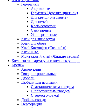
Герметики
Акриловые
Герметик Церезит (цветной)
Для крыш (битумные)
Для печей
Клей-герметик
Санитарные
Универсальные
Клеи для линолеума
Клеи для обоев
Клей Космофен (Cosmofen)
Клей ПВА
Монтажный клей (Жидкие гвозди)
Композитная арматура и комплектующие
Крепеж
Анкер-клин
Гвозди строительные
Дюбели
Дюбели для изоляции
С металлическим гвоздем
С пластиковым гвоздем
С термоголовкой
Дюбель-гвозди
Перфорация