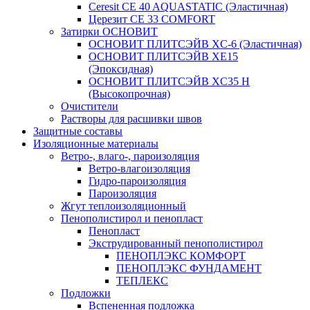
Ceresit CE 40 AQUASTATIC (Эластичная)
Церезит CE 33 COMFORT
Затирки ОСНОВИТ
ОСНОВИТ ПЛИТСЭЙВ XC-6 (Эластичная)
ОСНОВИТ ПЛИТСЭЙВ XЕ15
(Эпоксидная)
ОСНОВИТ ПЛИТСЭЙВ XС35 Н
(Высокопрочная)
Очистители
Растворы для расшивки швов
Защитные составы
Изоляционные материалы
Ветро-, влаго-, пароизоляция
Ветро-влагоизоляция
Гидро-пароизоляция
Пароизоляция
Жгут теплоизоляционный
Пенополистирол и пенопласт
Пенопласт
Экструдированный пенополистирол
ПЕНОПЛЭКС КОМФОРТ
ПЕНОПЛЭКС ФУНДАМЕНТ
ТЕПЛЕКС
Подложки
Вспененная подложка