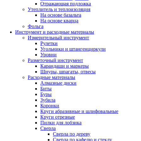
Отражающая подложка
Утеплитель и теплоизоляция
На основе базальта
На основе кварца
Фольга
Инструмент и расходные материалы
Измерительный инструмент
Рулетки
Угольники и штангенциркули
Уровни
Разметочный инструмент
Карандаши и маркеры
Шнуры, шпагаты, отвесы
Расходные материалы
Алмазные диски
Биты
Буры
Зубила
Коронки
Круги абразивные и шлифовальные
Круги отрезные
Пилки для лобзика
Сверла
Сверла по дереву
Сверла по кафелю и стеклу