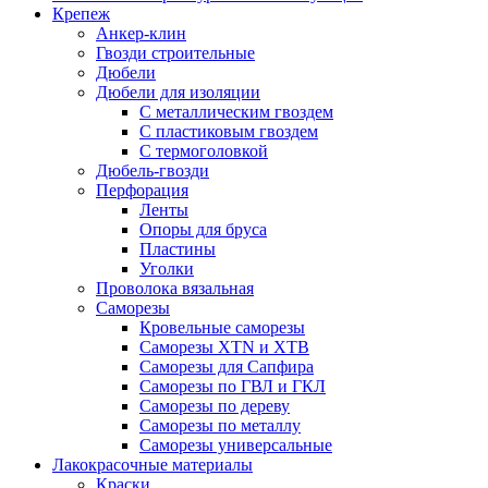
Крепеж
Анкер-клин
Гвозди строительные
Дюбели
Дюбели для изоляции
С металлическим гвоздем
С пластиковым гвоздем
С термоголовкой
Дюбель-гвозди
Перфорация
Ленты
Опоры для бруса
Пластины
Уголки
Проволока вязальная
Саморезы
Кровельные саморезы
Саморезы XTN и ХTB
Саморезы для Сапфира
Саморезы по ГВЛ и ГКЛ
Саморезы по дереву
Саморезы по металлу
Саморезы универсальные
Лакокрасочные материалы
Краски