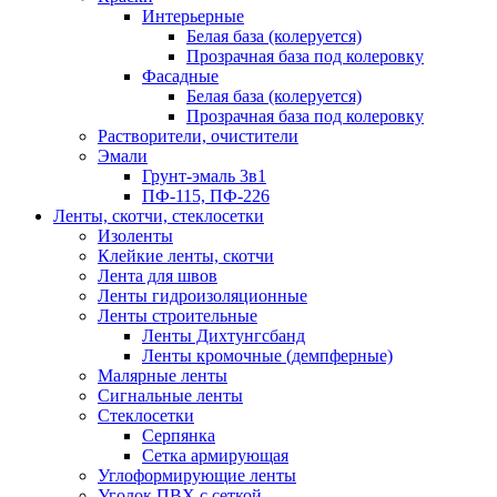
Интерьерные
Белая база (колеруется)
Прозрачная база под колеровку
Фасадные
Белая база (колеруется)
Прозрачная база под колеровку
Растворители, очистители
Эмали
Грунт-эмаль 3в1
ПФ-115, ПФ-226
Ленты, скотчи, стеклосетки
Изоленты
Клейкие ленты, скотчи
Лента для швов
Ленты гидроизоляционные
Ленты строительные
Ленты Дихтунгсбанд
Ленты кромочные (демпферные)
Малярные ленты
Сигнальные ленты
Стеклосетки
Серпянка
Сетка армирующая
Углоформирующие ленты
Уголок ПВХ с сеткой