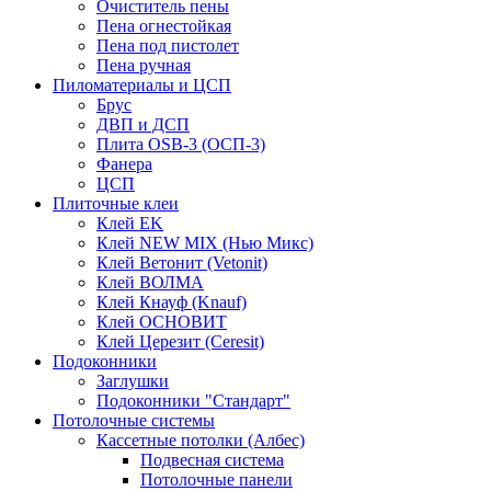
Очиститель пены
Пена огнестойкая
Пена под пистолет
Пена ручная
Пиломатериалы и ЦСП
Брус
ДВП и ДСП
Плита OSB-3 (ОСП-3)
Фанера
ЦСП
Плиточные клеи
Клей EK
Клей NEW MIX (Нью Микс)
Клей Ветонит (Vetonit)
Клей ВОЛМА
Клей Кнауф (Knauf)
Клей ОСНОВИТ
Клей Церезит (Ceresit)
Подоконники
Заглушки
Подоконники "Стандарт"
Потолочные системы
Кассетные потолки (Албес)
Подвесная система
Потолочные панели