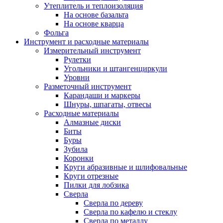
Утеплитель и теплоизоляция
На основе базальта
На основе кварца
Фольга
Инструмент и расходные материалы
Измерительный инструмент
Рулетки
Угольники и штангенциркули
Уровни
Разметочный инструмент
Карандаши и маркеры
Шнуры, шпагаты, отвесы
Расходные материалы
Алмазные диски
Биты
Буры
Зубила
Коронки
Круги абразивные и шлифовальные
Круги отрезные
Пилки для лобзика
Сверла
Сверла по дереву
Сверла по кафелю и стеклу
Сверла по металлу