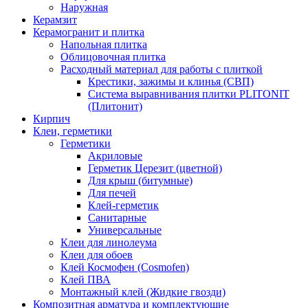
Наружная
Керамзит
Керамогранит и плитка
Напольная плитка
Облицовочная плитка
Расходный материал для работы с плиткой
Крестики, зажимы и клинья (СВП)
Система выравнивания плитки PLITONIT
(Плитонит)
Кирпич
Клеи, герметики
Герметики
Акриловые
Герметик Церезит (цветной)
Для крыш (битумные)
Для печей
Клей-герметик
Санитарные
Универсальные
Клеи для линолеума
Клеи для обоев
Клей Космофен (Cosmofen)
Клей ПВА
Монтажный клей (Жидкие гвозди)
Композитная арматура и комплектующие