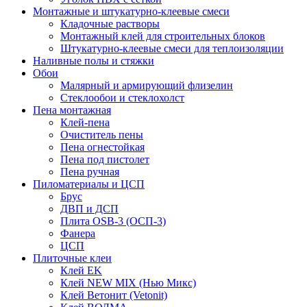
Монтажные и штукатурно-клеевые смеси
Кладочные растворы
Монтажный клей для строительных блоков
Штукатурно-клеевые смеси для теплоизоляции
Наливные полы и стяжки
Обои
Малярный и армирующий флизелин
Стеклообои и стеклохолст
Пена монтажная
Клей-пена
Очиститель пены
Пена огнестойкая
Пена под пистолет
Пена ручная
Пиломатериалы и ЦСП
Брус
ДВП и ДСП
Плита OSB-3 (ОСП-3)
Фанера
ЦСП
Плиточные клеи
Клей EK
Клей NEW MIX (Нью Микс)
Клей Ветонит (Vetonit)