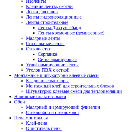
Изоленты
Клейкие ленты, скотчи
Лента для швов
Ленты гидроизоляционные
Ленты строительные
Ленты Дихтунгсбанд
Ленты кромочные (демпферные)
Малярные ленты
Сигнальные ленты
Стеклосетки
Серпянка
Сетка армирующая
Углоформирующие ленты
Уголок ПВХ с сеткой
Монтажные и штукатурно-клеевые смеси
Кладочные растворы
Монтажный клей для строительных блоков
Штукатурно-клеевые смеси для теплоизоляции
Наливные полы и стяжки
Обои
Малярный и армирующий флизелин
Стеклообои и стеклохолст
Пена монтажная
Клей-пена
Очиститель пены