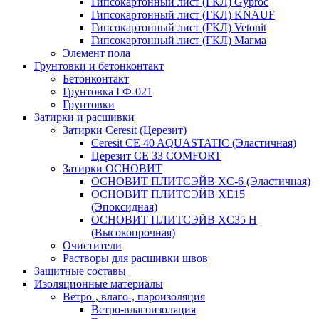
Гипсокартонный лист (ГКЛ) Gyproc
Гипсокартонный лист (ГКЛ) KNAUF
Гипсокартонный лист (ГКЛ) Vetonit
Гипсокартонный лист (ГКЛ) Магма
Элемент пола
Грунтовки и бетонконтакт
Бетонконтакт
Грунтовка ГФ-021
Грунтовки
Затирки и расшивки
Затирки Ceresit (Церезит)
Ceresit CE 40 AQUASTATIC (Эластичная)
Церезит CE 33 COMFORT
Затирки ОСНОВИТ
ОСНОВИТ ПЛИТСЭЙВ XC-6 (Эластичная)
ОСНОВИТ ПЛИТСЭЙВ XЕ15
(Эпоксидная)
ОСНОВИТ ПЛИТСЭЙВ XС35 Н
(Высокопрочная)
Очистители
Растворы для расшивки швов
Защитные составы
Изоляционные материалы
Ветро-, влаго-, пароизоляция
Ветро-влагоизоляция