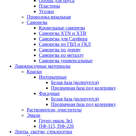
Опоры для бруса
Пластины
Уголки
Проволока вязальная
Саморезы
Кровельные саморезы
Саморезы XTN и ХTB
Саморезы для Сапфира
Саморезы по ГВЛ и ГКЛ
Саморезы по дереву
Саморезы по металлу
Саморезы универсальные
Лакокрасочные материалы
Краски
Интерьерные
Белая база (колеруется)
Прозрачная база под колеровку
Фасадные
Белая база (колеруется)
Прозрачная база под колеровку
Растворители, очистители
Эмали
Грунт-эмаль 3в1
ПФ-115, ПФ-226
Ленты, скотчи, стеклосетки