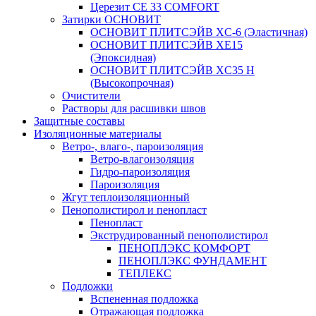
Церезит CE 33 COMFORT
Затирки ОСНОВИТ
ОСНОВИТ ПЛИТСЭЙВ XC-6 (Эластичная)
ОСНОВИТ ПЛИТСЭЙВ XЕ15
(Эпоксидная)
ОСНОВИТ ПЛИТСЭЙВ XС35 Н
(Высокопрочная)
Очистители
Растворы для расшивки швов
Защитные составы
Изоляционные материалы
Ветро-, влаго-, пароизоляция
Ветро-влагоизоляция
Гидро-пароизоляция
Пароизоляция
Жгут теплоизоляционный
Пенополистирол и пенопласт
Пенопласт
Экструдированный пенополистирол
ПЕНОПЛЭКС КОМФОРТ
ПЕНОПЛЭКС ФУНДАМЕНТ
ТЕПЛЕКС
Подложки
Вспененная подложка
Отражающая подложка