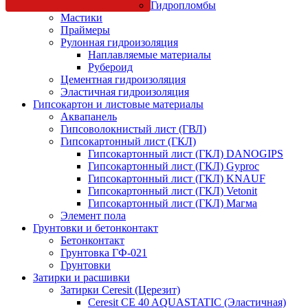
Гидропломбы
Мастики
Праймеры
Рулонная гидроизоляция
Наплавляемые материалы
Рубероид
Цементная гидроизоляция
Эластичная гидроизоляция
Гипсокартон и листовые материалы
Аквапанель
Гипсоволокнистый лист (ГВЛ)
Гипсокартонный лист (ГКЛ)
Гипсокартонный лист (ГКЛ) DANOGIPS
Гипсокартонный лист (ГКЛ) Gyproc
Гипсокартонный лист (ГКЛ) KNAUF
Гипсокартонный лист (ГКЛ) Vetonit
Гипсокартонный лист (ГКЛ) Магма
Элемент пола
Грунтовки и бетонконтакт
Бетонконтакт
Грунтовка ГФ-021
Грунтовки
Затирки и расшивки
Затирки Ceresit (Церезит)
Ceresit CE 40 AQUASTATIC (Эластичная)