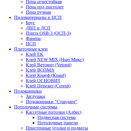
Пена огнестойкая
Пена под пистолет
Пена ручная
Пиломатериалы и ЦСП
Брус
ДВП и ДСП
Плита OSB-3 (ОСП-3)
Фанера
ЦСП
Плиточные клеи
Клей EK
Клей NEW MIX (Нью Микс)
Клей Ветонит (Vetonit)
Клей ВОЛМА
Клей Кнауф (Knauf)
Клей ОСНОВИТ
Клей Церезит (Ceresit)
Подоконники
Заглушки
Подоконники "Стандарт"
Потолочные системы
Кассетные потолки (Албес)
Подвесная система
Потолочные панели
Пристенные уголки и подвесы