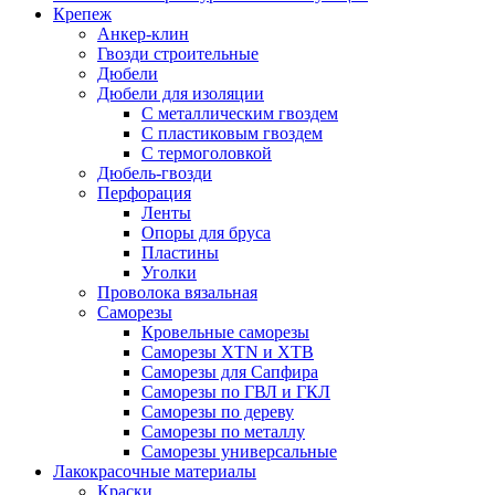
Крепеж
Анкер-клин
Гвозди строительные
Дюбели
Дюбели для изоляции
С металлическим гвоздем
С пластиковым гвоздем
С термоголовкой
Дюбель-гвозди
Перфорация
Ленты
Опоры для бруса
Пластины
Уголки
Проволока вязальная
Саморезы
Кровельные саморезы
Саморезы XTN и ХTB
Саморезы для Сапфира
Саморезы по ГВЛ и ГКЛ
Саморезы по дереву
Саморезы по металлу
Саморезы универсальные
Лакокрасочные материалы
Краски