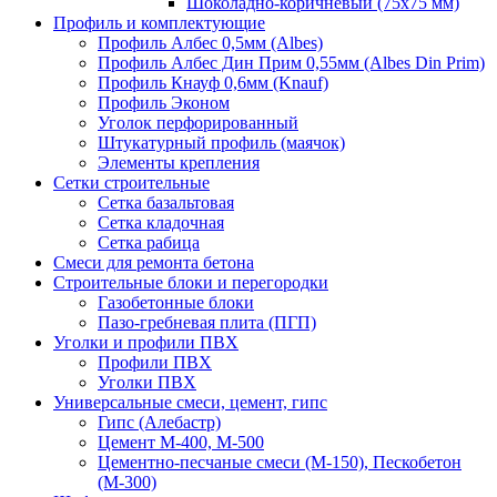
Шоколадно-коричневый (75х75 мм)
Профиль и комплектующие
Профиль Албес 0,5мм (Albes)
Профиль Албес Дин Прим 0,55мм (Albes Din Prim)
Профиль Кнауф 0,6мм (Knauf)
Профиль Эконом
Уголок перфорированный
Штукатурный профиль (маячок)
Элементы крепления
Сетки строительные
Сетка базальтовая
Сетка кладочная
Сетка рабица
Смеси для ремонта бетона
Строительные блоки и перегородки
Газобетонные блоки
Пазо-гребневая плита (ПГП)
Уголки и профили ПВХ
Профили ПВХ
Уголки ПВХ
Универсальные смеси, цемент, гипс
Гипс (Алебастр)
Цемент М-400, М-500
Цементно-песчаные смеси (М-150), Пескобетон
(М-300)