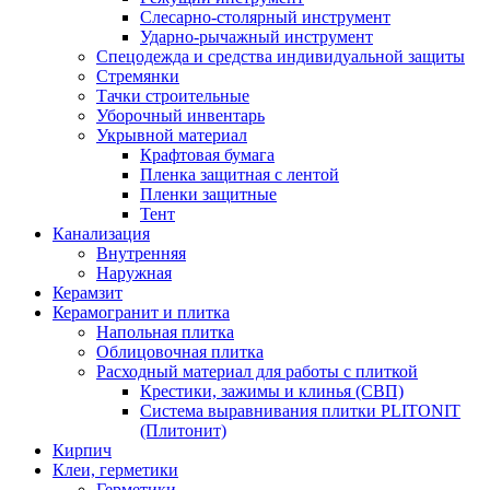
Слесарно-столярный инструмент
Ударно-рычажный инструмент
Спецодежда и средства индивидуальной защиты
Стремянки
Тачки строительные
Уборочный инвентарь
Укрывной материал
Крафтовая бумага
Пленка защитная с лентой
Пленки защитные
Тент
Канализация
Внутренняя
Наружная
Керамзит
Керамогранит и плитка
Напольная плитка
Облицовочная плитка
Расходный материал для работы с плиткой
Крестики, зажимы и клинья (СВП)
Система выравнивания плитки PLITONIT
(Плитонит)
Кирпич
Клеи, герметики
Герметики