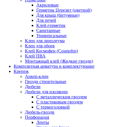
Акриловые
Герметик Церезит (цветной)
Для крыш (битумные)
Для печей
Клей-герметик
Санитарные
Универсальные
Клеи для линолеума
Клеи для обоев
Клей Космофен (Cosmofen)
Клей ПВА
Монтажный клей (Жидкие гвозди)
Композитная арматура и комплектующие
Крепеж
Анкер-клин
Гвозди строительные
Дюбели
Дюбели для изоляции
С металлическим гвоздем
С пластиковым гвоздем
С термоголовкой
Дюбель-гвозди
Перфорация
Ленты