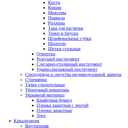
Кисти
Ковши
Миксеры
Правила
Роллеры
Тара для раствора
Терки и бруски
Шлифовальные губки
Шпатели
Щетки стальные
Отвертки
Режущий инструмент
Слесарно-столярный инструмент
Ударно-рычажный инструмент
Спецодежда и средства индивидуальной защиты
Стремянки
Тачки строительные
Уборочный инвентарь
Укрывной материал
Крафтовая бумага
Пленка защитная с лентой
Пленки защитные
Тент
Канализация
Внутренняя