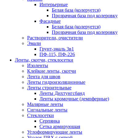
Интерьерные
Белая база (колеруется)
Прозрачная база под колеровку
Фасадные
Белая база (колеруется)
Прозрачная база под колеровку
Растворители, очистители
Эмали
Грунт-эмаль 3в1
ПФ-115, ПФ-226
Ленты, скотчи, стеклосетки
Изоленты
Клейкие ленты, скотчи
Лента для швов
Ленты гидроизоляционные
Ленты строительные
Ленты Дихтунгсбанд
Ленты кромочные (демпферные)
Малярные ленты
Сигнальные ленты
Стеклосетки
Серпянка
Сетка армирующая
Углоформирующие ленты
Уголок ПВХ с сеткой