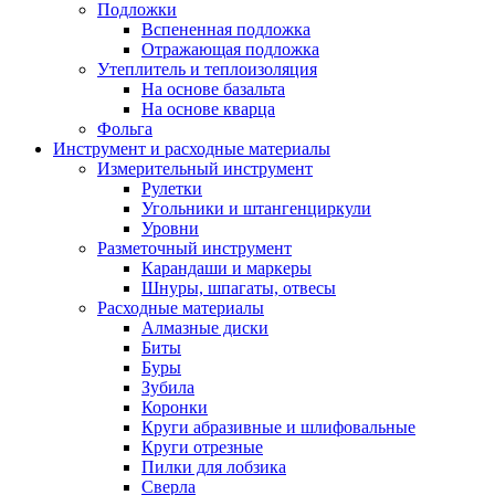
Подложки
Вспененная подложка
Отражающая подложка
Утеплитель и теплоизоляция
На основе базальта
На основе кварца
Фольга
Инструмент и расходные материалы
Измерительный инструмент
Рулетки
Угольники и штангенциркули
Уровни
Разметочный инструмент
Карандаши и маркеры
Шнуры, шпагаты, отвесы
Расходные материалы
Алмазные диски
Биты
Буры
Зубила
Коронки
Круги абразивные и шлифовальные
Круги отрезные
Пилки для лобзика
Сверла