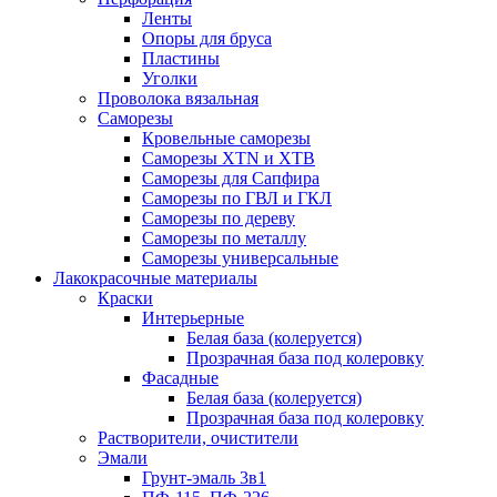
Ленты
Опоры для бруса
Пластины
Уголки
Проволока вязальная
Саморезы
Кровельные саморезы
Саморезы XTN и ХTB
Саморезы для Сапфира
Саморезы по ГВЛ и ГКЛ
Саморезы по дереву
Саморезы по металлу
Саморезы универсальные
Лакокрасочные материалы
Краски
Интерьерные
Белая база (колеруется)
Прозрачная база под колеровку
Фасадные
Белая база (колеруется)
Прозрачная база под колеровку
Растворители, очистители
Эмали
Грунт-эмаль 3в1