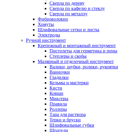
Сверла по дереву
Сверла по кафелю и стеклу
Сверла по металлу
Фиброволокно
Хомуты
Шлифовальные сетки и листы
Электроды
Ручной инструмент
Крепежный и монтажный инструмент
Пистолеты для герметика и пены
Степлеры и скобы
Малярный и отделочный инструмент
Валики, шубки, ролики, рукоятки
Ванночки
Гладилки
Кельмы и мастерки
Кисти
Ковши
Миксеры
Правила
Роллеры
Тара для раствора
Терки и бруски
Шлифовальные губки
Шпатели