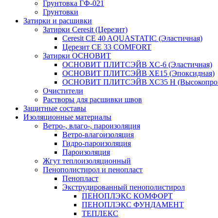
Грунтовка ГФ-021
Грунтовки
Затирки и расшивки
Затирки Ceresit (Церезит)
Ceresit CE 40 AQUASTATIC (Эластичная)
Церезит CE 33 COMFORT
Затирки ОСНОВИТ
ОСНОВИТ ПЛИТСЭЙВ XC-6 (Эластичная)
ОСНОВИТ ПЛИТСЭЙВ XЕ15 (Эпоксидная)
ОСНОВИТ ПЛИТСЭЙВ XС35 Н (Высокопроч
Очистители
Растворы для расшивки швов
Защитные составы
Изоляционные материалы
Ветро-, влаго-, пароизоляция
Ветро-влагоизоляция
Гидро-пароизоляция
Пароизоляция
Жгут теплоизоляционный
Пенополистирол и пенопласт
Пенопласт
Экструдированный пенополистирол
ПЕНОПЛЭКС КОМФОРТ
ПЕНОПЛЭКС ФУНДАМЕНТ
ТЕПЛЕКС