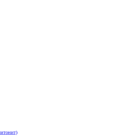
итонит)