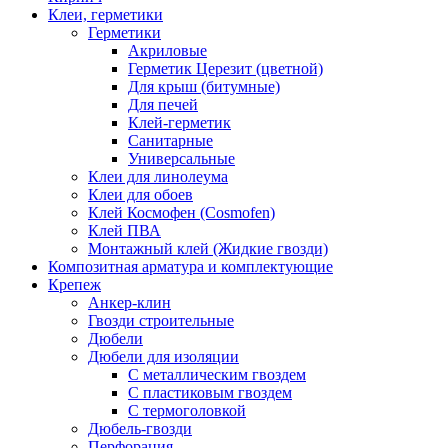
Клеи, герметики
Герметики
Акриловые
Герметик Церезит (цветной)
Для крыш (битумные)
Для печей
Клей-герметик
Санитарные
Универсальные
Клеи для линолеума
Клеи для обоев
Клей Космофен (Cosmofen)
Клей ПВА
Монтажный клей (Жидкие гвозди)
Композитная арматура и комплектующие
Крепеж
Анкер-клин
Гвозди строительные
Дюбели
Дюбели для изоляции
С металлическим гвоздем
С пластиковым гвоздем
С термоголовкой
Дюбель-гвозди
Перфорация