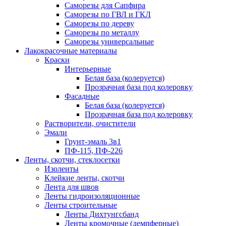
Саморезы для Сапфира
Саморезы по ГВЛ и ГКЛ
Саморезы по дереву
Саморезы по металлу
Саморезы универсальные
Лакокрасочные материалы
Краски
Интерьерные
Белая база (колеруется)
Прозрачная база под колеровку
Фасадные
Белая база (колеруется)
Прозрачная база под колеровку
Растворители, очистители
Эмали
Грунт-эмаль 3в1
ПФ-115, ПФ-226
Ленты, скотчи, стеклосетки
Изоленты
Клейкие ленты, скотчи
Лента для швов
Ленты гидроизоляционные
Ленты строительные
Ленты Дихтунгсбанд
Ленты кромочные (демпферные)