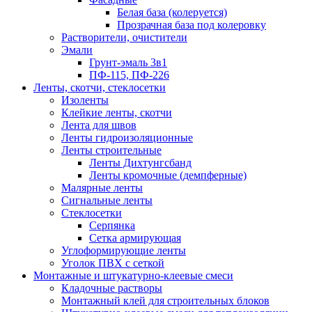
Белая база (колеруется)
Прозрачная база под колеровку
Растворители, очистители
Эмали
Грунт-эмаль 3в1
ПФ-115, ПФ-226
Ленты, скотчи, стеклосетки
Изоленты
Клейкие ленты, скотчи
Лента для швов
Ленты гидроизоляционные
Ленты строительные
Ленты Дихтунгсбанд
Ленты кромочные (демпферные)
Малярные ленты
Сигнальные ленты
Стеклосетки
Серпянка
Сетка армирующая
Углоформирующие ленты
Уголок ПВХ с сеткой
Монтажные и штукатурно-клеевые смеси
Кладочные растворы
Монтажный клей для строительных блоков