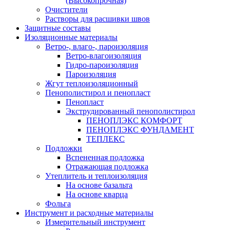
(Высокопрочная)
Очистители
Растворы для расшивки швов
Защитные составы
Изоляционные материалы
Ветро-, влаго-, пароизоляция
Ветро-влагоизоляция
Гидро-пароизоляция
Пароизоляция
Жгут теплоизоляционный
Пенополистирол и пенопласт
Пенопласт
Экструдированный пенополистирол
ПЕНОПЛЭКС КОМФОРТ
ПЕНОПЛЭКС ФУНДАМЕНТ
ТЕПЛЕКС
Подложки
Вспененная подложка
Отражающая подложка
Утеплитель и теплоизоляция
На основе базальта
На основе кварца
Фольга
Инструмент и расходные материалы
Измерительный инструмент