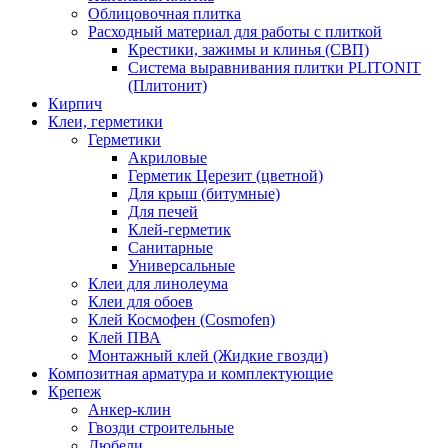
Облицовочная плитка
Расходный материал для работы с плиткой
Крестики, зажимы и клинья (СВП)
Система выравнивания плитки PLITONIT
(Плитонит)
Кирпич
Клеи, герметики
Герметики
Акриловые
Герметик Церезит (цветной)
Для крыш (битумные)
Для печей
Клей-герметик
Санитарные
Универсальные
Клеи для линолеума
Клеи для обоев
Клей Космофен (Cosmofen)
Клей ПВА
Монтажный клей (Жидкие гвозди)
Композитная арматура и комплектующие
Крепеж
Анкер-клин
Гвозди строительные
Дюбели