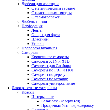
Дюбели для изоляции
С металлическим гвоздем
С пластиковым гвоздем
С термоголовкой
Дюбель-гвозди
Перфорация
Ленты
Опоры для бруса
Пластины
Уголки
Проволока вязальная
Саморезы
Кровельные саморезы
Саморезы XTN и ХTB
Саморезы для Сапфира
Саморезы по ГВЛ и ГКЛ
Саморезы по дереву
Саморезы по металлу
Саморезы универсальные
Лакокрасочные материалы
Краски
Интерьерные
Белая база (колеруется)
Прозрачная база под колеровку
Фасадные