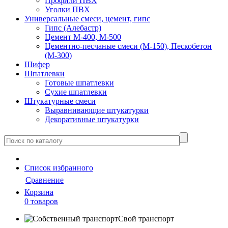
Профили ПВХ
Уголки ПВХ
Универсальные смеси, цемент, гипс
Гипс (Алебастр)
Цемент М-400, М-500
Цементно-песчаные смеси (М-150), Пескобетон
(М-300)
Шифер
Шпатлевки
Готовые шпатлевки
Сухие шпатлевки
Штукатурные смеси
Выравнивающие штукатурки
Декоративные штукатурки
Cписок
избранного
Сравнение
Корзина
0 товаров
Свой транспорт