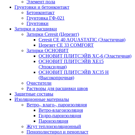
Элемент пола
Грунтовки и бетонконтакт
Бетонконтакт
Грунтовка ГФ-021
Грунтовки
Затирки и расшивки
Затирки Ceresit (Церезит)
Ceresit CE 40 AQUASTATIC (Эластичная)
Церезит CE 33 COMFORT
Затирки ОСНОВИТ
ОСНОВИТ ПЛИТСЭЙВ XC-6 (Эластичная)
ОСНОВИТ ПЛИТСЭЙВ XЕ15
(Эпоксидная)
ОСНОВИТ ПЛИТСЭЙВ XС35 Н
(Высокопрочная)
Очистители
Растворы для расшивки швов
Защитные составы
Изоляционные материалы
Ветро-, влаго-, пароизоляция
Ветро-влагоизоляция
Гидро-пароизоляция
Пароизоляция
Жгут теплоизоляционный
Пенополистирол и пенопласт