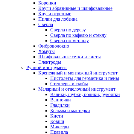
Коронки
Круги абразивные и шлифовальные
Круги отрезные
Пилки для лобзика
Сверла
Сверла по дереву
Сверла по кафелю и стеклу
Сверла по металлу
Фиброволокно
Хомуты
Шлифовальные сетки и листы
Электроды
Ручной инструмент
Крепежный и монтажный инструмент
Пистолеты для герметика и пены
Степлеры и скобы
Малярный и отделочный инструмент
Валики, шубки, ролики, рукоятки
Ванночки
Гладилки
Кельмы и мастерки
Кисти
Ковши
Миксеры
Правила