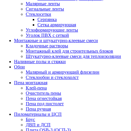
Малярные ленты
Сигнальные ленты
Стеклосетки
Серпянка
Сетка армирующая
Углоформирующие ленты
Уголок ПВХ с сеткой
Монтажные и штукатурно-клеевые смеси
Кладочные растворы
Монтажный клей для строительных блоков
Штукатурно-клеевые смеси для теплоизоляции
Наливные полы и стяжки
Обои
Малярный и армирующий флизелин
Стеклообои и стеклохолст
Пена монтажная
Клей-пена
Очиститель пены
Пена огнестойкая
Пена под пистолет
Пена ручная
Пиломатериалы и ЦСП
Брус
ДВП и ДСП
Плита OSB-3 (ОСП-3)