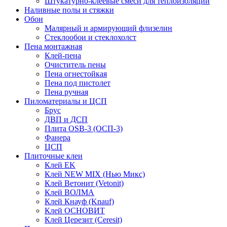
Штукатурно-клеевые смеси для теплоизоляции
Наливные полы и стяжки
Обои
Малярный и армирующий флизелин
Стеклообои и стеклохолст
Пена монтажная
Клей-пена
Очиститель пены
Пена огнестойкая
Пена под пистолет
Пена ручная
Пиломатериалы и ЦСП
Брус
ДВП и ДСП
Плита OSB-3 (ОСП-3)
Фанера
ЦСП
Плиточные клеи
Клей EK
Клей NEW MIX (Нью Микс)
Клей Ветонит (Vetonit)
Клей ВОЛМА
Клей Кнауф (Knauf)
Клей ОСНОВИТ
Клей Церезит (Ceresit)