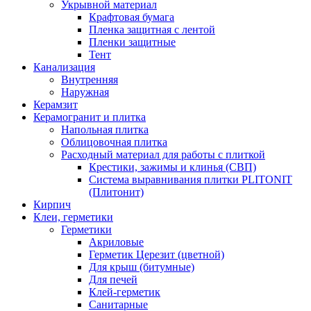
Укрывной материал
Крафтовая бумага
Пленка защитная с лентой
Пленки защитные
Тент
Канализация
Внутренняя
Наружная
Керамзит
Керамогранит и плитка
Напольная плитка
Облицовочная плитка
Расходный материал для работы с плиткой
Крестики, зажимы и клинья (СВП)
Система выравнивания плитки PLITONIT
(Плитонит)
Кирпич
Клеи, герметики
Герметики
Акриловые
Герметик Церезит (цветной)
Для крыш (битумные)
Для печей
Клей-герметик
Санитарные