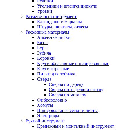
Рулетки
Угольники и штангенциркули
Уровни
Разметочный инструмент
Карандаши и маркеры
Шнуры, шпагаты, отвесы
Расходные материалы
Алмазные диски
Биты
Буры
Зубила
Коронки
Круги абразивные и шлифовальные
Круги отрезные
Пилки для лобзика
Сверла
Сверла по дереву
Сверла по кафелю и стеклу
Сверла по металлу
Фиброволокно
Хомуты
Шлифовальные сетки и листы
Электроды
Ручной инструмент
Крепежный и монтажный инструмент