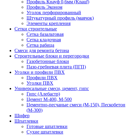
Профиль Кнауф 0,6мм (Knauf)
Профиль Эконом
Уголок перфорированный
Штукатурный профиль (маячок)
Элементы крепления
Сетки строительные
Сетка базальтовая
Сетка кладочная
Сетка рабица
Смеси для ремонта бетона
Строительные блоки и перегородки
Газобетонные блоки
Пазо-гребневая плита (ПГП)
Уголки и профили ПВХ
Профили ПВХ
Уголки ПВХ
Универсальные смеси, цемент, гипс
Гипс (Алебастр)
Цемент М-400, М-500
Цементно-песчаные смеси (М-150), Пескобетон
(М-300)
Шифер
Шпатлевки
Готовые шпатлевки
Сухие шпатлевки