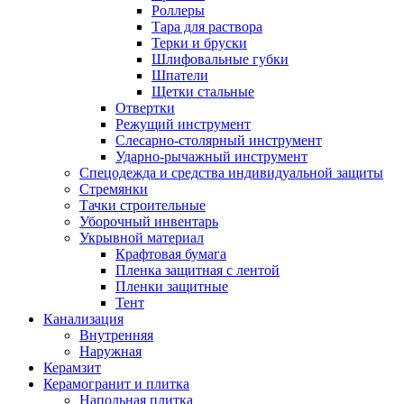
Роллеры
Тара для раствора
Терки и бруски
Шлифовальные губки
Шпатели
Щетки стальные
Отвертки
Режущий инструмент
Слесарно-столярный инструмент
Ударно-рычажный инструмент
Спецодежда и средства индивидуальной защиты
Стремянки
Тачки строительные
Уборочный инвентарь
Укрывной материал
Крафтовая бумага
Пленка защитная с лентой
Пленки защитные
Тент
Канализация
Внутренняя
Наружная
Керамзит
Керамогранит и плитка
Напольная плитка