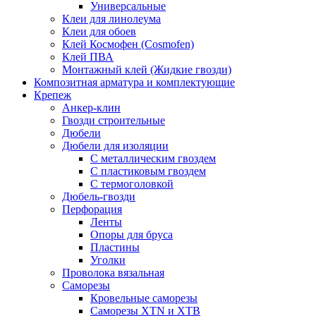
Универсальные
Клеи для линолеума
Клеи для обоев
Клей Космофен (Cosmofen)
Клей ПВА
Монтажный клей (Жидкие гвозди)
Композитная арматура и комплектующие
Крепеж
Анкер-клин
Гвозди строительные
Дюбели
Дюбели для изоляции
С металлическим гвоздем
С пластиковым гвоздем
С термоголовкой
Дюбель-гвозди
Перфорация
Ленты
Опоры для бруса
Пластины
Уголки
Проволока вязальная
Саморезы
Кровельные саморезы
Саморезы XTN и ХTB