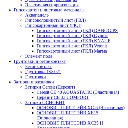
Эластичная гидроизоляция
Гипсокартон и листовые материалы
Аквапанель
Гипсоволокнистый лист (ГВЛ)
Гипсокартонный лист (ГКЛ)
Гипсокартонный лист (ГКЛ) DANOGIPS
Гипсокартонный лист (ГКЛ) Gyproc
Гипсокартонный лист (ГКЛ) KNAUF
Гипсокартонный лист (ГКЛ) Vetonit
Гипсокартонный лист (ГКЛ) Магма
Элемент пола
Грунтовки и бетонконтакт
Бетонконтакт
Грунтовка ГФ-021
Грунтовки
Затирки и расшивки
Затирки Ceresit (Церезит)
Ceresit CE 40 AQUASTATIC (Эластичная)
Церезит CE 33 COMFORT
Затирки ОСНОВИТ
ОСНОВИТ ПЛИТСЭЙВ XC-6 (Эластичная)
ОСНОВИТ ПЛИТСЭЙВ XЕ15
(Эпоксидная)
ОСНОВИТ ПЛИТСЭЙВ XС35 Н