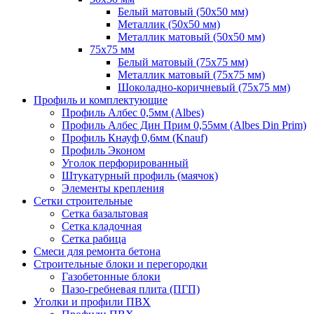
Белый матовый (50х50 мм)
Металлик (50х50 мм)
Металлик матовый (50х50 мм)
75х75 мм
Белый матовый (75х75 мм)
Металлик матовый (75х75 мм)
Шоколадно-коричневый (75х75 мм)
Профиль и комплектующие
Профиль Албес 0,5мм (Albes)
Профиль Албес Дин Прим 0,55мм (Albes Din Prim)
Профиль Кнауф 0,6мм (Knauf)
Профиль Эконом
Уголок перфорированный
Штукатурный профиль (маячок)
Элементы крепления
Сетки строительные
Сетка базальтовая
Сетка кладочная
Сетка рабица
Смеси для ремонта бетона
Строительные блоки и перегородки
Газобетонные блоки
Пазо-гребневая плита (ПГП)
Уголки и профили ПВХ