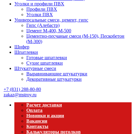
Уголки и профили ПВХ
Профили ПВХ
Уголки ПВХ
Универсальные смеси, цемент, гипс
Гипс (Алебастр)
Цемент М-400, М-500
Цементно-песчаные смеси (М-150), Пескобетон
(М-300)
Шифер
Шпатлевки
Готовые шпатлевки
Сухие шпатлевки
Штукатурные смеси
Выравнивающие штукатурки
Декоративные штукатурки
+7 (831) 288-80-80
zakaz@mstroy.ru
Расчет доставки
Оплата
Новинки и акции
Вакансии
Контакты
Калькуляторы потолков