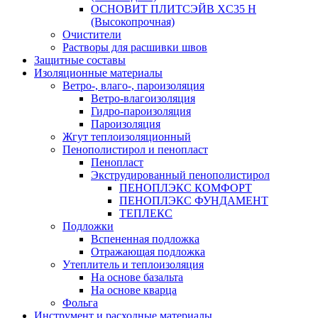
ОСНОВИТ ПЛИТСЭЙВ XС35 Н
(Высокопрочная)
Очистители
Растворы для расшивки швов
Защитные составы
Изоляционные материалы
Ветро-, влаго-, пароизоляция
Ветро-влагоизоляция
Гидро-пароизоляция
Пароизоляция
Жгут теплоизоляционный
Пенополистирол и пенопласт
Пенопласт
Экструдированный пенополистирол
ПЕНОПЛЭКС КОМФОРТ
ПЕНОПЛЭКС ФУНДАМЕНТ
ТЕПЛЕКС
Подложки
Вспененная подложка
Отражающая подложка
Утеплитель и теплоизоляция
На основе базальта
На основе кварца
Фольга
Инструмент и расходные материалы