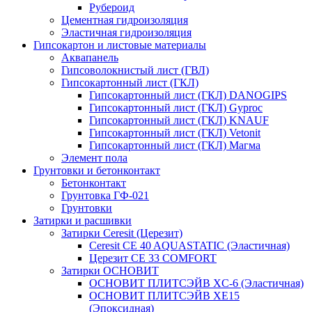
Рубероид
Цементная гидроизоляция
Эластичная гидроизоляция
Гипсокартон и листовые материалы
Аквапанель
Гипсоволокнистый лист (ГВЛ)
Гипсокартонный лист (ГКЛ)
Гипсокартонный лист (ГКЛ) DANOGIPS
Гипсокартонный лист (ГКЛ) Gyproc
Гипсокартонный лист (ГКЛ) KNAUF
Гипсокартонный лист (ГКЛ) Vetonit
Гипсокартонный лист (ГКЛ) Магма
Элемент пола
Грунтовки и бетонконтакт
Бетонконтакт
Грунтовка ГФ-021
Грунтовки
Затирки и расшивки
Затирки Ceresit (Церезит)
Ceresit CE 40 AQUASTATIC (Эластичная)
Церезит CE 33 COMFORT
Затирки ОСНОВИТ
ОСНОВИТ ПЛИТСЭЙВ XC-6 (Эластичная)
ОСНОВИТ ПЛИТСЭЙВ XЕ15
(Эпоксидная)