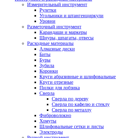
Измерительный инструмент
Рулетки
Угольники и штангенциркули
Уровни
Разметочный инструмент
Карандаши и маркеры
Шнуры, шпагаты, отвесы
Расходные материалы
Алмазные диски
Биты
Буры
Зубила
Коронки
Круги абразивные и шлифовальные
Круги отрезные
Пилки для лобзика
Сверла
Сверла по дереву
Сверла по кафелю и стеклу
Сверла по металлу
Фиброволокно
Хомуты
Шлифовальные сетки и листы
Электроды
Ручной инструмент