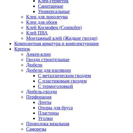
Клей-герметик
Санитарные
Универсальные
Клеи для линолеума
Клеи для обоев
Клей Космофен (Cosmofen)
Клей ПВА
Монтажный клей (Жидкие гвозди)
Композитная арматура и комплектующие
Крепеж
Анкер-клин
Гвозди строительные
Дюбели
Дюбели для изоляции
С металлическим гвоздем
С пластиковым гвоздем
С термоголовкой
Дюбель-гвозди
Перфорация
Ленты
Опоры для бруса
Пластины
Уголки
Проволока вязальная
Саморезы