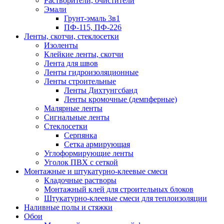
Растворители, очистители
Эмали
Грунт-эмаль 3в1
ПФ-115, ПФ-226
Ленты, скотчи, стеклосетки
Изоленты
Клейкие ленты, скотчи
Лента для швов
Ленты гидроизоляционные
Ленты строительные
Ленты Дихтунгсбанд
Ленты кромочные (демпферные)
Малярные ленты
Сигнальные ленты
Стеклосетки
Серпянка
Сетка армирующая
Углоформирующие ленты
Уголок ПВХ с сеткой
Монтажные и штукатурно-клеевые смеси
Кладочные растворы
Монтажный клей для строительных блоков
Штукатурно-клеевые смеси для теплоизоляции
Наливные полы и стяжки
Обои