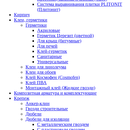
Система выравнивания плитки PLITONIT
(Плитонит)
Кирпич
Клеи, герметики
Герметики
Акриловые
Герметик Церезит (цветной)
Для крыш (битумные)
Для печей
Клей-герметик
Санитарные
Универсальные
Клеи для линолеума
Клеи для обоев
Клей Космофен (Cosmofen)
Клей ПВА
Монтажный клей (Жидкие гвозди)
Композитная арматура и комплектующие
Крепеж
Анкер-клин
Гвозди строительные
Дюбели
Дюбели для изоляции
С металлическим гвоздем
С пластиковым гвоздем