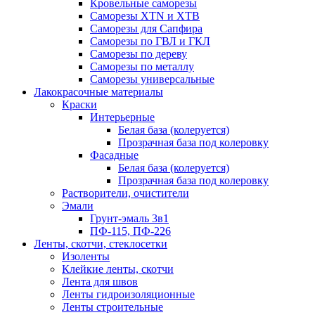
Кровельные саморезы
Саморезы XTN и ХTB
Саморезы для Сапфира
Саморезы по ГВЛ и ГКЛ
Саморезы по дереву
Саморезы по металлу
Саморезы универсальные
Лакокрасочные материалы
Краски
Интерьерные
Белая база (колеруется)
Прозрачная база под колеровку
Фасадные
Белая база (колеруется)
Прозрачная база под колеровку
Растворители, очистители
Эмали
Грунт-эмаль 3в1
ПФ-115, ПФ-226
Ленты, скотчи, стеклосетки
Изоленты
Клейкие ленты, скотчи
Лента для швов
Ленты гидроизоляционные
Ленты строительные