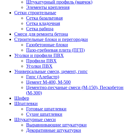
Штукатурный профиль (маячок)
Элементы крепления
Сетки строительные
Сетка базальтовая
Сетка кладочная
Сетка рабица
Смеси для ремонта бетона
Строительные блоки и перегородки
Газобетонные блоки
Пазо-гребневая плита (ПГП)
Уголки и профили ПВХ
Профили ПВХ
Уголки ПВХ
Универсальные смеси, цемент, гипс
Гипс (Алебастр)
Цемент М-400, М-500
Цементно-песчаные смеси (М-150), Пескобетон
(М-300)
Шифер
Шпатлевки
Готовые шпатлевки
Сухие шпатлевки
Штукатурные смеси
Выравнивающие штукатурки
Декоративные штукатурки