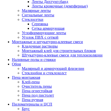
Ленты Дихтунгсбанд
Ленты кромочные (демпферные)
Малярные ленты
Сигнальные ленты
Стеклосетки
Серпянка
Сетка армирующая
Углоформирующие ленты
Уголок ПВХ с сеткой
Монтажные и штукатурно-клеевые смеси
Кладочные растворы
Монтажный клей для строительных блоков
Штукатурно-клеевые смеси для теплоизоляции
Наливные полы и стяжки
Обои
Малярный и армирующий флизелин
Стеклообои и стеклохолст
Пена монтажная
Клей-пена
Очиститель пены
Пена огнестойкая
Пена под пистолет
Пена ручная
Пиломатериалы и ЦСП
Брус