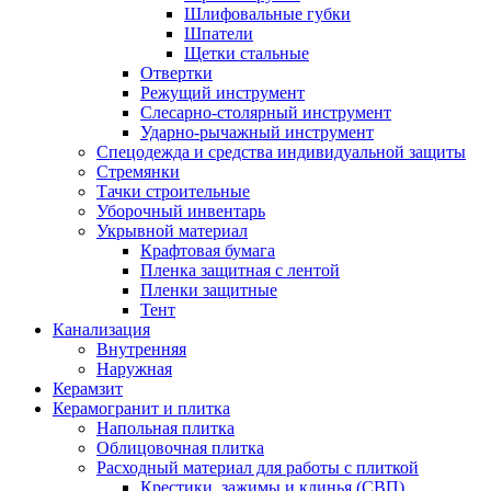
Шлифовальные губки
Шпатели
Щетки стальные
Отвертки
Режущий инструмент
Слесарно-столярный инструмент
Ударно-рычажный инструмент
Спецодежда и средства индивидуальной защиты
Стремянки
Тачки строительные
Уборочный инвентарь
Укрывной материал
Крафтовая бумага
Пленка защитная с лентой
Пленки защитные
Тент
Канализация
Внутренняя
Наружная
Керамзит
Керамогранит и плитка
Напольная плитка
Облицовочная плитка
Расходный материал для работы с плиткой
Крестики, зажимы и клинья (СВП)