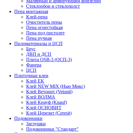
Малярный и армирующий флизелин
Стеклообои и стеклохолст
Пена монтажная
Клей-пена
Очиститель пены
Пена огнестойкая
Пена под пистолет
Пена ручная
Пиломатериалы и ЦСП
Брус
ДВП и ДСП
Плита OSB-3 (ОСП-3)
Фанера
ЦСП
Плиточные клеи
Клей EK
Клей NEW MIX (Нью Микс)
Клей Ветонит (Vetonit)
Клей ВОЛМА
Клей Кнауф (Knauf)
Клей ОСНОВИТ
Клей Церезит (Ceresit)
Подоконники
Заглушки
Подоконники "Стандарт"