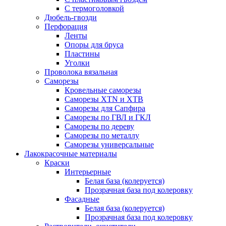
С термоголовкой
Дюбель-гвозди
Перфорация
Ленты
Опоры для бруса
Пластины
Уголки
Проволока вязальная
Саморезы
Кровельные саморезы
Саморезы XTN и ХTB
Саморезы для Сапфира
Саморезы по ГВЛ и ГКЛ
Саморезы по дереву
Саморезы по металлу
Саморезы универсальные
Лакокрасочные материалы
Краски
Интерьерные
Белая база (колеруется)
Прозрачная база под колеровку
Фасадные
Белая база (колеруется)
Прозрачная база под колеровку