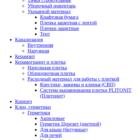
Тачки строительные
Уборочный инвентарь
Укрывной материал
Крафтовая бумага
Пленка защитная с лентой
Пленки защитные
Тент
Канализация
Внутренняя
Наружная
Керамзит
Керамогранит и плитка
Напольная плитка
Облицовочная плитка
Расходный материал для работы с плиткой
Крестики, зажимы и клинья (СВП)
Система выравнивания плитки PLITONIT
(Плитонит)
Кирпич
Клеи, герметики
Герметики
Акриловые
Герметик Церезит (цветной)
Для крыш (битумные)
Для печей