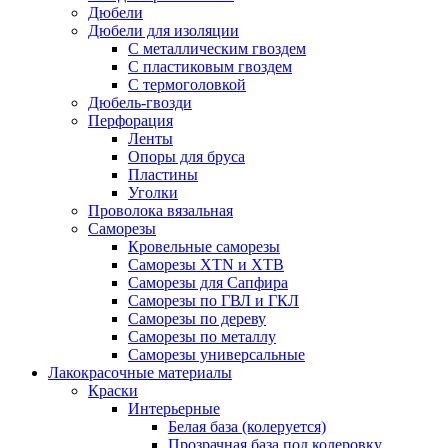
Дюбели
Дюбели для изоляции
С металлическим гвоздем
С пластиковым гвоздем
С термоголовкой
Дюбель-гвозди
Перфорация
Ленты
Опоры для бруса
Пластины
Уголки
Проволока вязальная
Саморезы
Кровельные саморезы
Саморезы XTN и ХTB
Саморезы для Сапфира
Саморезы по ГВЛ и ГКЛ
Саморезы по дереву
Саморезы по металлу
Саморезы универсальные
Лакокрасочные материалы
Краски
Интерьерные
Белая база (колеруется)
Прозрачная база под колеровку