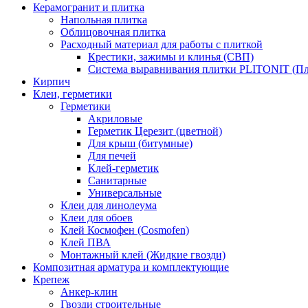
Керамогранит и плитка
Напольная плитка
Облицовочная плитка
Расходный материал для работы с плиткой
Крестики, зажимы и клинья (СВП)
Система выравнивания плитки PLITONIT (Пл
Кирпич
Клеи, герметики
Герметики
Акриловые
Герметик Церезит (цветной)
Для крыш (битумные)
Для печей
Клей-герметик
Санитарные
Универсальные
Клеи для линолеума
Клеи для обоев
Клей Космофен (Cosmofen)
Клей ПВА
Монтажный клей (Жидкие гвозди)
Композитная арматура и комплектующие
Крепеж
Анкер-клин
Гвозди строительные