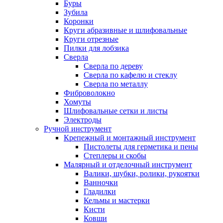
Буры
Зубила
Коронки
Круги абразивные и шлифовальные
Круги отрезные
Пилки для лобзика
Сверла
Сверла по дереву
Сверла по кафелю и стеклу
Сверла по металлу
Фиброволокно
Хомуты
Шлифовальные сетки и листы
Электроды
Ручной инструмент
Крепежный и монтажный инструмент
Пистолеты для герметика и пены
Степлеры и скобы
Малярный и отделочный инструмент
Валики, шубки, ролики, рукоятки
Ванночки
Гладилки
Кельмы и мастерки
Кисти
Ковши