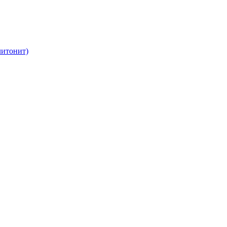
итонит)