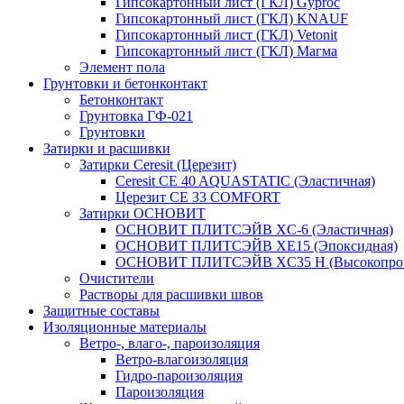
Гипсокартонный лист (ГКЛ) Gyproc
Гипсокартонный лист (ГКЛ) KNAUF
Гипсокартонный лист (ГКЛ) Vetonit
Гипсокартонный лист (ГКЛ) Магма
Элемент пола
Грунтовки и бетонконтакт
Бетонконтакт
Грунтовка ГФ-021
Грунтовки
Затирки и расшивки
Затирки Ceresit (Церезит)
Ceresit CE 40 AQUASTATIC (Эластичная)
Церезит CE 33 COMFORT
Затирки ОСНОВИТ
ОСНОВИТ ПЛИТСЭЙВ XC-6 (Эластичная)
ОСНОВИТ ПЛИТСЭЙВ XЕ15 (Эпоксидная)
ОСНОВИТ ПЛИТСЭЙВ XС35 Н (Высокопроч
Очистители
Растворы для расшивки швов
Защитные составы
Изоляционные материалы
Ветро-, влаго-, пароизоляция
Ветро-влагоизоляция
Гидро-пароизоляция
Пароизоляция