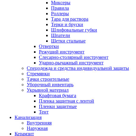
Миксеры
Правила
Роллеры
Тара для раствора
Терки и бруски
Шлифовальные губки
Шпатели
Щетки стальные
Отвертки
Режущий инструмент
Слесарно-столярный инструмент
Ударно-рычажный инструмент
Спецодежда и средства индивидуальной защиты
Стремянки
Тачки строительные
Уборочный инвентарь
Укрывной материал
Крафтовая бумага
Пленка защитная с лентой
Пленки защитные
Тент
Канализация
Внутренняя
Наружная
Керамзит