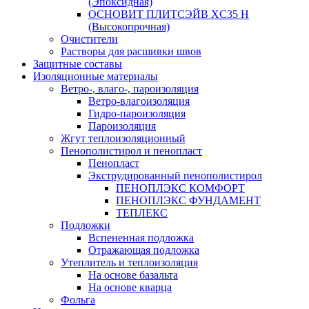
(Эпоксидная)
ОСНОВИТ ПЛИТСЭЙВ XС35 Н
(Высокопрочная)
Очистители
Растворы для расшивки швов
Защитные составы
Изоляционные материалы
Ветро-, влаго-, пароизоляция
Ветро-влагоизоляция
Гидро-пароизоляция
Пароизоляция
Жгут теплоизоляционный
Пенополистирол и пенопласт
Пенопласт
Экструдированный пенополистирол
ПЕНОПЛЭКС КОМФОРТ
ПЕНОПЛЭКС ФУНДАМЕНТ
ТЕПЛЕКС
Подложки
Вспененная подложка
Отражающая подложка
Утеплитель и теплоизоляция
На основе базальта
На основе кварца
Фольга