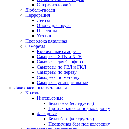
С термоголовкой
Дюбель-гвозди
Перфорация
Ленты
Опоры для бруса
Пластины
Уголки
Проволока вязальная
Саморезы
Кровельные саморезы
Саморезы XTN и ХTB
Саморезы для Сапфира
Саморезы по ГВЛ и ГКЛ
Саморезы по дереву
Саморезы по металлу
Саморезы универсальные
Лакокрасочные материалы
Краски
Интерьерные
Белая база (колеруется)
Прозрачная база под колеровку
Фасадные
Белая база (колеруется)
Прозрачная база под колеровку