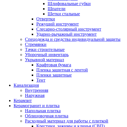
Шлифовальные губки
Шпатели
Щетки стальные
Отвертки
Режущий инструмент
Слесарно-столярный инструмент
Ударно-рычажный инструмент
Спецодежда и средства индивидуальной защиты
Стремянки
Тачки строительные
Уборочный инвентарь
Укрывной материал
Крафтовая бумага
Пленка защитная с лентой
Пленки защитные
Тент
Канализация
Внутренняя
Наружная
Керамзит
Керамогранит и плитка
Напольная плитка
Облицовочная плитка
Расходный материал для работы с плиткой
Крестики, зажимы и клинья (СВП)