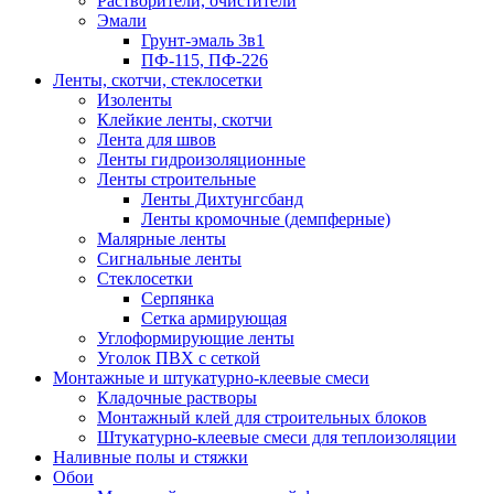
Растворители, очистители
Эмали
Грунт-эмаль 3в1
ПФ-115, ПФ-226
Ленты, скотчи, стеклосетки
Изоленты
Клейкие ленты, скотчи
Лента для швов
Ленты гидроизоляционные
Ленты строительные
Ленты Дихтунгсбанд
Ленты кромочные (демпферные)
Малярные ленты
Сигнальные ленты
Стеклосетки
Серпянка
Сетка армирующая
Углоформирующие ленты
Уголок ПВХ с сеткой
Монтажные и штукатурно-клеевые смеси
Кладочные растворы
Монтажный клей для строительных блоков
Штукатурно-клеевые смеси для теплоизоляции
Наливные полы и стяжки
Обои