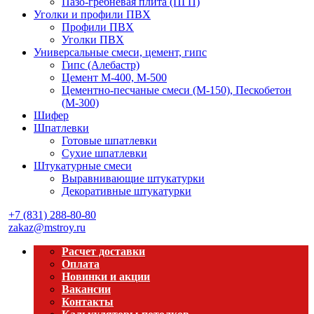
Пазо-гребневая плита (ПГП)
Уголки и профили ПВХ
Профили ПВХ
Уголки ПВХ
Универсальные смеси, цемент, гипс
Гипс (Алебастр)
Цемент М-400, М-500
Цементно-песчаные смеси (М-150), Пескобетон
(М-300)
Шифер
Шпатлевки
Готовые шпатлевки
Сухие шпатлевки
Штукатурные смеси
Выравнивающие штукатурки
Декоративные штукатурки
+7 (831) 288-80-80
zakaz@mstroy.ru
Расчет доставки
Оплата
Новинки и акции
Вакансии
Контакты