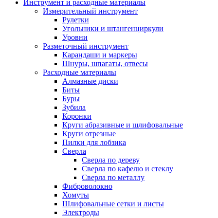
Инструмент и расходные материалы
Измерительный инструмент
Рулетки
Угольники и штангенциркули
Уровни
Разметочный инструмент
Карандаши и маркеры
Шнуры, шпагаты, отвесы
Расходные материалы
Алмазные диски
Биты
Буры
Зубила
Коронки
Круги абразивные и шлифовальные
Круги отрезные
Пилки для лобзика
Сверла
Сверла по дереву
Сверла по кафелю и стеклу
Сверла по металлу
Фиброволокно
Хомуты
Шлифовальные сетки и листы
Электроды