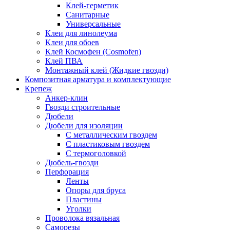
Клей-герметик
Санитарные
Универсальные
Клеи для линолеума
Клеи для обоев
Клей Космофен (Cosmofen)
Клей ПВА
Монтажный клей (Жидкие гвозди)
Композитная арматура и комплектующие
Крепеж
Анкер-клин
Гвозди строительные
Дюбели
Дюбели для изоляции
С металлическим гвоздем
С пластиковым гвоздем
С термоголовкой
Дюбель-гвозди
Перфорация
Ленты
Опоры для бруса
Пластины
Уголки
Проволока вязальная
Саморезы