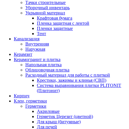
Тачки строительные
Уборочный инвентарь
Укрывной материал
Крафтовая бумага
Пленка защитная с лентой
Пленки защитные
Тент
Канализация
Внутренняя
Наружная
Керамзит
Керамогранит и плитка
Напольная плитка
Облицовочная плитка
Расходный материал для работы с плиткой
Крестики, зажимы и клинья (СВП)
Система выравнивания плитки PLITONIT
(Плитонит)
Кирпич
Клеи, герметики
Герметики
Акриловые
Герметик Церезит (цветной)
Для крыш (битумные)
Для печей