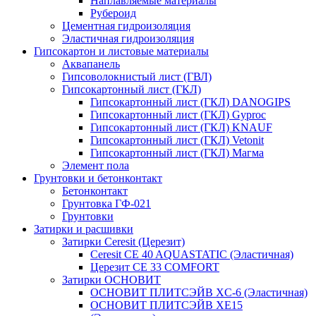
Наплавляемые материалы
Рубероид
Цементная гидроизоляция
Эластичная гидроизоляция
Гипсокартон и листовые материалы
Аквапанель
Гипсоволокнистый лист (ГВЛ)
Гипсокартонный лист (ГКЛ)
Гипсокартонный лист (ГКЛ) DANOGIPS
Гипсокартонный лист (ГКЛ) Gyproc
Гипсокартонный лист (ГКЛ) KNAUF
Гипсокартонный лист (ГКЛ) Vetonit
Гипсокартонный лист (ГКЛ) Магма
Элемент пола
Грунтовки и бетонконтакт
Бетонконтакт
Грунтовка ГФ-021
Грунтовки
Затирки и расшивки
Затирки Ceresit (Церезит)
Ceresit CE 40 AQUASTATIC (Эластичная)
Церезит CE 33 COMFORT
Затирки ОСНОВИТ
ОСНОВИТ ПЛИТСЭЙВ XC-6 (Эластичная)
ОСНОВИТ ПЛИТСЭЙВ XЕ15