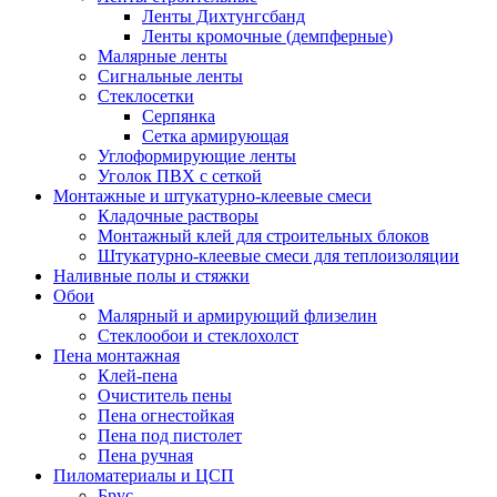
Ленты Дихтунгсбанд
Ленты кромочные (демпферные)
Малярные ленты
Сигнальные ленты
Стеклосетки
Серпянка
Сетка армирующая
Углоформирующие ленты
Уголок ПВХ с сеткой
Монтажные и штукатурно-клеевые смеси
Кладочные растворы
Монтажный клей для строительных блоков
Штукатурно-клеевые смеси для теплоизоляции
Наливные полы и стяжки
Обои
Малярный и армирующий флизелин
Стеклообои и стеклохолст
Пена монтажная
Клей-пена
Очиститель пены
Пена огнестойкая
Пена под пистолет
Пена ручная
Пиломатериалы и ЦСП
Брус