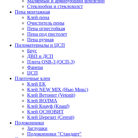
Малярный и армирующий флизелин
Стеклообои и стеклохолст
Пена монтажная
Клей-пена
Очиститель пены
Пена огнестойкая
Пена под пистолет
Пена ручная
Пиломатериалы и ЦСП
Брус
ДВП и ДСП
Плита OSB-3 (ОСП-3)
Фанера
ЦСП
Плиточные клеи
Клей EK
Клей NEW MIX (Нью Микс)
Клей Ветонит (Vetonit)
Клей ВОЛМА
Клей Кнауф (Knauf)
Клей ОСНОВИТ
Клей Церезит (Ceresit)
Подоконники
Заглушки
Подоконники "Стандарт"