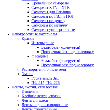
Кровельные саморезы
Саморезы XTN и ХTB
Саморезы для Сапфира
Саморезы по ГВЛ и ГКЛ
Саморезы по дереву
Саморезы по металлу
Саморезы универсальные
Лакокрасочные материалы
Краски
Интерьерные
Белая база (колеруется)
Прозрачная база под колеровку
Фасадные
Белая база (колеруется)
Прозрачная база под колеровку
Растворители, очистители
Эмали
Грунт-эмаль 3в1
ПФ-115, ПФ-226
Ленты, скотчи, стеклосетки
Изоленты
Клейкие ленты, скотчи
Лента для швов
Ленты гидроизоляционные
Ленты строительные