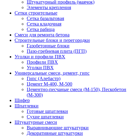
Штукатурный профиль (маячок)
Элементы крепления
Сетки строительные
Сетка базальтовая
Сетка кладочная
Сетка рабица
Смеси для ремонта бетона
Строительные блоки и перегородки
Газобетонные блоки
Пазо-гребневая плита (ПГП)
Уголки и профили ПВХ
Профили ПВХ
Уголки ПВХ
Универсальные смеси, цемент, гипс
Гипс (Алебастр)
Цемент М-400, М-500
Цементно-песчаные смеси (М-150), Пескобетон
(М-300)
Шифер
Шпатлевки
Готовые шпатлевки
Сухие шпатлевки
Штукатурные смеси
Выравнивающие штукатурки
Декоративные штукатурки