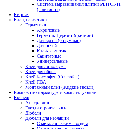
Система выравнивания плитки PLITONIT
(Плитонит)
Кирпич
Клеи, герметики
Герметики
Акриловые
Герметик Церезит (цветной)
Для крыш (битумные)
Для печей
Клей-герметик
Санитарные
Универсальные
Клеи для линолеума
Клеи для обоев
Клей Космофен (Cosmofen)
Клей ПВА
Монтажный клей (Жидкие гвозди)
Композитная арматура и комплектующие
Крепеж
Анкер-клин
Гвозди строительные
Дюбели
Дюбели для изоляции
С металлическим гвоздем
С пластиковым гвоздем