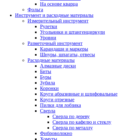
На основе кварца
Фольга
Инструмент и расходные материалы
Измерительный инструмент
Рулетки
Угольники и штангенциркули
Уровни
Разметочный инструмент
Карандаши и маркеры
Шнуры, шпагаты, отвесы
Расходные материалы
Алмазные диски
Биты
Буры
Зубила
Коронки
Круги абразивные и шлифовальные
Круги отрезные
Пилки для лобзика
Сверла
Сверла по дереву
Сверла по кафелю и стеклу
Сверла по металлу
Фиброволокно
Хомуты