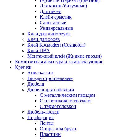
Герметик Церезит (цветной)
Для крыш (битумные)
Для печей
Клей-герметик
Санитарные
Универсальные
Клеи для линолеума
Клеи для обоев
Клей Космофен (Cosmofen)
Клей ПВА
Монтажный клей (Жидкие гвозди)
Композитная арматура и комплектующие
Крепеж
Анкер-клин
Гвозди строительные
Дюбели
Дюбели для изоляции
С металлическим гвоздем
С пластиковым гвоздем
С термоголовкой
Дюбель-гвозди
Перфорация
Ленты
Опоры для бруса
Пластины