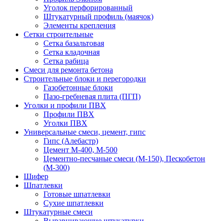
Уголок перфорированный
Штукатурный профиль (маячок)
Элементы крепления
Сетки строительные
Сетка базальтовая
Сетка кладочная
Сетка рабица
Смеси для ремонта бетона
Строительные блоки и перегородки
Газобетонные блоки
Пазо-гребневая плита (ПГП)
Уголки и профили ПВХ
Профили ПВХ
Уголки ПВХ
Универсальные смеси, цемент, гипс
Гипс (Алебастр)
Цемент М-400, М-500
Цементно-песчаные смеси (М-150), Пескобетон
(М-300)
Шифер
Шпатлевки
Готовые шпатлевки
Сухие шпатлевки
Штукатурные смеси
Выравнивающие штукатурки