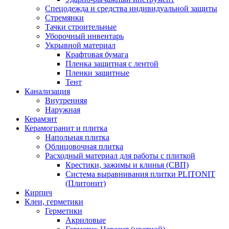
Спецодежда и средства индивидуальной защиты
Стремянки
Тачки строительные
Уборочный инвентарь
Укрывной материал
Крафтовая бумага
Пленка защитная с лентой
Пленки защитные
Тент
Канализация
Внутренняя
Наружная
Керамзит
Керамогранит и плитка
Напольная плитка
Облицовочная плитка
Расходный материал для работы с плиткой
Крестики, зажимы и клинья (СВП)
Система выравнивания плитки PLITONIT
(Плитонит)
Кирпич
Клеи, герметики
Герметики
Акриловые