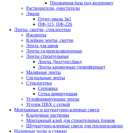
Прозрачная база под колеровку
Растворители, очистители
Эмали
Грунт-эмаль 3в1
ПФ-115, ПФ-226
Ленты, скотчи, стеклосетки
Изоленты
Клейкие ленты, скотчи
Лента для швов
Ленты гидроизоляционные
Ленты строительные
Ленты Дихтунгсбанд
Ленты кромочные (демпферные)
Малярные ленты
Сигнальные ленты
Стеклосетки
Серпянка
Сетка армирующая
Углоформирующие ленты
Уголок ПВХ с сеткой
Монтажные и штукатурно-клеевые смеси
Кладочные растворы
Монтажный клей для строительных блоков
Штукатурно-клеевые смеси для теплоизоляции
Наливные полы и стяжки