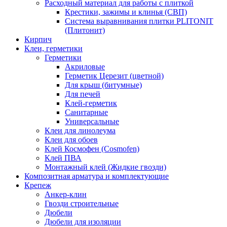
Расходный материал для работы с плиткой
Крестики, зажимы и клинья (СВП)
Система выравнивания плитки PLITONIT
(Плитонит)
Кирпич
Клеи, герметики
Герметики
Акриловые
Герметик Церезит (цветной)
Для крыш (битумные)
Для печей
Клей-герметик
Санитарные
Универсальные
Клеи для линолеума
Клеи для обоев
Клей Космофен (Cosmofen)
Клей ПВА
Монтажный клей (Жидкие гвозди)
Композитная арматура и комплектующие
Крепеж
Анкер-клин
Гвозди строительные
Дюбели
Дюбели для изоляции