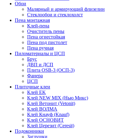
Обои
Малярный и армирующий флизелин
Стеклообои и стеклохолст
Пена монтажная
Клей-пена
Очиститель пены
Пена огнестойкая
Пена под пистолет
Пена ручная
Пиломатериалы и ЦСП
Брус
ДВП и ДСП
Плита OSB-3 (ОСП-3)
Фанера
ЦСП
Плиточные клеи
Клей EK
Клей NEW MIX (Нью Микс)
Клей Ветонит (Vetonit)
Клей ВОЛМА
Клей Кнауф (Knauf)
Клей ОСНОВИТ
Клей Церезит (Ceresit)
Подоконники
Заглушки