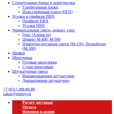
Строительные блоки и перегородки
Газобетонные блоки
Пазо-гребневая плита (ПГП)
Уголки и профили ПВХ
Профили ПВХ
Уголки ПВХ
Универсальные смеси, цемент, гипс
Гипс (Алебастр)
Цемент М-400, М-500
Цементно-песчаные смеси (М-150), Пескобетон
(М-300)
Шифер
Шпатлевки
Готовые шпатлевки
Сухие шпатлевки
Штукатурные смеси
Выравнивающие штукатурки
Декоративные штукатурки
+7 (831) 288-80-80
zakaz@mstroy.ru
Расчет доставки
Оплата
Новинки и акции