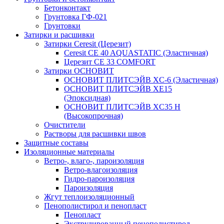
Бетонконтакт
Грунтовка ГФ-021
Грунтовки
Затирки и расшивки
Затирки Ceresit (Церезит)
Ceresit CE 40 AQUASTATIC (Эластичная)
Церезит CE 33 COMFORT
Затирки ОСНОВИТ
ОСНОВИТ ПЛИТСЭЙВ XC-6 (Эластичная)
ОСНОВИТ ПЛИТСЭЙВ XЕ15
(Эпоксидная)
ОСНОВИТ ПЛИТСЭЙВ XС35 Н
(Высокопрочная)
Очистители
Растворы для расшивки швов
Защитные составы
Изоляционные материалы
Ветро-, влаго-, пароизоляция
Ветро-влагоизоляция
Гидро-пароизоляция
Пароизоляция
Жгут теплоизоляционный
Пенополистирол и пенопласт
Пенопласт
Экструдированный пенополистирол