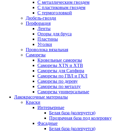
С металлическим гвоздем
С пластиковым гвоздем
С термоголовкой
Дюбель-гвозди
Перфорация
Ленты
Опоры для бруса
Пластины
Уголки
Проволока вязальная
Саморезы
Кровельные саморезы
Саморезы XTN и ХTB
Саморезы для Сапфира
Саморезы по ГВЛ и ГКЛ
Саморезы по дереву
Саморезы по металлу
Саморезы универсальные
Лакокрасочные материалы
Краски
Интерьерные
Белая база (колеруется)
Прозрачная база под колеровку
Фасадные
Белая база (колеруется)