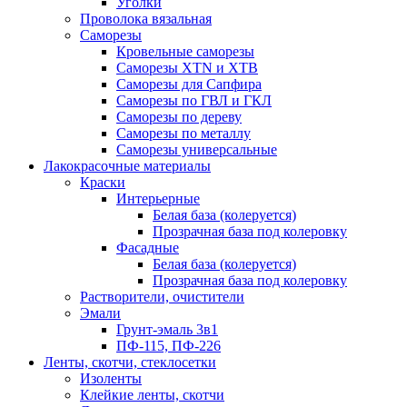
Уголки
Проволока вязальная
Саморезы
Кровельные саморезы
Саморезы XTN и ХTB
Саморезы для Сапфира
Саморезы по ГВЛ и ГКЛ
Саморезы по дереву
Саморезы по металлу
Саморезы универсальные
Лакокрасочные материалы
Краски
Интерьерные
Белая база (колеруется)
Прозрачная база под колеровку
Фасадные
Белая база (колеруется)
Прозрачная база под колеровку
Растворители, очистители
Эмали
Грунт-эмаль 3в1
ПФ-115, ПФ-226
Ленты, скотчи, стеклосетки
Изоленты
Клейкие ленты, скотчи