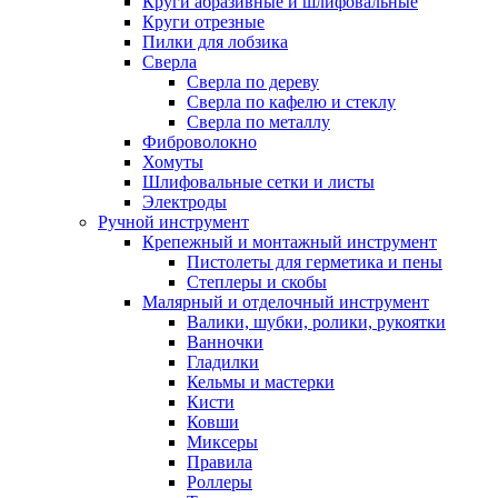
Круги абразивные и шлифовальные
Круги отрезные
Пилки для лобзика
Сверла
Сверла по дереву
Сверла по кафелю и стеклу
Сверла по металлу
Фиброволокно
Хомуты
Шлифовальные сетки и листы
Электроды
Ручной инструмент
Крепежный и монтажный инструмент
Пистолеты для герметика и пены
Степлеры и скобы
Малярный и отделочный инструмент
Валики, шубки, ролики, рукоятки
Ванночки
Гладилки
Кельмы и мастерки
Кисти
Ковши
Миксеры
Правила
Роллеры