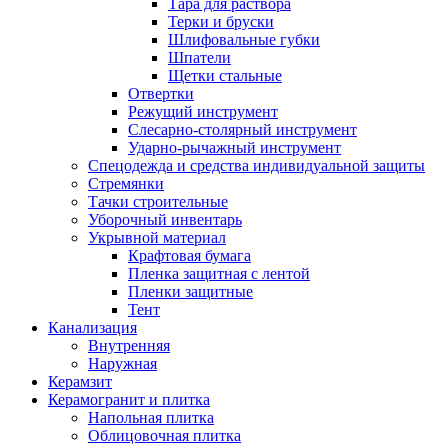
Тара для раствора
Терки и бруски
Шлифовальные губки
Шпатели
Щетки стальные
Отвертки
Режущий инструмент
Слесарно-столярный инструмент
Ударно-рычажный инструмент
Спецодежда и средства индивидуальной защиты
Стремянки
Тачки строительные
Уборочный инвентарь
Укрывной материал
Крафтовая бумага
Пленка защитная с лентой
Пленки защитные
Тент
Канализация
Внутренняя
Наружная
Керамзит
Керамогранит и плитка
Напольная плитка
Облицовочная плитка