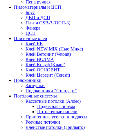
Пена ручная
Пиломатериалы и ЦСП
Брус
ДВП и ДСП
Плита OSB-3 (ОСП-3)
Фанера
ЦСП
Плиточные клеи
Клей EK
Клей NEW MIX (Нью Микс)
Клей Ветонит (Vetonit)
Клей ВОЛМА
Клей Кнауф (Knauf)
Клей ОСНОВИТ
Клей Церезит (Ceresit)
Подоконники
Заглушки
Подоконники "Стандарт"
Потолочные системы
Кассетные потолки (Албес)
Подвесная система
Потолочные панели
Пристенные уголки и подвесы
Реечные потолки
Ячеистые потолки (Грильято)