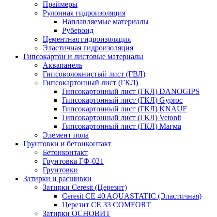
Праймеры
Рулонная гидроизоляция
Наплавляемые материалы
Рубероид
Цементная гидроизоляция
Эластичная гидроизоляция
Гипсокартон и листовые материалы
Аквапанель
Гипсоволокнистый лист (ГВЛ)
Гипсокартонный лист (ГКЛ)
Гипсокартонный лист (ГКЛ) DANOGIPS
Гипсокартонный лист (ГКЛ) Gyproc
Гипсокартонный лист (ГКЛ) KNAUF
Гипсокартонный лист (ГКЛ) Vetonit
Гипсокартонный лист (ГКЛ) Магма
Элемент пола
Грунтовки и бетонконтакт
Бетонконтакт
Грунтовка ГФ-021
Грунтовки
Затирки и расшивки
Затирки Ceresit (Церезит)
Ceresit CE 40 AQUASTATIC (Эластичная)
Церезит CE 33 COMFORT
Затирки ОСНОВИТ