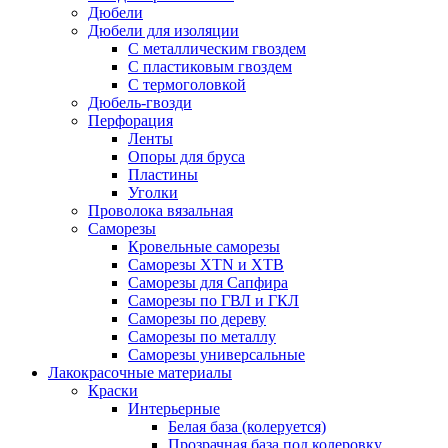
Дюбели
Дюбели для изоляции
С металлическим гвоздем
С пластиковым гвоздем
С термоголовкой
Дюбель-гвозди
Перфорация
Ленты
Опоры для бруса
Пластины
Уголки
Проволока вязальная
Саморезы
Кровельные саморезы
Саморезы XTN и ХTB
Саморезы для Сапфира
Саморезы по ГВЛ и ГКЛ
Саморезы по дереву
Саморезы по металлу
Саморезы универсальные
Лакокрасочные материалы
Краски
Интерьерные
Белая база (колеруется)
Прозрачная база под колеровку