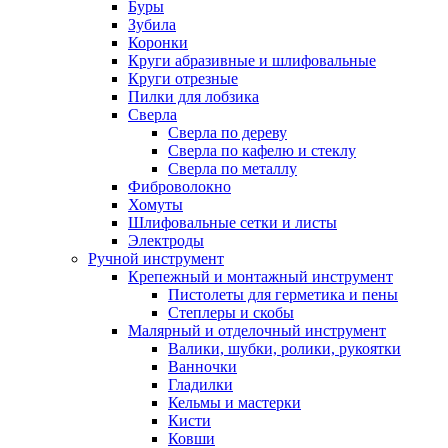
Буры
Зубила
Коронки
Круги абразивные и шлифовальные
Круги отрезные
Пилки для лобзика
Сверла
Сверла по дереву
Сверла по кафелю и стеклу
Сверла по металлу
Фиброволокно
Хомуты
Шлифовальные сетки и листы
Электроды
Ручной инструмент
Крепежный и монтажный инструмент
Пистолеты для герметика и пены
Степлеры и скобы
Малярный и отделочный инструмент
Валики, шубки, ролики, рукоятки
Ванночки
Гладилки
Кельмы и мастерки
Кисти
Ковши