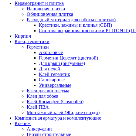
Керамогранит и плитка
Напольная плитка
Облицовочная плитка
Расходный материал для работы с плиткой
Крестики, зажимы и клинья (СВП)
Система выравнивания плитки PLITONIT (Пл
Кирпич
Клеи, герметики
Герметики
Акриловые
Герметик Церезит (цветной)
Для крыш (битумные)
Для печей
Клей-герметик
Санитарные
Универсальные
Клеи для линолеума
Клеи для обоев
Клей Космофен (Cosmofen)
Клей ПВА
Монтажный клей (Жидкие гвозди)
Композитная арматура и комплектующие
Крепеж
Анкер-клин
Гвозди строительные