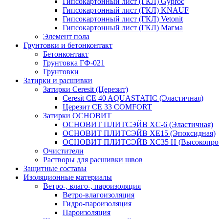
Гипсокартонный лист (ГКЛ) Gyproc
Гипсокартонный лист (ГКЛ) KNAUF
Гипсокартонный лист (ГКЛ) Vetonit
Гипсокартонный лист (ГКЛ) Магма
Элемент пола
Грунтовки и бетонконтакт
Бетонконтакт
Грунтовка ГФ-021
Грунтовки
Затирки и расшивки
Затирки Ceresit (Церезит)
Ceresit CE 40 AQUASTATIC (Эластичная)
Церезит CE 33 COMFORT
Затирки ОСНОВИТ
ОСНОВИТ ПЛИТСЭЙВ XC-6 (Эластичная)
ОСНОВИТ ПЛИТСЭЙВ XЕ15 (Эпоксидная)
ОСНОВИТ ПЛИТСЭЙВ XС35 Н (Высокопроч
Очистители
Растворы для расшивки швов
Защитные составы
Изоляционные материалы
Ветро-, влаго-, пароизоляция
Ветро-влагоизоляция
Гидро-пароизоляция
Пароизоляция