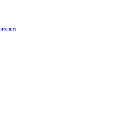
итонит)