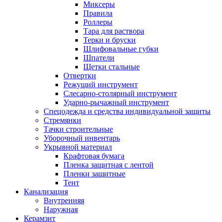
Миксеры
Правила
Роллеры
Тара для раствора
Терки и бруски
Шлифовальные губки
Шпатели
Щетки стальные
Отвертки
Режущий инструмент
Слесарно-столярный инструмент
Ударно-рычажный инструмент
Спецодежда и средства индивидуальной защиты
Стремянки
Тачки строительные
Уборочный инвентарь
Укрывной материал
Крафтовая бумага
Пленка защитная с лентой
Пленки защитные
Тент
Канализация
Внутренняя
Наружная
Керамзит