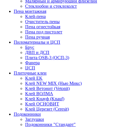
Малярный и армирующий флизелин
Стеклообои и стеклохолст
Пена монтажная
Клей-пена
Очиститель пены
Пена огнестойкая
Пена под пистолет
Пена ручная
Пиломатериалы и ЦСП
Брус
ДВП и ДСП
Плита OSB-3 (ОСП-3)
Фанера
ЦСП
Плиточные клеи
Клей EK
Клей NEW MIX (Нью Микс)
Клей Ветонит (Vetonit)
Клей ВОЛМА
Клей Кнауф (Knauf)
Клей ОСНОВИТ
Клей Церезит (Ceresit)
Подоконники
Заглушки
Подоконники "Стандарт"