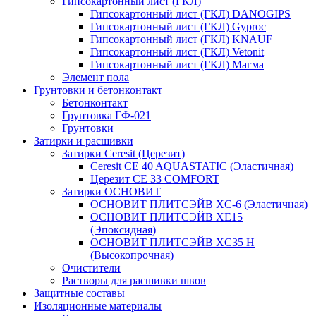
Гипсокартонный лист (ГКЛ)
Гипсокартонный лист (ГКЛ) DANOGIPS
Гипсокартонный лист (ГКЛ) Gyproc
Гипсокартонный лист (ГКЛ) KNAUF
Гипсокартонный лист (ГКЛ) Vetonit
Гипсокартонный лист (ГКЛ) Магма
Элемент пола
Грунтовки и бетонконтакт
Бетонконтакт
Грунтовка ГФ-021
Грунтовки
Затирки и расшивки
Затирки Ceresit (Церезит)
Ceresit CE 40 AQUASTATIC (Эластичная)
Церезит CE 33 COMFORT
Затирки ОСНОВИТ
ОСНОВИТ ПЛИТСЭЙВ XC-6 (Эластичная)
ОСНОВИТ ПЛИТСЭЙВ XЕ15
(Эпоксидная)
ОСНОВИТ ПЛИТСЭЙВ XС35 Н
(Высокопрочная)
Очистители
Растворы для расшивки швов
Защитные составы
Изоляционные материалы