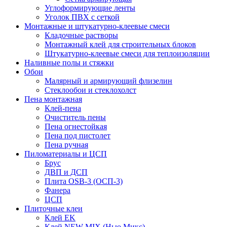
Углоформирующие ленты
Уголок ПВХ с сеткой
Монтажные и штукатурно-клеевые смеси
Кладочные растворы
Монтажный клей для строительных блоков
Штукатурно-клеевые смеси для теплоизоляции
Наливные полы и стяжки
Обои
Малярный и армирующий флизелин
Стеклообои и стеклохолст
Пена монтажная
Клей-пена
Очиститель пены
Пена огнестойкая
Пена под пистолет
Пена ручная
Пиломатериалы и ЦСП
Брус
ДВП и ДСП
Плита OSB-3 (ОСП-3)
Фанера
ЦСП
Плиточные клеи
Клей EK
Клей NEW MIX (Нью Микс)