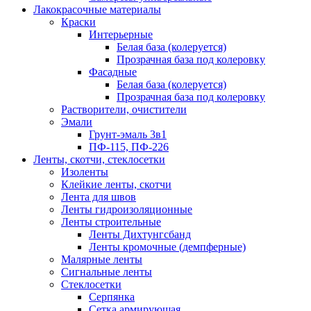
Лакокрасочные материалы
Краски
Интерьерные
Белая база (колеруется)
Прозрачная база под колеровку
Фасадные
Белая база (колеруется)
Прозрачная база под колеровку
Растворители, очистители
Эмали
Грунт-эмаль 3в1
ПФ-115, ПФ-226
Ленты, скотчи, стеклосетки
Изоленты
Клейкие ленты, скотчи
Лента для швов
Ленты гидроизоляционные
Ленты строительные
Ленты Дихтунгсбанд
Ленты кромочные (демпферные)
Малярные ленты
Сигнальные ленты
Стеклосетки
Серпянка
Сетка армирующая