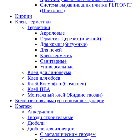
Система выравнивания плитки PLITONIT
(Плитонит)
Кирпич
Клеи, герметики
Герметики
Акриловые
Герметик Церезит (цветной)
Для крыш (битумные)
Для печей
Клей-герметик
Санитарные
Универсальные
Клеи для линолеума
Клеи для обоев
Клей Космофен (Cosmofen)
Клей ПВА
Монтажный клей (Жидкие гвозди)
Композитная арматура и комплектующие
Крепеж
Анкер-клин
Гвозди строительные
Дюбели
Дюбели для изоляции
С металлическим гвоздем
С пластиковым гвоздем