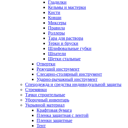
Гладилки
Кельмы и мастерки
Кисти
Ковши
Миксеры
Правила
Роллеры
Тара для раствора
Терки и бруски
Шлифовальные губки
Шпатели
Щетки стальные
Отвертки
Режущий инструмент
Слесарно-столярный инструмент
Ударно-рычажный инструмент
Спецодежда и средства индивидуальной защиты
Стремянки
Тачки строительные
Уборочный инвентарь
Укрывной материал
Крафтовая бумага
Пленка защитная с лентой
Пленки защитные
Тент