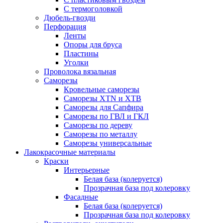
С термоголовкой
Дюбель-гвозди
Перфорация
Ленты
Опоры для бруса
Пластины
Уголки
Проволока вязальная
Саморезы
Кровельные саморезы
Саморезы XTN и ХTB
Саморезы для Сапфира
Саморезы по ГВЛ и ГКЛ
Саморезы по дереву
Саморезы по металлу
Саморезы универсальные
Лакокрасочные материалы
Краски
Интерьерные
Белая база (колеруется)
Прозрачная база под колеровку
Фасадные
Белая база (колеруется)
Прозрачная база под колеровку