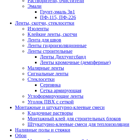
Растворители, очистители
Эмали
Грунт-эмаль 3в1
ПФ-115, ПФ-226
Ленты, скотчи, стеклосетки
Изоленты
Клейкие ленты, скотчи
Лента для швов
Ленты гидроизоляционные
Ленты строительные
Ленты Дихтунгсбанд
Ленты кромочные (демпферные)
Малярные ленты
Сигнальные ленты
Стеклосетки
Серпянка
Сетка армирующая
Углоформирующие ленты
Уголок ПВХ с сеткой
Монтажные и штукатурно-клеевые смеси
Кладочные растворы
Монтажный клей для строительных блоков
Штукатурно-клеевые смеси для теплоизоляции
Наливные полы и стяжки
Обои