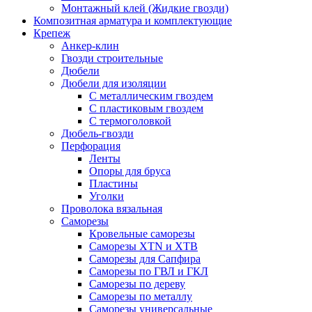
Монтажный клей (Жидкие гвозди)
Композитная арматура и комплектующие
Крепеж
Анкер-клин
Гвозди строительные
Дюбели
Дюбели для изоляции
С металлическим гвоздем
С пластиковым гвоздем
С термоголовкой
Дюбель-гвозди
Перфорация
Ленты
Опоры для бруса
Пластины
Уголки
Проволока вязальная
Саморезы
Кровельные саморезы
Саморезы XTN и ХTB
Саморезы для Сапфира
Саморезы по ГВЛ и ГКЛ
Саморезы по дереву
Саморезы по металлу
Саморезы универсальные