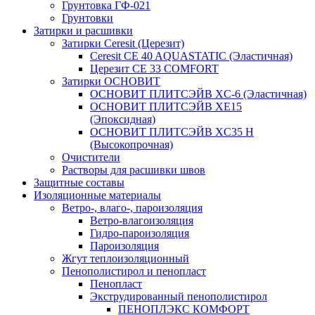
Грунтовка ГФ-021
Грунтовки
Затирки и расшивки
Затирки Ceresit (Церезит)
Ceresit CE 40 AQUASTATIC (Эластичная)
Церезит CE 33 COMFORT
Затирки ОСНОВИТ
ОСНОВИТ ПЛИТСЭЙВ XC-6 (Эластичная)
ОСНОВИТ ПЛИТСЭЙВ XЕ15
(Эпоксидная)
ОСНОВИТ ПЛИТСЭЙВ XС35 Н
(Высокопрочная)
Очистители
Растворы для расшивки швов
Защитные составы
Изоляционные материалы
Ветро-, влаго-, пароизоляция
Ветро-влагоизоляция
Гидро-пароизоляция
Пароизоляция
Жгут теплоизоляционный
Пенополистирол и пенопласт
Пенопласт
Экструдированный пенополистирол
ПЕНОПЛЭКС КОМФОРТ