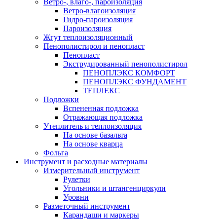
Ветро-, влаго-, пароизоляция
Ветро-влагоизоляция
Гидро-пароизоляция
Пароизоляция
Жгут теплоизоляционный
Пенополистирол и пенопласт
Пенопласт
Экструдированный пенополистирол
ПЕНОПЛЭКС КОМФОРТ
ПЕНОПЛЭКС ФУНДАМЕНТ
ТЕПЛЕКС
Подложки
Вспененная подложка
Отражающая подложка
Утеплитель и теплоизоляция
На основе базальта
На основе кварца
Фольга
Инструмент и расходные материалы
Измерительный инструмент
Рулетки
Угольники и штангенциркули
Уровни
Разметочный инструмент
Карандаши и маркеры