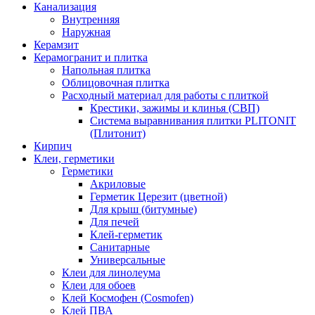
Канализация
Внутренняя
Наружная
Керамзит
Керамогранит и плитка
Напольная плитка
Облицовочная плитка
Расходный материал для работы с плиткой
Крестики, зажимы и клинья (СВП)
Система выравнивания плитки PLITONIT
(Плитонит)
Кирпич
Клеи, герметики
Герметики
Акриловые
Герметик Церезит (цветной)
Для крыш (битумные)
Для печей
Клей-герметик
Санитарные
Универсальные
Клеи для линолеума
Клеи для обоев
Клей Космофен (Cosmofen)
Клей ПВА