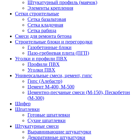
Штукатурный профиль (маячок)
Элементы крепления
Сетки строительные
Сетка базальтовая
Сетка кладочная
Сетка рабица
Смеси для ремонта бетона
Строительные блоки и перегородки
Газобетонные блоки
Пазо-гребневая плита (ПГП)
Уголки и профили ПВХ
Профили ПВХ
Уголки ПВХ
Универсальные смеси, цемент, гипс
Гипс (Алебастр)
Цемент М-400, М-500
Цементно-песчаные смеси (М-150), Пескобетон
(М-300)
Шифер
Шпатлевки
Готовые шпатлевки
Сухие шпатлевки
Штукатурные смеси
Выравнивающие штукатурки
Декоративные штукатурки