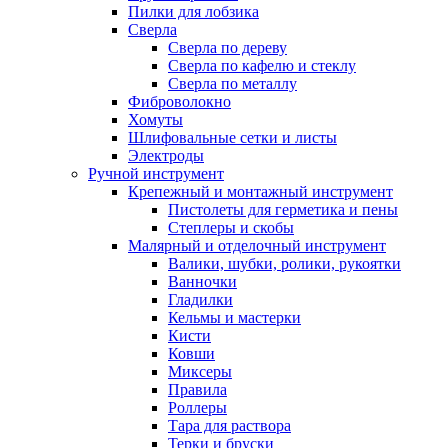
Пилки для лобзика
Сверла
Сверла по дереву
Сверла по кафелю и стеклу
Сверла по металлу
Фиброволокно
Хомуты
Шлифовальные сетки и листы
Электроды
Ручной инструмент
Крепежный и монтажный инструмент
Пистолеты для герметика и пены
Степлеры и скобы
Малярный и отделочный инструмент
Валики, шубки, ролики, рукоятки
Ванночки
Гладилки
Кельмы и мастерки
Кисти
Ковши
Миксеры
Правила
Роллеры
Тара для раствора
Терки и бруски