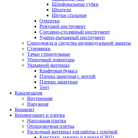
Шлифовальные губки
Шпатели
Щетки стальные
Отвертки
Режущий инструмент
Слесарно-столярный инструмент
Ударно-рычажный инструмент
Спецодежда и средства индивидуальной защиты
Стремянки
Тачки строительные
Уборочный инвентарь
Укрывной материал
Крафтовая бумага
Пленка защитная с лентой
Пленки защитные
Тент
Канализация
Внутренняя
Наружная
Керамзит
Керамогранит и плитка
Напольная плитка
Облицовочная плитка
Расходный материал для работы с плиткой
Крестики, зажимы и клинья (СВП)