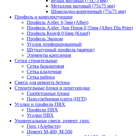
Белый матовый (75х75 мм)
Металлик матовый (75х75 мм)
Шоколадно-коричневый (75х75 мм)
Профиль и комплектующие
Профиль Албес 0,5мм (Albes)
Профиль Албес Дин Прим 0,55мм (Albes Din Prim)
Профиль Кнауф 0,6мм (Knauf)
Профиль Эконом
Уголок перфорированный
Штукатурный профиль (маячок)
Элементы крепления
Сетки строительные
Сетка базальтовая
Сетка кладочная
Сетка рабица
Смеси для ремонта бетона
Строительные блоки и перегородки
Газобетонные блоки
Пазо-гребневая плита (ПГП)
Уголки и профили ПВХ
Профили ПВХ
Уголки ПВХ
Универсальные смеси, цемент, гипс
Гипс (Алебастр)
Цемент М-400, М-500