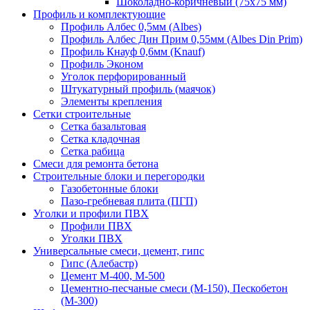
Шоколадно-коричневый (75х75 мм)
Профиль и комплектующие
Профиль Албес 0,5мм (Albes)
Профиль Албес Дин Прим 0,55мм (Albes Din Prim)
Профиль Кнауф 0,6мм (Knauf)
Профиль Эконом
Уголок перфорированный
Штукатурный профиль (маячок)
Элементы крепления
Сетки строительные
Сетка базальтовая
Сетка кладочная
Сетка рабица
Смеси для ремонта бетона
Строительные блоки и перегородки
Газобетонные блоки
Пазо-гребневая плита (ПГП)
Уголки и профили ПВХ
Профили ПВХ
Уголки ПВХ
Универсальные смеси, цемент, гипс
Гипс (Алебастр)
Цемент М-400, М-500
Цементно-песчаные смеси (М-150), Пескобетон
(М-300)