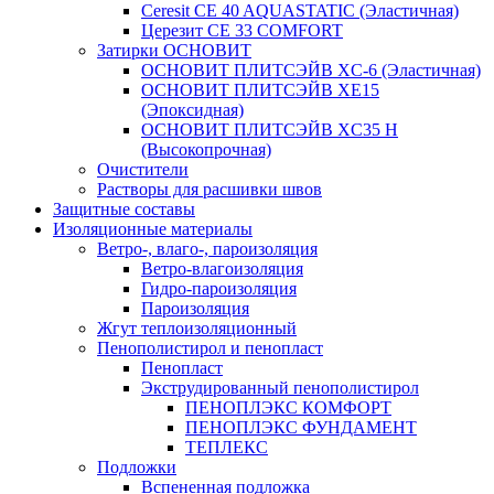
Ceresit CE 40 AQUASTATIC (Эластичная)
Церезит CE 33 COMFORT
Затирки ОСНОВИТ
ОСНОВИТ ПЛИТСЭЙВ XC-6 (Эластичная)
ОСНОВИТ ПЛИТСЭЙВ XЕ15
(Эпоксидная)
ОСНОВИТ ПЛИТСЭЙВ XС35 Н
(Высокопрочная)
Очистители
Растворы для расшивки швов
Защитные составы
Изоляционные материалы
Ветро-, влаго-, пароизоляция
Ветро-влагоизоляция
Гидро-пароизоляция
Пароизоляция
Жгут теплоизоляционный
Пенополистирол и пенопласт
Пенопласт
Экструдированный пенополистирол
ПЕНОПЛЭКС КОМФОРТ
ПЕНОПЛЭКС ФУНДАМЕНТ
ТЕПЛЕКС
Подложки
Вспененная подложка