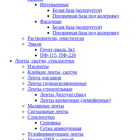
Интерьерные
Белая база (колеруется)
Прозрачная база под колеровку
Фасадные
Белая база (колеруется)
Прозрачная база под колеровку
Растворители, очистители
Эмали
Грунт-эмаль 3в1
ПФ-115, ПФ-226
Ленты, скотчи, стеклосетки
Изоленты
Клейкие ленты, скотчи
Лента для швов
Ленты гидроизоляционные
Ленты строительные
Ленты Дихтунгсбанд
Ленты кромочные (демпферные)
Малярные ленты
Сигнальные ленты
Стеклосетки
Серпянка
Сетка армирующая
Углоформирующие ленты
Уголок ПВХ с сеткой