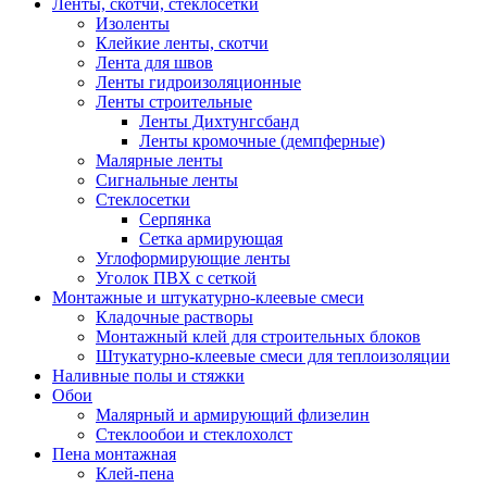
Ленты, скотчи, стеклосетки
Изоленты
Клейкие ленты, скотчи
Лента для швов
Ленты гидроизоляционные
Ленты строительные
Ленты Дихтунгсбанд
Ленты кромочные (демпферные)
Малярные ленты
Сигнальные ленты
Стеклосетки
Серпянка
Сетка армирующая
Углоформирующие ленты
Уголок ПВХ с сеткой
Монтажные и штукатурно-клеевые смеси
Кладочные растворы
Монтажный клей для строительных блоков
Штукатурно-клеевые смеси для теплоизоляции
Наливные полы и стяжки
Обои
Малярный и армирующий флизелин
Стеклообои и стеклохолст
Пена монтажная
Клей-пена