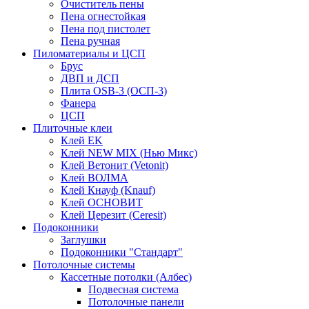
Очиститель пены
Пена огнестойкая
Пена под пистолет
Пена ручная
Пиломатериалы и ЦСП
Брус
ДВП и ДСП
Плита OSB-3 (ОСП-3)
Фанера
ЦСП
Плиточные клеи
Клей EK
Клей NEW MIX (Нью Микс)
Клей Ветонит (Vetonit)
Клей ВОЛМА
Клей Кнауф (Knauf)
Клей ОСНОВИТ
Клей Церезит (Ceresit)
Подоконники
Заглушки
Подоконники "Стандарт"
Потолочные системы
Кассетные потолки (Албес)
Подвесная система
Потолочные панели