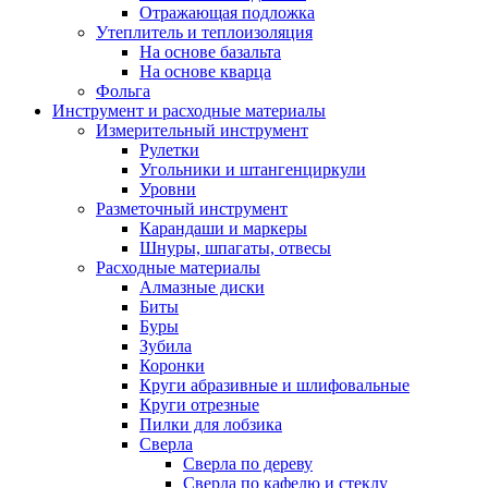
Отражающая подложка
Утеплитель и теплоизоляция
На основе базальта
На основе кварца
Фольга
Инструмент и расходные материалы
Измерительный инструмент
Рулетки
Угольники и штангенциркули
Уровни
Разметочный инструмент
Карандаши и маркеры
Шнуры, шпагаты, отвесы
Расходные материалы
Алмазные диски
Биты
Буры
Зубила
Коронки
Круги абразивные и шлифовальные
Круги отрезные
Пилки для лобзика
Сверла
Сверла по дереву
Сверла по кафелю и стеклу