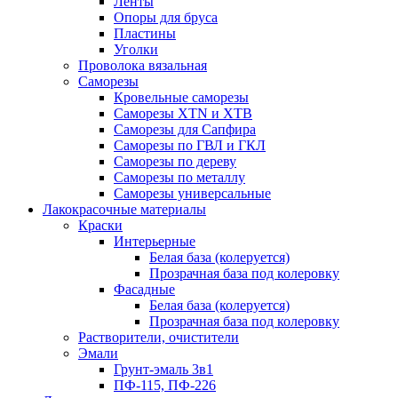
Ленты
Опоры для бруса
Пластины
Уголки
Проволока вязальная
Саморезы
Кровельные саморезы
Саморезы XTN и ХTB
Саморезы для Сапфира
Саморезы по ГВЛ и ГКЛ
Саморезы по дереву
Саморезы по металлу
Саморезы универсальные
Лакокрасочные материалы
Краски
Интерьерные
Белая база (колеруется)
Прозрачная база под колеровку
Фасадные
Белая база (колеруется)
Прозрачная база под колеровку
Растворители, очистители
Эмали
Грунт-эмаль 3в1
ПФ-115, ПФ-226