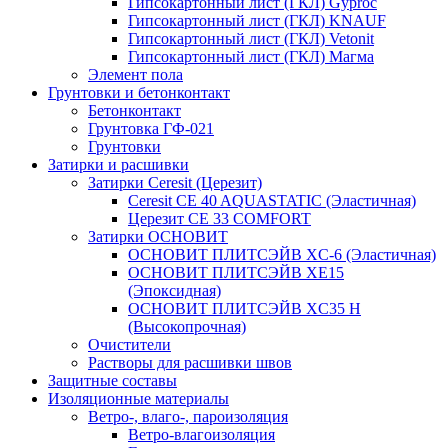
Гипсокартонный лист (ГКЛ) Gyproc
Гипсокартонный лист (ГКЛ) KNAUF
Гипсокартонный лист (ГКЛ) Vetonit
Гипсокартонный лист (ГКЛ) Магма
Элемент пола
Грунтовки и бетонконтакт
Бетонконтакт
Грунтовка ГФ-021
Грунтовки
Затирки и расшивки
Затирки Ceresit (Церезит)
Ceresit CE 40 AQUASTATIC (Эластичная)
Церезит CE 33 COMFORT
Затирки ОСНОВИТ
ОСНОВИТ ПЛИТСЭЙВ XC-6 (Эластичная)
ОСНОВИТ ПЛИТСЭЙВ XЕ15
(Эпоксидная)
ОСНОВИТ ПЛИТСЭЙВ XС35 Н
(Высокопрочная)
Очистители
Растворы для расшивки швов
Защитные составы
Изоляционные материалы
Ветро-, влаго-, пароизоляция
Ветро-влагоизоляция