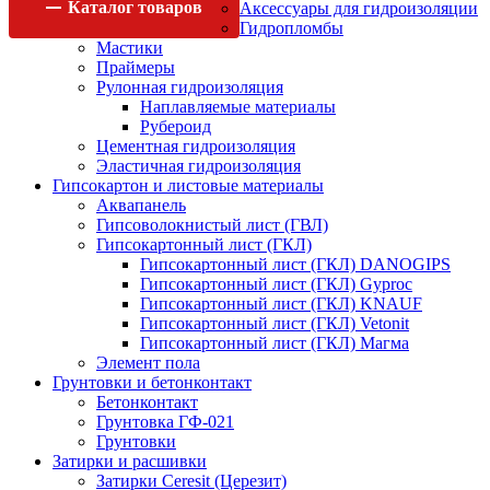
Каталог
товаров
Аксессуары для гидроизоляции
Гидропломбы
Мастики
Праймеры
Рулонная гидроизоляция
Наплавляемые материалы
Рубероид
Цементная гидроизоляция
Эластичная гидроизоляция
Гипсокартон и листовые материалы
Аквапанель
Гипсоволокнистый лист (ГВЛ)
Гипсокартонный лист (ГКЛ)
Гипсокартонный лист (ГКЛ) DANOGIPS
Гипсокартонный лист (ГКЛ) Gyproc
Гипсокартонный лист (ГКЛ) KNAUF
Гипсокартонный лист (ГКЛ) Vetonit
Гипсокартонный лист (ГКЛ) Магма
Элемент пола
Грунтовки и бетонконтакт
Бетонконтакт
Грунтовка ГФ-021
Грунтовки
Затирки и расшивки
Затирки Ceresit (Церезит)