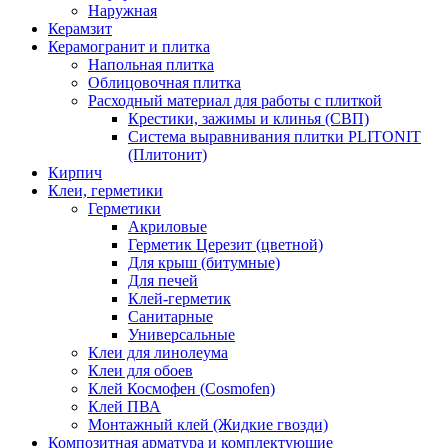
Наружная
Керамзит
Керамогранит и плитка
Напольная плитка
Облицовочная плитка
Расходный материал для работы с плиткой
Крестики, зажимы и клинья (СВП)
Система выравнивания плитки PLITONIT
(Плитонит)
Кирпич
Клеи, герметики
Герметики
Акриловые
Герметик Церезит (цветной)
Для крыш (битумные)
Для печей
Клей-герметик
Санитарные
Универсальные
Клеи для линолеума
Клеи для обоев
Клей Космофен (Cosmofen)
Клей ПВА
Монтажный клей (Жидкие гвозди)
Композитная арматура и комплектующие