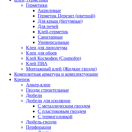
Герметики
Акриловые
Герметик Церезит (цветной)
Для крыш (битумные)
Для печей
Клей-герметик
Санитарные
Универсальные
Клеи для линолеума
Клеи для обоев
Клей Космофен (Cosmofen)
Клей ПВА
Монтажный клей (Жидкие гвозди)
Композитная арматура и комплектующие
Крепеж
Анкер-клин
Гвозди строительные
Дюбели
Дюбели для изоляции
С металлическим гвоздем
С пластиковым гвоздем
С термоголовкой
Дюбель-гвозди
Перфорация