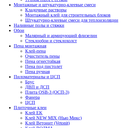
Монтажные и штукатурно-клеевые смеси
Кладочные растворы
Монтажный клей для строительных блоков
Штукатурно-клеевые смеси для теплоизоляции
Наливные полы и стяжки
Обои
Малярный и армирующий флизелин
Стеклообои и стеклохолст
Пена монтажная
Клей-пена
Очиститель пены
Пена огнестойкая
Пена под пистолет
Пена ручная
Пиломатериалы и ЦСП
Брус
ДВП и ДСП
Плита OSB-3 (ОСП-3)
Фанера
ЦСП
Плиточные клеи
Клей EK
Клей NEW MIX (Нью Микс)
Клей Ветонит (Vetonit)