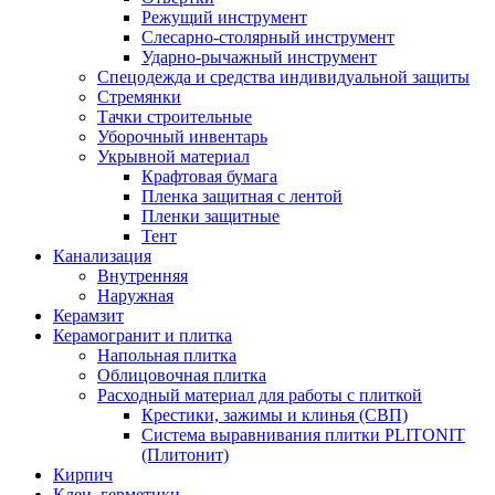
Режущий инструмент
Слесарно-столярный инструмент
Ударно-рычажный инструмент
Спецодежда и средства индивидуальной защиты
Стремянки
Тачки строительные
Уборочный инвентарь
Укрывной материал
Крафтовая бумага
Пленка защитная с лентой
Пленки защитные
Тент
Канализация
Внутренняя
Наружная
Керамзит
Керамогранит и плитка
Напольная плитка
Облицовочная плитка
Расходный материал для работы с плиткой
Крестики, зажимы и клинья (СВП)
Система выравнивания плитки PLITONIT
(Плитонит)
Кирпич
Клеи, герметики