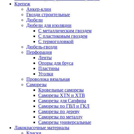
Крепеж
Анкер-клин
Гвозди строительные
Дюбели
Дюбели для изоляции
С металлическим гвоздем
С пластиковым гвоздем
С термоголовкой
Дюбель-гвозди
Перфорация
Ленты
Опоры для бруса
Пластины
Уголки
Проволока вязальная
Саморезы
Кровельные саморезы
Саморезы XTN и ХTB
Саморезы для Сапфира
Саморезы по ГВЛ и ГКЛ
Саморезы по дереву
Саморезы по металлу
Саморезы универсальные
Лакокрасочные материалы
Краски