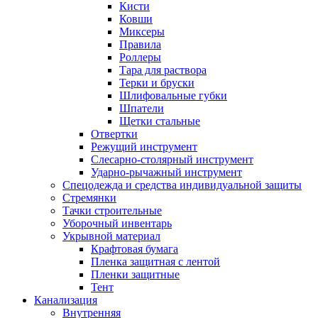
Кисти
Ковши
Миксеры
Правила
Роллеры
Тара для раствора
Терки и бруски
Шлифовальные губки
Шпатели
Щетки стальные
Отвертки
Режущий инструмент
Слесарно-столярный инструмент
Ударно-рычажный инструмент
Спецодежда и средства индивидуальной защиты
Стремянки
Тачки строительные
Уборочный инвентарь
Укрывной материал
Крафтовая бумага
Пленка защитная с лентой
Пленки защитные
Тент
Канализация
Внутренняя