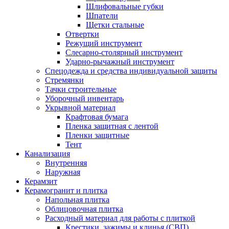
Шлифовальные губки
Шпатели
Щетки стальные
Отвертки
Режущий инструмент
Слесарно-столярный инструмент
Ударно-рычажный инструмент
Спецодежда и средства индивидуальной защиты
Стремянки
Тачки строительные
Уборочный инвентарь
Укрывной материал
Крафтовая бумага
Пленка защитная с лентой
Пленки защитные
Тент
Канализация
Внутренняя
Наружная
Керамзит
Керамогранит и плитка
Напольная плитка
Облицовочная плитка
Расходный материал для работы с плиткой
Крестики, зажимы и клинья (СВП)