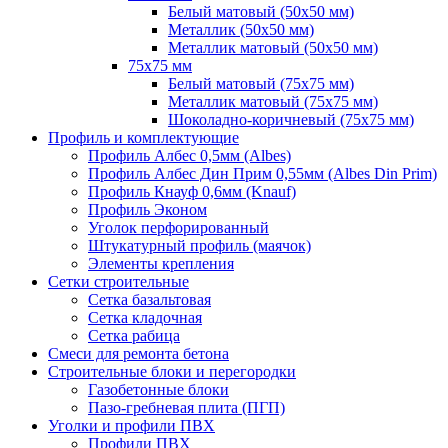
Белый матовый (50х50 мм)
Металлик (50х50 мм)
Металлик матовый (50х50 мм)
75х75 мм
Белый матовый (75х75 мм)
Металлик матовый (75х75 мм)
Шоколадно-коричневый (75х75 мм)
Профиль и комплектующие
Профиль Албес 0,5мм (Albes)
Профиль Албес Дин Прим 0,55мм (Albes Din Prim)
Профиль Кнауф 0,6мм (Knauf)
Профиль Эконом
Уголок перфорированный
Штукатурный профиль (маячок)
Элементы крепления
Сетки строительные
Сетка базальтовая
Сетка кладочная
Сетка рабица
Смеси для ремонта бетона
Строительные блоки и перегородки
Газобетонные блоки
Пазо-гребневая плита (ПГП)
Уголки и профили ПВХ
Профили ПВХ