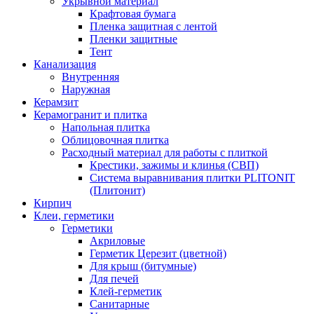
Укрывной материал
Крафтовая бумага
Пленка защитная с лентой
Пленки защитные
Тент
Канализация
Внутренняя
Наружная
Керамзит
Керамогранит и плитка
Напольная плитка
Облицовочная плитка
Расходный материал для работы с плиткой
Крестики, зажимы и клинья (СВП)
Система выравнивания плитки PLITONIT
(Плитонит)
Кирпич
Клеи, герметики
Герметики
Акриловые
Герметик Церезит (цветной)
Для крыш (битумные)
Для печей
Клей-герметик
Санитарные