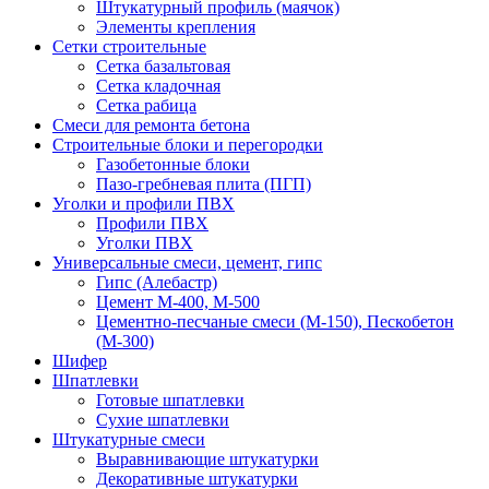
Штукатурный профиль (маячок)
Элементы крепления
Сетки строительные
Сетка базальтовая
Сетка кладочная
Сетка рабица
Смеси для ремонта бетона
Строительные блоки и перегородки
Газобетонные блоки
Пазо-гребневая плита (ПГП)
Уголки и профили ПВХ
Профили ПВХ
Уголки ПВХ
Универсальные смеси, цемент, гипс
Гипс (Алебастр)
Цемент М-400, М-500
Цементно-песчаные смеси (М-150), Пескобетон
(М-300)
Шифер
Шпатлевки
Готовые шпатлевки
Сухие шпатлевки
Штукатурные смеси
Выравнивающие штукатурки
Декоративные штукатурки