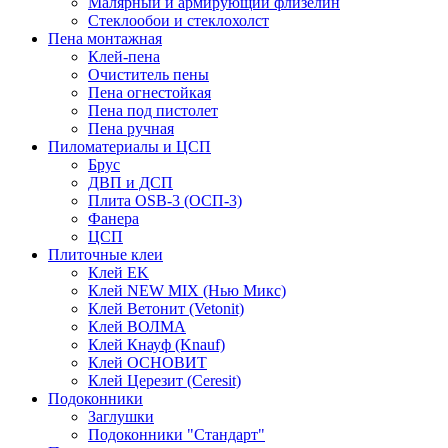
Малярный и армирующий флизелин
Стеклообои и стеклохолст
Пена монтажная
Клей-пена
Очиститель пены
Пена огнестойкая
Пена под пистолет
Пена ручная
Пиломатериалы и ЦСП
Брус
ДВП и ДСП
Плита OSB-3 (ОСП-3)
Фанера
ЦСП
Плиточные клеи
Клей EK
Клей NEW MIX (Нью Микс)
Клей Ветонит (Vetonit)
Клей ВОЛМА
Клей Кнауф (Knauf)
Клей ОСНОВИТ
Клей Церезит (Ceresit)
Подоконники
Заглушки
Подоконники "Стандарт"