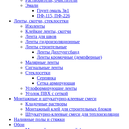
Растворители, очистители
Эмали
Грунт-эмаль 3в1
ПФ-115, ПФ-226
Ленты, скотчи, стеклосетки
Изоленты
Клейкие ленты, скотчи
Лента для швов
Ленты гидроизоляционные
Ленты строительные
Ленты Дихтунгсбанд
Ленты кромочные (демпферные)
Малярные ленты
Сигнальные ленты
Стеклосетки
Серпянка
Сетка армирующая
Углоформирующие ленты
Уголок ПВХ с сеткой
Монтажные и штукатурно-клеевые смеси
Кладочные растворы
Монтажный клей для строительных блоков
Штукатурно-клеевые смеси для теплоизоляции
Наливные полы и стяжки
Обои