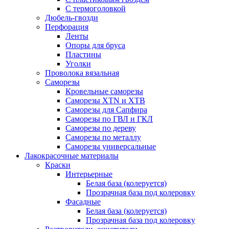
С термоголовкой
Дюбель-гвозди
Перфорация
Ленты
Опоры для бруса
Пластины
Уголки
Проволока вязальная
Саморезы
Кровельные саморезы
Саморезы XTN и ХTB
Саморезы для Сапфира
Саморезы по ГВЛ и ГКЛ
Саморезы по дереву
Саморезы по металлу
Саморезы универсальные
Лакокрасочные материалы
Краски
Интерьерные
Белая база (колеруется)
Прозрачная база под колеровку
Фасадные
Белая база (колеруется)
Прозрачная база под колеровку