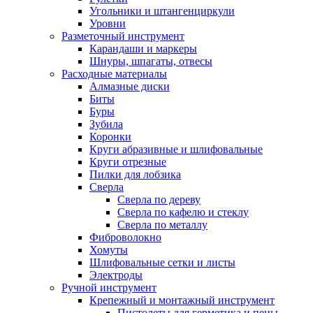
Угольники и штангенциркули
Уровни
Разметочный инструмент
Карандаши и маркеры
Шнуры, шпагаты, отвесы
Расходные материалы
Алмазные диски
Биты
Буры
Зубила
Коронки
Круги абразивные и шлифовальные
Круги отрезные
Пилки для лобзика
Сверла
Сверла по дереву
Сверла по кафелю и стеклу
Сверла по металлу
Фиброволокно
Хомуты
Шлифовальные сетки и листы
Электроды
Ручной инструмент
Крепежный и монтажный инструмент
Пистолеты для герметика и пены