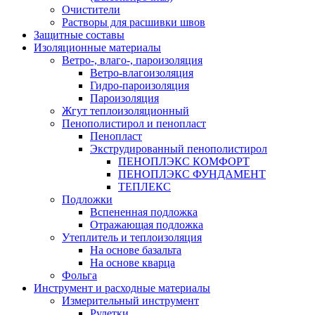
Очистители
Растворы для расшивки швов
Защитные составы
Изоляционные материалы
Ветро-, влаго-, пароизоляция
Ветро-влагоизоляция
Гидро-пароизоляция
Пароизоляция
Жгут теплоизоляционный
Пенополистирол и пенопласт
Пенопласт
Экструдированный пенополистирол
ПЕНОПЛЭКС КОМФОРТ
ПЕНОПЛЭКС ФУНДАМЕНТ
ТЕПЛЕКС
Подложки
Вспененная подложка
Отражающая подложка
Утеплитель и теплоизоляция
На основе базальта
На основе кварца
Фольга
Инструмент и расходные материалы
Измерительный инструмент
Рулетки