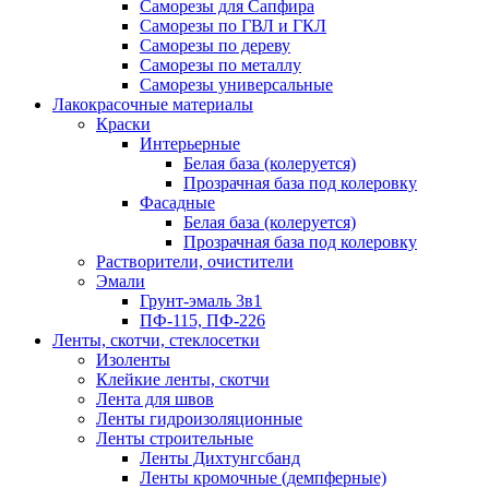
Саморезы для Сапфира
Саморезы по ГВЛ и ГКЛ
Саморезы по дереву
Саморезы по металлу
Саморезы универсальные
Лакокрасочные материалы
Краски
Интерьерные
Белая база (колеруется)
Прозрачная база под колеровку
Фасадные
Белая база (колеруется)
Прозрачная база под колеровку
Растворители, очистители
Эмали
Грунт-эмаль 3в1
ПФ-115, ПФ-226
Ленты, скотчи, стеклосетки
Изоленты
Клейкие ленты, скотчи
Лента для швов
Ленты гидроизоляционные
Ленты строительные
Ленты Дихтунгсбанд
Ленты кромочные (демпферные)