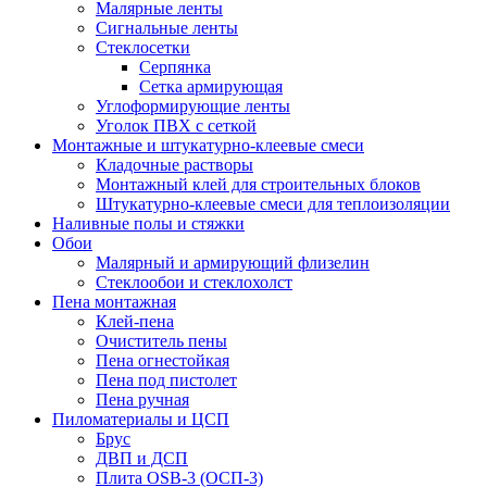
Малярные ленты
Сигнальные ленты
Стеклосетки
Серпянка
Сетка армирующая
Углоформирующие ленты
Уголок ПВХ с сеткой
Монтажные и штукатурно-клеевые смеси
Кладочные растворы
Монтажный клей для строительных блоков
Штукатурно-клеевые смеси для теплоизоляции
Наливные полы и стяжки
Обои
Малярный и армирующий флизелин
Стеклообои и стеклохолст
Пена монтажная
Клей-пена
Очиститель пены
Пена огнестойкая
Пена под пистолет
Пена ручная
Пиломатериалы и ЦСП
Брус
ДВП и ДСП
Плита OSB-3 (ОСП-3)