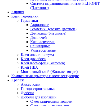
Система выравнивания плитки PLITONIT
(Плитонит)
Кирпич
Клеи, герметики
Герметики
Акриловые
Герметик Церезит (цветной)
Для крыш (битумные)
Для печей
Клей-герметик
Санитарные
Универсальные
Клеи для линолеума
Клеи для обоев
Клей Космофен (Cosmofen)
Клей ПВА
Монтажный клей (Жидкие гвозди)
Композитная арматура и комплектующие
Крепеж
Анкер-клин
Гвозди строительные
Дюбели
Дюбели для изоляции
С металлическим гвоздем
С пластиковым гвоздем