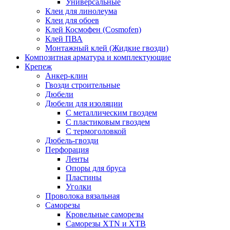
Универсальные
Клеи для линолеума
Клеи для обоев
Клей Космофен (Cosmofen)
Клей ПВА
Монтажный клей (Жидкие гвозди)
Композитная арматура и комплектующие
Крепеж
Анкер-клин
Гвозди строительные
Дюбели
Дюбели для изоляции
С металлическим гвоздем
С пластиковым гвоздем
С термоголовкой
Дюбель-гвозди
Перфорация
Ленты
Опоры для бруса
Пластины
Уголки
Проволока вязальная
Саморезы
Кровельные саморезы
Саморезы XTN и ХTB