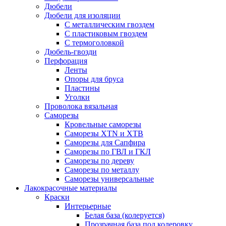
Дюбели
Дюбели для изоляции
С металлическим гвоздем
С пластиковым гвоздем
С термоголовкой
Дюбель-гвозди
Перфорация
Ленты
Опоры для бруса
Пластины
Уголки
Проволока вязальная
Саморезы
Кровельные саморезы
Саморезы XTN и ХTB
Саморезы для Сапфира
Саморезы по ГВЛ и ГКЛ
Саморезы по дереву
Саморезы по металлу
Саморезы универсальные
Лакокрасочные материалы
Краски
Интерьерные
Белая база (колеруется)
Прозрачная база под колеровку