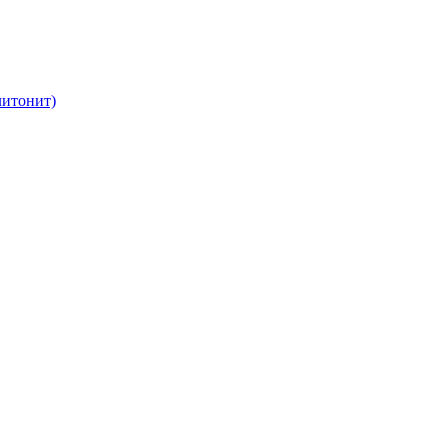
итонит)