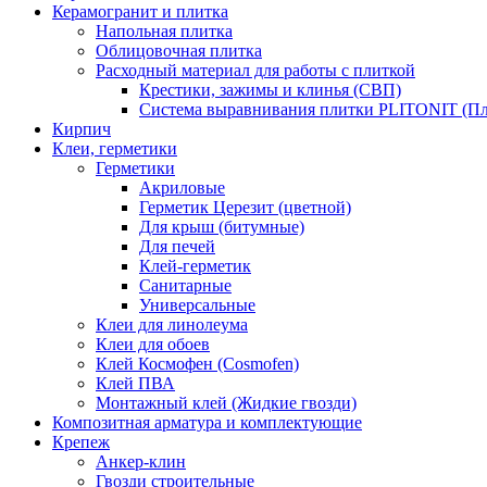
Керамогранит и плитка
Напольная плитка
Облицовочная плитка
Расходный материал для работы с плиткой
Крестики, зажимы и клинья (СВП)
Система выравнивания плитки PLITONIT (Пл
Кирпич
Клеи, герметики
Герметики
Акриловые
Герметик Церезит (цветной)
Для крыш (битумные)
Для печей
Клей-герметик
Санитарные
Универсальные
Клеи для линолеума
Клеи для обоев
Клей Космофен (Cosmofen)
Клей ПВА
Монтажный клей (Жидкие гвозди)
Композитная арматура и комплектующие
Крепеж
Анкер-клин
Гвозди строительные