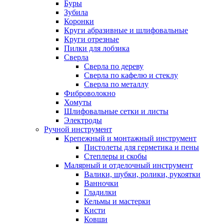
Буры
Зубила
Коронки
Круги абразивные и шлифовальные
Круги отрезные
Пилки для лобзика
Сверла
Сверла по дереву
Сверла по кафелю и стеклу
Сверла по металлу
Фиброволокно
Хомуты
Шлифовальные сетки и листы
Электроды
Ручной инструмент
Крепежный и монтажный инструмент
Пистолеты для герметика и пены
Степлеры и скобы
Малярный и отделочный инструмент
Валики, шубки, ролики, рукоятки
Ванночки
Гладилки
Кельмы и мастерки
Кисти
Ковши