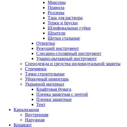
Миксеры
Правила
Роллеры
Тара для раствора
Терки и бруски
Шлифовальные губки
Шпатели
Щетки стальные
Отвертки
Режущий инструмент
Слесарно-столярный инструмент
Ударно-рычажный инструмент
Спецодежда и средства индивидуальной защиты
Стремянки
Тачки строительные
Уборочный инвентарь
Укрывной материал
Крафтовая бумага
Пленка защитная с лентой
Пленки защитные
Тент
Канализация
Внутренняя
Наружная
Керамзит