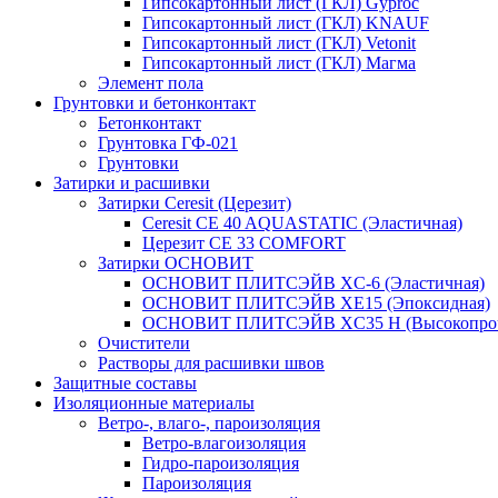
Гипсокартонный лист (ГКЛ) Gyproc
Гипсокартонный лист (ГКЛ) KNAUF
Гипсокартонный лист (ГКЛ) Vetonit
Гипсокартонный лист (ГКЛ) Магма
Элемент пола
Грунтовки и бетонконтакт
Бетонконтакт
Грунтовка ГФ-021
Грунтовки
Затирки и расшивки
Затирки Ceresit (Церезит)
Ceresit CE 40 AQUASTATIC (Эластичная)
Церезит CE 33 COMFORT
Затирки ОСНОВИТ
ОСНОВИТ ПЛИТСЭЙВ XC-6 (Эластичная)
ОСНОВИТ ПЛИТСЭЙВ XЕ15 (Эпоксидная)
ОСНОВИТ ПЛИТСЭЙВ XС35 Н (Высокопроч
Очистители
Растворы для расшивки швов
Защитные составы
Изоляционные материалы
Ветро-, влаго-, пароизоляция
Ветро-влагоизоляция
Гидро-пароизоляция
Пароизоляция