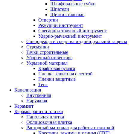
Шлифовальные губки
Шпатели
Щетки стальные
Отвертки
Режущий инструмент
Слесарно-столярный инструмент
Ударно-рычажный инструмент
Спецодежда и средства индивидуальной защиты
Стремянки
Тачки строительные
Уборочный инвентарь
Укрывной материал
Крафтовая бумага
Пленка защитная с лентой
Пленки защитные
Тент
Канализация
Внутренняя
Наружная
Керамзит
Керамогранит и плитка
Напольная плитка
Облицовочная плитка
Расходный материал для работы с плиткой
Крестики, зажимы и клинья (СВП)