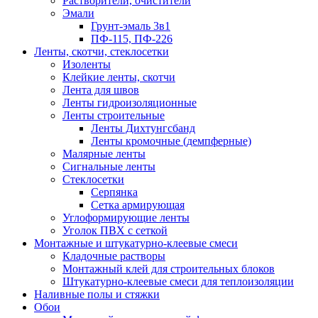
Растворители, очистители
Эмали
Грунт-эмаль 3в1
ПФ-115, ПФ-226
Ленты, скотчи, стеклосетки
Изоленты
Клейкие ленты, скотчи
Лента для швов
Ленты гидроизоляционные
Ленты строительные
Ленты Дихтунгсбанд
Ленты кромочные (демпферные)
Малярные ленты
Сигнальные ленты
Стеклосетки
Серпянка
Сетка армирующая
Углоформирующие ленты
Уголок ПВХ с сеткой
Монтажные и штукатурно-клеевые смеси
Кладочные растворы
Монтажный клей для строительных блоков
Штукатурно-клеевые смеси для теплоизоляции
Наливные полы и стяжки
Обои