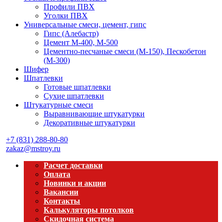
Профили ПВХ
Уголки ПВХ
Универсальные смеси, цемент, гипс
Гипс (Алебастр)
Цемент М-400, М-500
Цементно-песчаные смеси (М-150), Пескобетон
(М-300)
Шифер
Шпатлевки
Готовые шпатлевки
Сухие шпатлевки
Штукатурные смеси
Выравнивающие штукатурки
Декоративные штукатурки
+7 (831) 288-80-80
zakaz@mstroy.ru
Расчет доставки
Оплата
Новинки и акции
Вакансии
Контакты
Калькуляторы потолков
Скидочная система