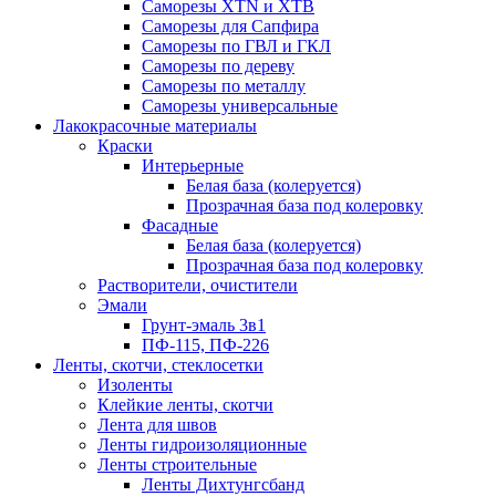
Саморезы XTN и ХTB
Саморезы для Сапфира
Саморезы по ГВЛ и ГКЛ
Саморезы по дереву
Саморезы по металлу
Саморезы универсальные
Лакокрасочные материалы
Краски
Интерьерные
Белая база (колеруется)
Прозрачная база под колеровку
Фасадные
Белая база (колеруется)
Прозрачная база под колеровку
Растворители, очистители
Эмали
Грунт-эмаль 3в1
ПФ-115, ПФ-226
Ленты, скотчи, стеклосетки
Изоленты
Клейкие ленты, скотчи
Лента для швов
Ленты гидроизоляционные
Ленты строительные
Ленты Дихтунгсбанд