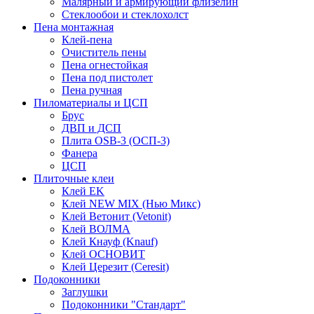
Малярный и армирующий флизелин
Стеклообои и стеклохолст
Пена монтажная
Клей-пена
Очиститель пены
Пена огнестойкая
Пена под пистолет
Пена ручная
Пиломатериалы и ЦСП
Брус
ДВП и ДСП
Плита OSB-3 (ОСП-3)
Фанера
ЦСП
Плиточные клеи
Клей EK
Клей NEW MIX (Нью Микс)
Клей Ветонит (Vetonit)
Клей ВОЛМА
Клей Кнауф (Knauf)
Клей ОСНОВИТ
Клей Церезит (Ceresit)
Подоконники
Заглушки
Подоконники "Стандарт"