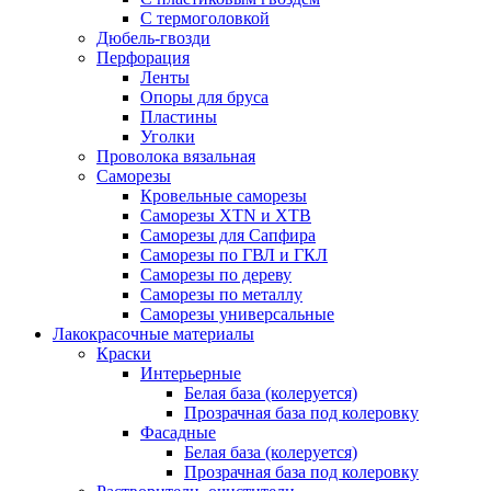
С термоголовкой
Дюбель-гвозди
Перфорация
Ленты
Опоры для бруса
Пластины
Уголки
Проволока вязальная
Саморезы
Кровельные саморезы
Саморезы XTN и ХTB
Саморезы для Сапфира
Саморезы по ГВЛ и ГКЛ
Саморезы по дереву
Саморезы по металлу
Саморезы универсальные
Лакокрасочные материалы
Краски
Интерьерные
Белая база (колеруется)
Прозрачная база под колеровку
Фасадные
Белая база (колеруется)
Прозрачная база под колеровку