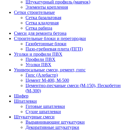
Штукатурный профиль (маячок)
Элементы крепления
Сетки строительные
Сетка базальтовая
Сетка кладочная
Сетка рабица
Смеси для ремонта бетона
Строительные блоки и перегородки
Газобетонные блоки
Пазо-гребневая плита (ПГП)
Уголки и профили ПВХ
Профили ПВХ
Уголки ПВХ
Универсальные смеси, цемент, гипс
Гипс (Алебастр)
Цемент М-400, М-500
Цементно-песчаные смеси (М-150), Пескобетон
(М-300)
Шифер
Шпатлевки
Готовые шпатлевки
Сухие шпатлевки
Штукатурные смеси
Выравнивающие штукатурки
Декоративные штукатурки