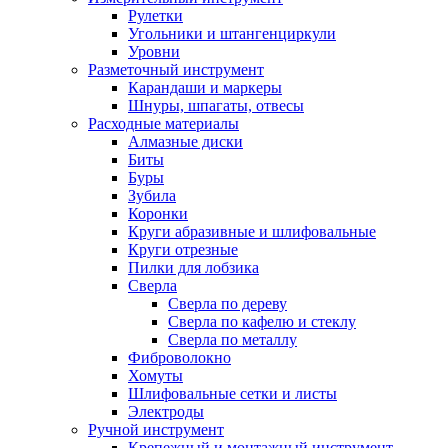
Рулетки
Угольники и штангенциркули
Уровни
Разметочный инструмент
Карандаши и маркеры
Шнуры, шпагаты, отвесы
Расходные материалы
Алмазные диски
Биты
Буры
Зубила
Коронки
Круги абразивные и шлифовальные
Круги отрезные
Пилки для лобзика
Сверла
Сверла по дереву
Сверла по кафелю и стеклу
Сверла по металлу
Фиброволокно
Хомуты
Шлифовальные сетки и листы
Электроды
Ручной инструмент
Крепежный и монтажный инструмент