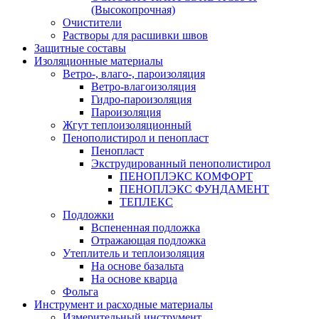
(Высокопрочная)
Очистители
Растворы для расшивки швов
Защитные составы
Изоляционные материалы
Ветро-, влаго-, пароизоляция
Ветро-влагоизоляция
Гидро-пароизоляция
Пароизоляция
Жгут теплоизоляционный
Пенополистирол и пенопласт
Пенопласт
Экструдированный пенополистирол
ПЕНОПЛЭКС КОМФОРТ
ПЕНОПЛЭКС ФУНДАМЕНТ
ТЕПЛЕКС
Подложки
Вспененная подложка
Отражающая подложка
Утеплитель и теплоизоляция
На основе базальта
На основе кварца
Фольга
Инструмент и расходные материалы
Измерительный инструмент