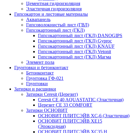
Цементная гидроизоляция
Эластичная гидроизоляция
Гипсокартон и листовые материалы
Аквапанель
Гипсоволокнистый лист (ГВЛ)
Гипсокартонный лист (ГКЛ)
Гипсокартонный лист (ГКЛ) DANOGIPS
Гипсокартонный лист (ГКЛ) Gyproc
Гипсокартонный лист (ГКЛ) KNAUF
Гипсокартонный лист (ГКЛ) Vetonit
Гипсокартонный лист (ГКЛ) Магма
Элемент пола
Грунтовки и бетонконтакт
Бетонконтакт
Грунтовка ГФ-021
Грунтовки
Затирки и расшивки
Затирки Ceresit (Церезит)
Ceresit CE 40 AQUASTATIC (Эластичная)
Церезит CE 33 COMFORT
Затирки ОСНОВИТ
ОСНОВИТ ПЛИТСЭЙВ XC-6 (Эластичная)
ОСНОВИТ ПЛИТСЭЙВ XЕ15
(Эпоксидная)
ОСНОВИТ ПЛИТСЭЙВ XС35 Н