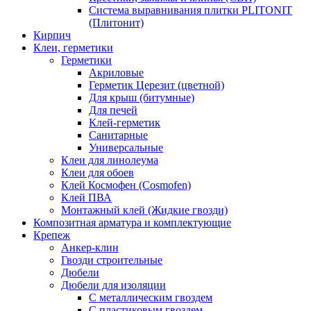
Система выравнивания плитки PLITONIT
(Плитонит)
Кирпич
Клеи, герметики
Герметики
Акриловые
Герметик Церезит (цветной)
Для крыш (битумные)
Для печей
Клей-герметик
Санитарные
Универсальные
Клеи для линолеума
Клеи для обоев
Клей Космофен (Cosmofen)
Клей ПВА
Монтажный клей (Жидкие гвозди)
Композитная арматура и комплектующие
Крепеж
Анкер-клин
Гвозди строительные
Дюбели
Дюбели для изоляции
С металлическим гвоздем
С пластиковым гвоздем