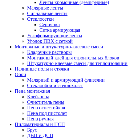
Ленты кромочные (демпферные)
Малярные ленты
Сигнальные ленты
Стеклосетки
Серпянка
Сетка армирующая
Углоформирующие ленты
Уголок ПВХ с сеткой
Монтажные и штукатурно-клеевые смеси
Кладочные растворы
Монтажный клей для строительных блоков
Штукатурно-клеевые смеси для теплоизоляции
Наливные полы и стяжки
Обои
Малярный и армирующий флизелин
Стеклообои и стеклохолст
Пена монтажная
Клей-пена
Очиститель пены
Пена огнестойкая
Пена под пистолет
Пена ручная
Пиломатериалы и ЦСП
Брус
ДВП и ДСП