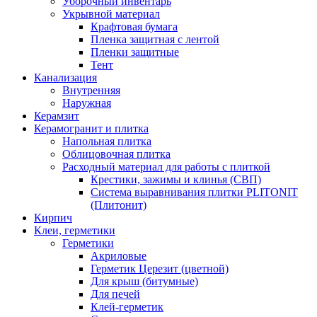
Уборочный инвентарь
Укрывной материал
Крафтовая бумага
Пленка защитная с лентой
Пленки защитные
Тент
Канализация
Внутренняя
Наружная
Керамзит
Керамогранит и плитка
Напольная плитка
Облицовочная плитка
Расходный материал для работы с плиткой
Крестики, зажимы и клинья (СВП)
Система выравнивания плитки PLITONIT
(Плитонит)
Кирпич
Клеи, герметики
Герметики
Акриловые
Герметик Церезит (цветной)
Для крыш (битумные)
Для печей
Клей-герметик