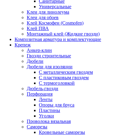
Санитарные
Универсальные
Клеи для линолеума
Клеи для обоев
Клей Космофен (Cosmofen)
Клей ПВА
Монтажный клей (Жидкие гвозди)
Композитная арматура и комплектующие
Крепеж
Анкер-клин
Гвозди строительные
Дюбели
Дюбели для изоляции
С металлическим гвоздем
С пластиковым гвоздем
С термоголовкой
Дюбель-гвозди
Перфорация
Ленты
Опоры для бруса
Пластины
Уголки
Проволока вязальная
Саморезы
Кровельные саморезы