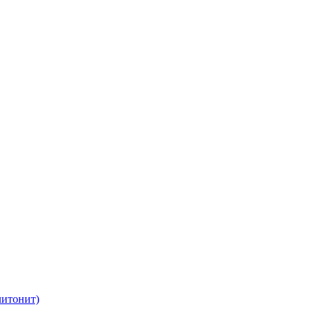
итонит)