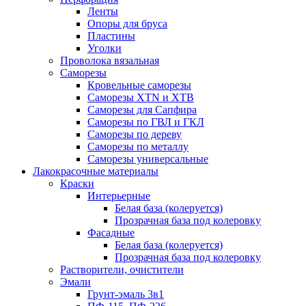
Ленты
Опоры для бруса
Пластины
Уголки
Проволока вязальная
Саморезы
Кровельные саморезы
Саморезы XTN и ХTB
Саморезы для Сапфира
Саморезы по ГВЛ и ГКЛ
Саморезы по дереву
Саморезы по металлу
Саморезы универсальные
Лакокрасочные материалы
Краски
Интерьерные
Белая база (колеруется)
Прозрачная база под колеровку
Фасадные
Белая база (колеруется)
Прозрачная база под колеровку
Растворители, очистители
Эмали
Грунт-эмаль 3в1