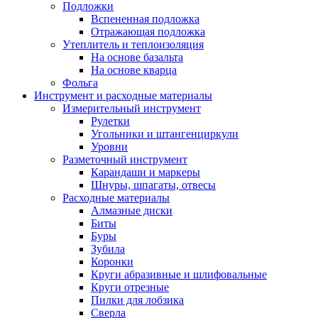
Подложки
Вспененная подложка
Отражающая подложка
Утеплитель и теплоизоляция
На основе базальта
На основе кварца
Фольга
Инструмент и расходные материалы
Измерительный инструмент
Рулетки
Угольники и штангенциркули
Уровни
Разметочный инструмент
Карандаши и маркеры
Шнуры, шпагаты, отвесы
Расходные материалы
Алмазные диски
Биты
Буры
Зубила
Коронки
Круги абразивные и шлифовальные
Круги отрезные
Пилки для лобзика
Сверла