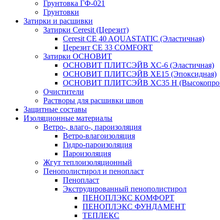
Грунтовка ГФ-021
Грунтовки
Затирки и расшивки
Затирки Ceresit (Церезит)
Ceresit CE 40 AQUASTATIC (Эластичная)
Церезит CE 33 COMFORT
Затирки ОСНОВИТ
ОСНОВИТ ПЛИТСЭЙВ XC-6 (Эластичная)
ОСНОВИТ ПЛИТСЭЙВ XЕ15 (Эпоксидная)
ОСНОВИТ ПЛИТСЭЙВ XС35 Н (Высокопроч
Очистители
Растворы для расшивки швов
Защитные составы
Изоляционные материалы
Ветро-, влаго-, пароизоляция
Ветро-влагоизоляция
Гидро-пароизоляция
Пароизоляция
Жгут теплоизоляционный
Пенополистирол и пенопласт
Пенопласт
Экструдированный пенополистирол
ПЕНОПЛЭКС КОМФОРТ
ПЕНОПЛЭКС ФУНДАМЕНТ
ТЕПЛЕКС