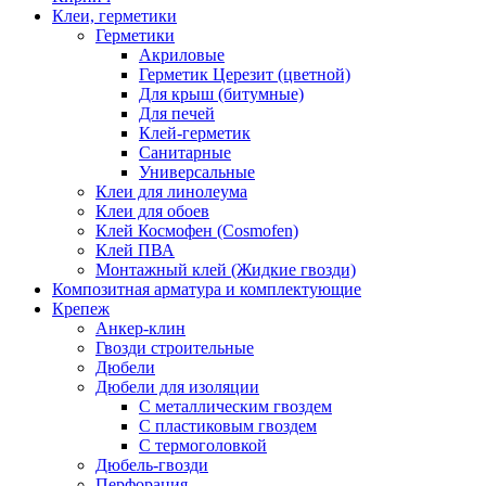
Клеи, герметики
Герметики
Акриловые
Герметик Церезит (цветной)
Для крыш (битумные)
Для печей
Клей-герметик
Санитарные
Универсальные
Клеи для линолеума
Клеи для обоев
Клей Космофен (Cosmofen)
Клей ПВА
Монтажный клей (Жидкие гвозди)
Композитная арматура и комплектующие
Крепеж
Анкер-клин
Гвозди строительные
Дюбели
Дюбели для изоляции
С металлическим гвоздем
С пластиковым гвоздем
С термоголовкой
Дюбель-гвозди
Перфорация