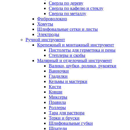
Сверла по дереву
Сверла по кафелю и стеклу
Сверла по металлу
Фиброволокно
Хомуты
Шлифовальные сетки и листы
Электроды
Ручной инструмент
Крепежный и монтажный инструмент
Пистолеты для герметика и пены
Степлеры и скобы
Малярный и отделочный инструмент
Валики, шубки, ролики, рукоятки
Ванночки
Гладилки
Кельмы и мастерки
Кисти
Ковши
Миксеры
Правила
Роллеры
Тара для раствора
Терки и бруски
Шлифовальные губки
Шпатели