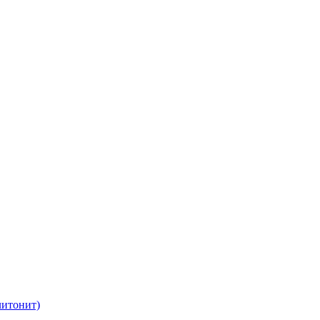
итонит)