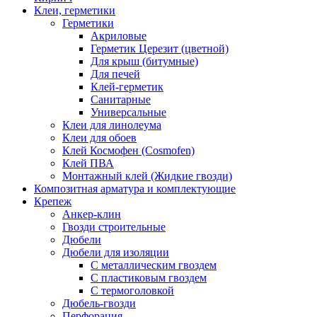
Клеи, герметики
Герметики
Акриловые
Герметик Церезит (цветной)
Для крыш (битумные)
Для печей
Клей-герметик
Санитарные
Универсальные
Клеи для линолеума
Клеи для обоев
Клей Космофен (Cosmofen)
Клей ПВА
Монтажный клей (Жидкие гвозди)
Композитная арматура и комплектующие
Крепеж
Анкер-клин
Гвозди строительные
Дюбели
Дюбели для изоляции
С металлическим гвоздем
С пластиковым гвоздем
С термоголовкой
Дюбель-гвозди
Перфорация