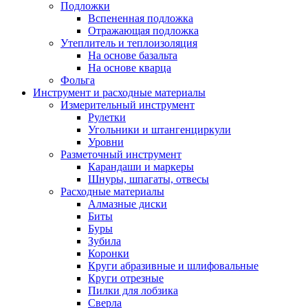
Подложки
Вспененная подложка
Отражающая подложка
Утеплитель и теплоизоляция
На основе базальта
На основе кварца
Фольга
Инструмент и расходные материалы
Измерительный инструмент
Рулетки
Угольники и штангенциркули
Уровни
Разметочный инструмент
Карандаши и маркеры
Шнуры, шпагаты, отвесы
Расходные материалы
Алмазные диски
Биты
Буры
Зубила
Коронки
Круги абразивные и шлифовальные
Круги отрезные
Пилки для лобзика
Сверла