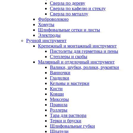
Сверла по дереву
Сверла по кафелю и стеклу
Сверла по металлу
Фиброволокно
Хомуты
Шлифовальные сетки и листы
Электроды
Ручной инструмент
Крепежный и монтажный инструмент
Пистолеты для герметика и пены
Степлеры и скобы
Малярный и отделочный инструмент
Валики, шубки, ролики, рукоятки
Ванночки
Гладилки
Кельмы и мастерки
Кисти
Ковши
Миксеры
Правила
Роллеры
Тара для раствора
Терки и бруски
Шлифовальные губки
Шпатели