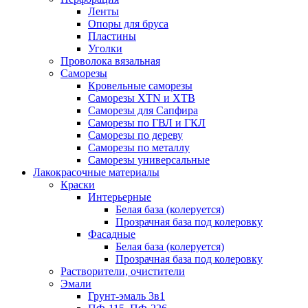
Ленты
Опоры для бруса
Пластины
Уголки
Проволока вязальная
Саморезы
Кровельные саморезы
Саморезы XTN и ХTB
Саморезы для Сапфира
Саморезы по ГВЛ и ГКЛ
Саморезы по дереву
Саморезы по металлу
Саморезы универсальные
Лакокрасочные материалы
Краски
Интерьерные
Белая база (колеруется)
Прозрачная база под колеровку
Фасадные
Белая база (колеруется)
Прозрачная база под колеровку
Растворители, очистители
Эмали
Грунт-эмаль 3в1