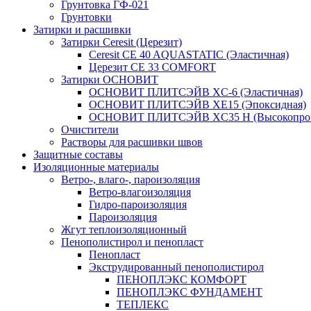
Грунтовка ГФ-021
Грунтовки
Затирки и расшивки
Затирки Ceresit (Церезит)
Ceresit CE 40 AQUASTATIC (Эластичная)
Церезит CE 33 COMFORT
Затирки ОСНОВИТ
ОСНОВИТ ПЛИТСЭЙВ XC-6 (Эластичная)
ОСНОВИТ ПЛИТСЭЙВ XЕ15 (Эпоксидная)
ОСНОВИТ ПЛИТСЭЙВ XС35 Н (Высокопроч
Очистители
Растворы для расшивки швов
Защитные составы
Изоляционные материалы
Ветро-, влаго-, пароизоляция
Ветро-влагоизоляция
Гидро-пароизоляция
Пароизоляция
Жгут теплоизоляционный
Пенополистирол и пенопласт
Пенопласт
Экструдированный пенополистирол
ПЕНОПЛЭКС КОМФОРТ
ПЕНОПЛЭКС ФУНДАМЕНТ
ТЕПЛЕКС