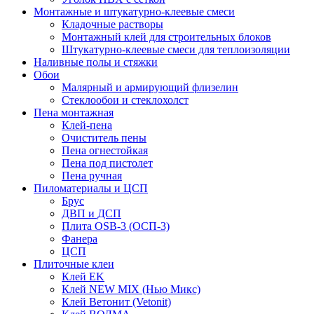
Монтажные и штукатурно-клеевые смеси
Кладочные растворы
Монтажный клей для строительных блоков
Штукатурно-клеевые смеси для теплоизоляции
Наливные полы и стяжки
Обои
Малярный и армирующий флизелин
Стеклообои и стеклохолст
Пена монтажная
Клей-пена
Очиститель пены
Пена огнестойкая
Пена под пистолет
Пена ручная
Пиломатериалы и ЦСП
Брус
ДВП и ДСП
Плита OSB-3 (ОСП-3)
Фанера
ЦСП
Плиточные клеи
Клей EK
Клей NEW MIX (Нью Микс)
Клей Ветонит (Vetonit)