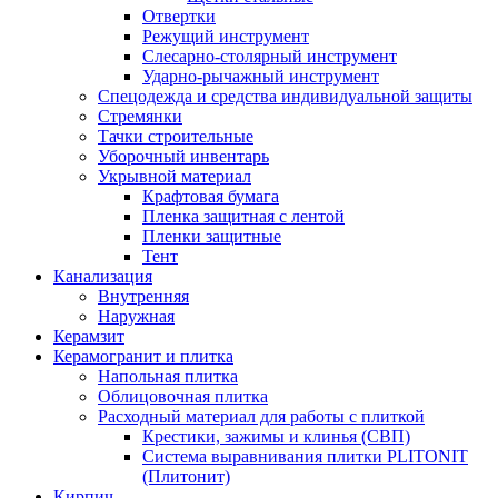
Отвертки
Режущий инструмент
Слесарно-столярный инструмент
Ударно-рычажный инструмент
Спецодежда и средства индивидуальной защиты
Стремянки
Тачки строительные
Уборочный инвентарь
Укрывной материал
Крафтовая бумага
Пленка защитная с лентой
Пленки защитные
Тент
Канализация
Внутренняя
Наружная
Керамзит
Керамогранит и плитка
Напольная плитка
Облицовочная плитка
Расходный материал для работы с плиткой
Крестики, зажимы и клинья (СВП)
Система выравнивания плитки PLITONIT
(Плитонит)
Кирпич