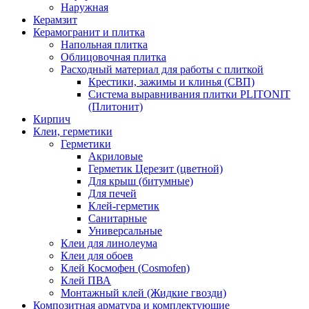
Наружная
Керамзит
Керамогранит и плитка
Напольная плитка
Облицовочная плитка
Расходный материал для работы с плиткой
Крестики, зажимы и клинья (СВП)
Система выравнивания плитки PLITONIT
(Плитонит)
Кирпич
Клеи, герметики
Герметики
Акриловые
Герметик Церезит (цветной)
Для крыш (битумные)
Для печей
Клей-герметик
Санитарные
Универсальные
Клеи для линолеума
Клеи для обоев
Клей Космофен (Cosmofen)
Клей ПВА
Монтажный клей (Жидкие гвозди)
Композитная арматура и комплектующие