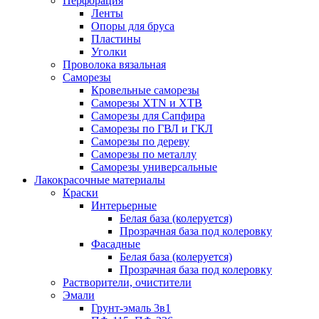
Перфорация
Ленты
Опоры для бруса
Пластины
Уголки
Проволока вязальная
Саморезы
Кровельные саморезы
Саморезы XTN и ХTB
Саморезы для Сапфира
Саморезы по ГВЛ и ГКЛ
Саморезы по дереву
Саморезы по металлу
Саморезы универсальные
Лакокрасочные материалы
Краски
Интерьерные
Белая база (колеруется)
Прозрачная база под колеровку
Фасадные
Белая база (колеруется)
Прозрачная база под колеровку
Растворители, очистители
Эмали
Грунт-эмаль 3в1