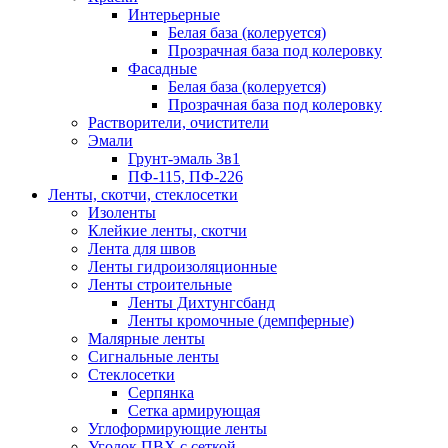
Интерьерные
Белая база (колеруется)
Прозрачная база под колеровку
Фасадные
Белая база (колеруется)
Прозрачная база под колеровку
Растворители, очистители
Эмали
Грунт-эмаль 3в1
ПФ-115, ПФ-226
Ленты, скотчи, стеклосетки
Изоленты
Клейкие ленты, скотчи
Лента для швов
Ленты гидроизоляционные
Ленты строительные
Ленты Дихтунгсбанд
Ленты кромочные (демпферные)
Малярные ленты
Сигнальные ленты
Стеклосетки
Серпянка
Сетка армирующая
Углоформирующие ленты
Уголок ПВХ с сеткой