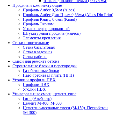
Шоколадно-коричневый (75х75 мм)
Профиль и комплектующие
Профиль Албес 0,5мм (Albes)
Профиль Албес Дин Прим 0,55мм (Albes Din Prim)
Профиль Кнауф 0,6мм (Knauf)
Профиль Эконом
Уголок перфорированный
Штукатурный профиль (маячок)
Элементы крепления
Сетки строительные
Сетка базальтовая
Сетка кладочная
Сетка рабица
Смеси для ремонта бетона
Строительные блоки и перегородки
Газобетонные блоки
Пазо-гребневая плита (ПГП)
Уголки и профили ПВХ
Профили ПВХ
Уголки ПВХ
Универсальные смеси, цемент, гипс
Гипс (Алебастр)
Цемент М-400, М-500
Цементно-песчаные смеси (М-150), Пескобетон
(М-300)