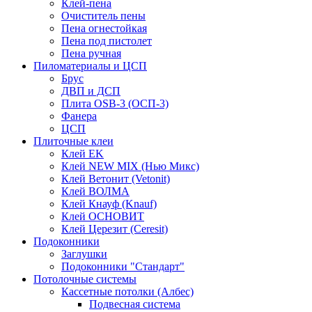
Клей-пена
Очиститель пены
Пена огнестойкая
Пена под пистолет
Пена ручная
Пиломатериалы и ЦСП
Брус
ДВП и ДСП
Плита OSB-3 (ОСП-3)
Фанера
ЦСП
Плиточные клеи
Клей EK
Клей NEW MIX (Нью Микс)
Клей Ветонит (Vetonit)
Клей ВОЛМА
Клей Кнауф (Knauf)
Клей ОСНОВИТ
Клей Церезит (Ceresit)
Подоконники
Заглушки
Подоконники "Стандарт"
Потолочные системы
Кассетные потолки (Албес)
Подвесная система