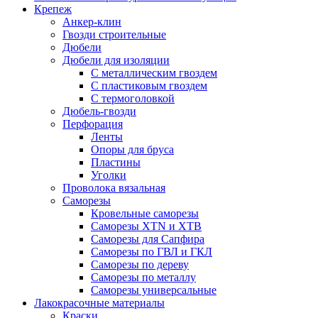
Крепеж
Анкер-клин
Гвозди строительные
Дюбели
Дюбели для изоляции
С металлическим гвоздем
С пластиковым гвоздем
С термоголовкой
Дюбель-гвозди
Перфорация
Ленты
Опоры для бруса
Пластины
Уголки
Проволока вязальная
Саморезы
Кровельные саморезы
Саморезы XTN и ХTB
Саморезы для Сапфира
Саморезы по ГВЛ и ГКЛ
Саморезы по дереву
Саморезы по металлу
Саморезы универсальные
Лакокрасочные материалы
Краски