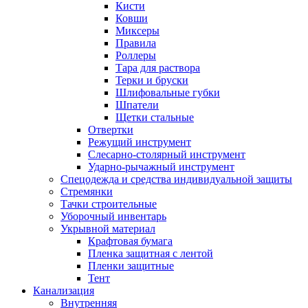
Кисти
Ковши
Миксеры
Правила
Роллеры
Тара для раствора
Терки и бруски
Шлифовальные губки
Шпатели
Щетки стальные
Отвертки
Режущий инструмент
Слесарно-столярный инструмент
Ударно-рычажный инструмент
Спецодежда и средства индивидуальной защиты
Стремянки
Тачки строительные
Уборочный инвентарь
Укрывной материал
Крафтовая бумага
Пленка защитная с лентой
Пленки защитные
Тент
Канализация
Внутренняя