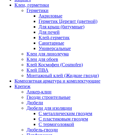
Клеи, герметики
Герметики
Акриловые
Герметик Церезит (цветной)
Для крыш (битумные)
Для печей
Клей-герметик
Санитарные
Универсальные
Клеи для линолеума
Клеи для обоев
Клей Космофен (Cosmofen)
Клей ПВА
Монтажный клей (Жидкие гвозди)
Композитная арматура и комплектующие
Крепеж
Анкер-клин
Гвозди строительные
Дюбели
Дюбели для изоляции
С металлическим гвоздем
С пластиковым гвоздем
С термоголовкой
Дюбель-гвозди