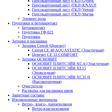
Гипсокартонный лист (ГКЛ) Gyproc
Гипсокартонный лист (ГКЛ) KNAUF
Гипсокартонный лист (ГКЛ) Vetonit
Гипсокартонный лист (ГКЛ) Магма
Элемент пола
Грунтовки и бетонконтакт
Бетонконтакт
Грунтовка ГФ-021
Грунтовки
Затирки и расшивки
Затирки Ceresit (Церезит)
Ceresit CE 40 AQUASTATIC (Эластичная)
Церезит CE 33 COMFORT
Затирки ОСНОВИТ
ОСНОВИТ ПЛИТСЭЙВ XC-6 (Эластичная)
ОСНОВИТ ПЛИТСЭЙВ XЕ15
(Эпоксидная)
ОСНОВИТ ПЛИТСЭЙВ XС35 Н
(Высокопрочная)
Очистители
Растворы для расшивки швов
Защитные составы
Изоляционные материалы
Ветро-, влаго-, пароизоляция
Ветро-влагоизоляция