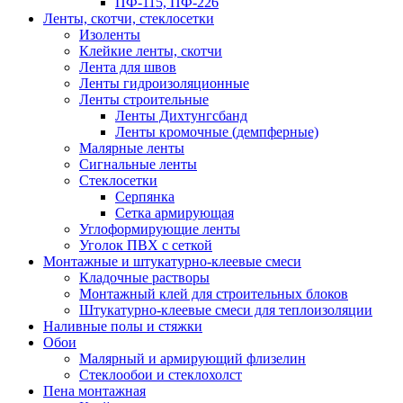
ПФ-115, ПФ-226
Ленты, скотчи, стеклосетки
Изоленты
Клейкие ленты, скотчи
Лента для швов
Ленты гидроизоляционные
Ленты строительные
Ленты Дихтунгсбанд
Ленты кромочные (демпферные)
Малярные ленты
Сигнальные ленты
Стеклосетки
Серпянка
Сетка армирующая
Углоформирующие ленты
Уголок ПВХ с сеткой
Монтажные и штукатурно-клеевые смеси
Кладочные растворы
Монтажный клей для строительных блоков
Штукатурно-клеевые смеси для теплоизоляции
Наливные полы и стяжки
Обои
Малярный и армирующий флизелин
Стеклообои и стеклохолст
Пена монтажная