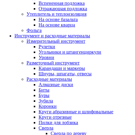
Вспененная подложка
Отражающая подложка
Утеплитель и теплоизоляция
На основе базальта
На основе кварца
Фольга
Инструмент и расходные материалы
Измерительный инструмент
Рулетки
Угольники и штангенциркули
Уровни
Разметочный инструмент
Карандаши и маркеры
Шнуры, шпагаты, отвесы
Расходные материалы
Алмазные диски
Биты
Буры
Зубила
Коронки
Круги абразивные и шлифовальные
Круги отрезные
Пилки для лобзика
Сверла
Сверла по дереву