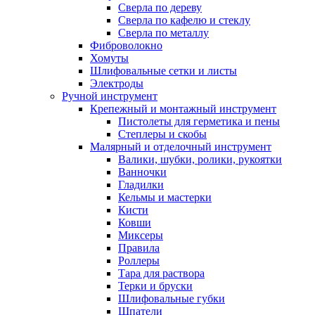
Сверла по дереву
Сверла по кафелю и стеклу
Сверла по металлу
Фиброволокно
Хомуты
Шлифовальные сетки и листы
Электроды
Ручной инструмент
Крепежный и монтажный инструмент
Пистолеты для герметика и пены
Степлеры и скобы
Малярный и отделочный инструмент
Валики, шубки, ролики, рукоятки
Ванночки
Гладилки
Кельмы и мастерки
Кисти
Ковши
Миксеры
Правила
Роллеры
Тара для раствора
Терки и бруски
Шлифовальные губки
Шпатели