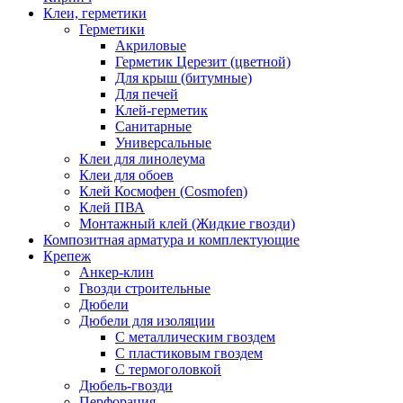
Клеи, герметики
Герметики
Акриловые
Герметик Церезит (цветной)
Для крыш (битумные)
Для печей
Клей-герметик
Санитарные
Универсальные
Клеи для линолеума
Клеи для обоев
Клей Космофен (Cosmofen)
Клей ПВА
Монтажный клей (Жидкие гвозди)
Композитная арматура и комплектующие
Крепеж
Анкер-клин
Гвозди строительные
Дюбели
Дюбели для изоляции
С металлическим гвоздем
С пластиковым гвоздем
С термоголовкой
Дюбель-гвозди
Перфорация