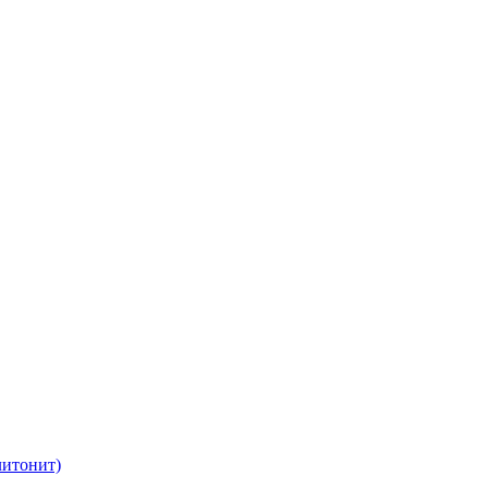
итонит)