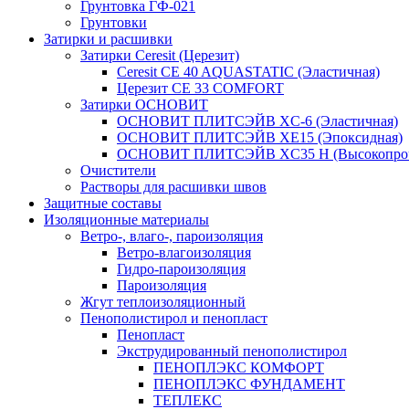
Грунтовка ГФ-021
Грунтовки
Затирки и расшивки
Затирки Ceresit (Церезит)
Ceresit CE 40 AQUASTATIC (Эластичная)
Церезит CE 33 COMFORT
Затирки ОСНОВИТ
ОСНОВИТ ПЛИТСЭЙВ XC-6 (Эластичная)
ОСНОВИТ ПЛИТСЭЙВ XЕ15 (Эпоксидная)
ОСНОВИТ ПЛИТСЭЙВ XС35 Н (Высокопроч
Очистители
Растворы для расшивки швов
Защитные составы
Изоляционные материалы
Ветро-, влаго-, пароизоляция
Ветро-влагоизоляция
Гидро-пароизоляция
Пароизоляция
Жгут теплоизоляционный
Пенополистирол и пенопласт
Пенопласт
Экструдированный пенополистирол
ПЕНОПЛЭКС КОМФОРТ
ПЕНОПЛЭКС ФУНДАМЕНТ
ТЕПЛЕКС