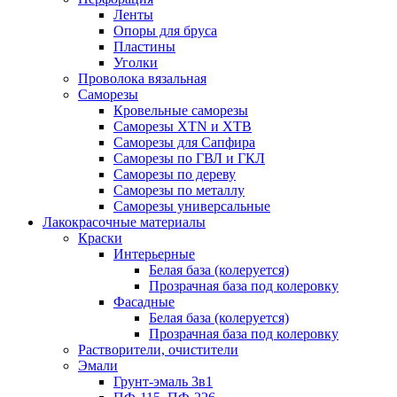
Ленты
Опоры для бруса
Пластины
Уголки
Проволока вязальная
Саморезы
Кровельные саморезы
Саморезы XTN и ХTB
Саморезы для Сапфира
Саморезы по ГВЛ и ГКЛ
Саморезы по дереву
Саморезы по металлу
Саморезы универсальные
Лакокрасочные материалы
Краски
Интерьерные
Белая база (колеруется)
Прозрачная база под колеровку
Фасадные
Белая база (колеруется)
Прозрачная база под колеровку
Растворители, очистители
Эмали
Грунт-эмаль 3в1