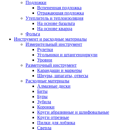
Подложки
Вспененная подложка
Отражающая подложка
Утеплитель и теплоизоляция
На основе базальта
На основе кварца
Фольга
Инструмент и расходные материалы
Измерительный инструмент
Рулетки
Угольники и штангенциркули
Уровни
Разметочный инструмент
Карандаши и маркеры
Шнуры, шпагаты, отвесы
Расходные материалы
Алмазные диски
Биты
Буры
Зубила
Коронки
Круги абразивные и шлифовальные
Круги отрезные
Пилки для лобзика
Сверла