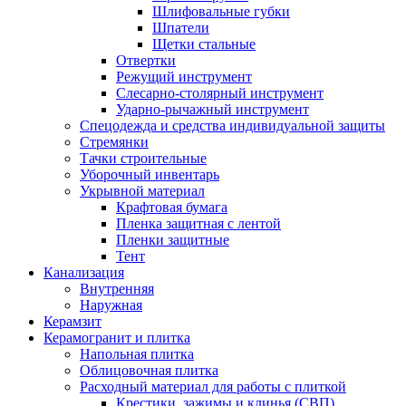
Шлифовальные губки
Шпатели
Щетки стальные
Отвертки
Режущий инструмент
Слесарно-столярный инструмент
Ударно-рычажный инструмент
Спецодежда и средства индивидуальной защиты
Стремянки
Тачки строительные
Уборочный инвентарь
Укрывной материал
Крафтовая бумага
Пленка защитная с лентой
Пленки защитные
Тент
Канализация
Внутренняя
Наружная
Керамзит
Керамогранит и плитка
Напольная плитка
Облицовочная плитка
Расходный материал для работы с плиткой
Крестики, зажимы и клинья (СВП)