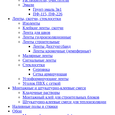
Растворители, очистители
Эмали
Грунт-эмаль 3в1
ПФ-115, ПФ-226
Ленты, скотчи, стеклосетки
Изоленты
Клейкие ленты, скотчи
Лента для швов
Ленты гидроизоляционные
Ленты строительные
Ленты Дихтунгсбанд
Ленты кромочные (демпферные)
Малярные ленты
Сигнальные ленты
Стеклосетки
Серпянка
Сетка армирующая
Углоформирующие ленты
Уголок ПВХ с сеткой
Монтажные и штукатурно-клеевые смеси
Кладочные растворы
Монтажный клей для строительных блоков
Штукатурно-клеевые смеси для теплоизоляции
Наливные полы и стяжки
Обои