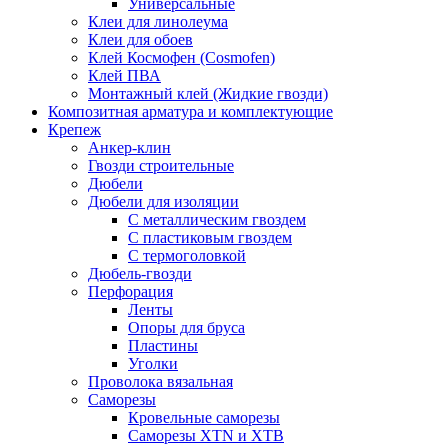
Универсальные
Клеи для линолеума
Клеи для обоев
Клей Космофен (Cosmofen)
Клей ПВА
Монтажный клей (Жидкие гвозди)
Композитная арматура и комплектующие
Крепеж
Анкер-клин
Гвозди строительные
Дюбели
Дюбели для изоляции
С металлическим гвоздем
С пластиковым гвоздем
С термоголовкой
Дюбель-гвозди
Перфорация
Ленты
Опоры для бруса
Пластины
Уголки
Проволока вязальная
Саморезы
Кровельные саморезы
Саморезы XTN и ХTB