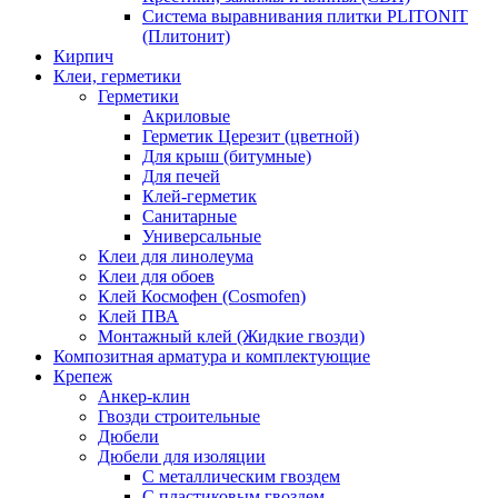
Система выравнивания плитки PLITONIT
(Плитонит)
Кирпич
Клеи, герметики
Герметики
Акриловые
Герметик Церезит (цветной)
Для крыш (битумные)
Для печей
Клей-герметик
Санитарные
Универсальные
Клеи для линолеума
Клеи для обоев
Клей Космофен (Cosmofen)
Клей ПВА
Монтажный клей (Жидкие гвозди)
Композитная арматура и комплектующие
Крепеж
Анкер-клин
Гвозди строительные
Дюбели
Дюбели для изоляции
С металлическим гвоздем
С пластиковым гвоздем