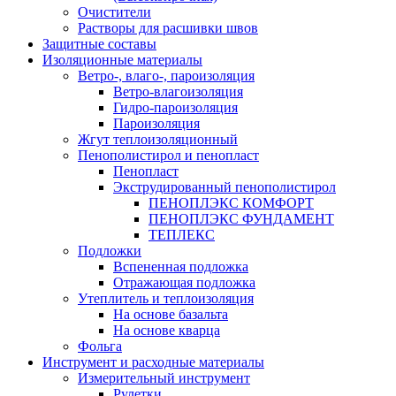
Очистители
Растворы для расшивки швов
Защитные составы
Изоляционные материалы
Ветро-, влаго-, пароизоляция
Ветро-влагоизоляция
Гидро-пароизоляция
Пароизоляция
Жгут теплоизоляционный
Пенополистирол и пенопласт
Пенопласт
Экструдированный пенополистирол
ПЕНОПЛЭКС КОМФОРТ
ПЕНОПЛЭКС ФУНДАМЕНТ
ТЕПЛЕКС
Подложки
Вспененная подложка
Отражающая подложка
Утеплитель и теплоизоляция
На основе базальта
На основе кварца
Фольга
Инструмент и расходные материалы
Измерительный инструмент
Рулетки