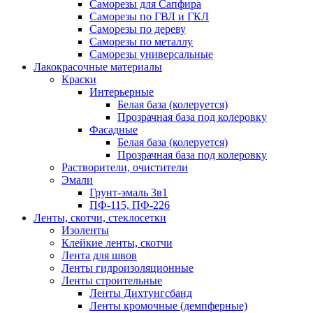
Саморезы для Сапфира
Саморезы по ГВЛ и ГКЛ
Саморезы по дереву
Саморезы по металлу
Саморезы универсальные
Лакокрасочные материалы
Краски
Интерьерные
Белая база (колеруется)
Прозрачная база под колеровку
Фасадные
Белая база (колеруется)
Прозрачная база под колеровку
Растворители, очистители
Эмали
Грунт-эмаль 3в1
ПФ-115, ПФ-226
Ленты, скотчи, стеклосетки
Изоленты
Клейкие ленты, скотчи
Лента для швов
Ленты гидроизоляционные
Ленты строительные
Ленты Дихтунгсбанд
Ленты кромочные (демпферные)