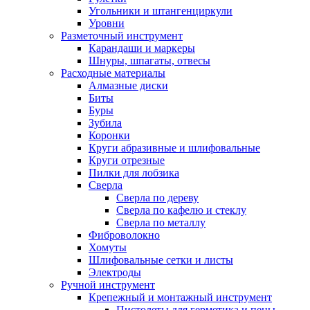
Угольники и штангенциркули
Уровни
Разметочный инструмент
Карандаши и маркеры
Шнуры, шпагаты, отвесы
Расходные материалы
Алмазные диски
Биты
Буры
Зубила
Коронки
Круги абразивные и шлифовальные
Круги отрезные
Пилки для лобзика
Сверла
Сверла по дереву
Сверла по кафелю и стеклу
Сверла по металлу
Фиброволокно
Хомуты
Шлифовальные сетки и листы
Электроды
Ручной инструмент
Крепежный и монтажный инструмент
Пистолеты для герметика и пены