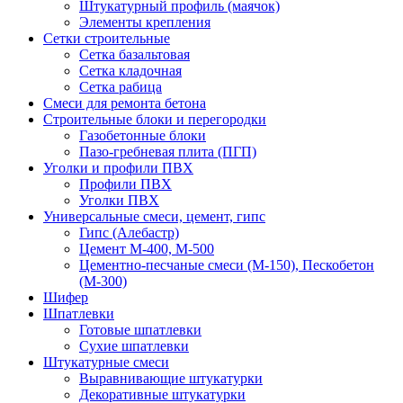
Штукатурный профиль (маячок)
Элементы крепления
Сетки строительные
Сетка базальтовая
Сетка кладочная
Сетка рабица
Смеси для ремонта бетона
Строительные блоки и перегородки
Газобетонные блоки
Пазо-гребневая плита (ПГП)
Уголки и профили ПВХ
Профили ПВХ
Уголки ПВХ
Универсальные смеси, цемент, гипс
Гипс (Алебастр)
Цемент М-400, М-500
Цементно-песчаные смеси (М-150), Пескобетон
(М-300)
Шифер
Шпатлевки
Готовые шпатлевки
Сухие шпатлевки
Штукатурные смеси
Выравнивающие штукатурки
Декоративные штукатурки