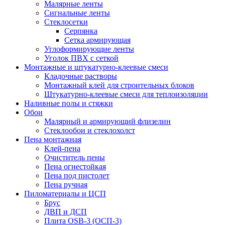
Малярные ленты
Сигнальные ленты
Стеклосетки
Серпянка
Сетка армирующая
Углоформирующие ленты
Уголок ПВХ с сеткой
Монтажные и штукатурно-клеевые смеси
Кладочные растворы
Монтажный клей для строительных блоков
Штукатурно-клеевые смеси для теплоизоляции
Наливные полы и стяжки
Обои
Малярный и армирующий флизелин
Стеклообои и стеклохолст
Пена монтажная
Клей-пена
Очиститель пены
Пена огнестойкая
Пена под пистолет
Пена ручная
Пиломатериалы и ЦСП
Брус
ДВП и ДСП
Плита OSB-3 (ОСП-3)