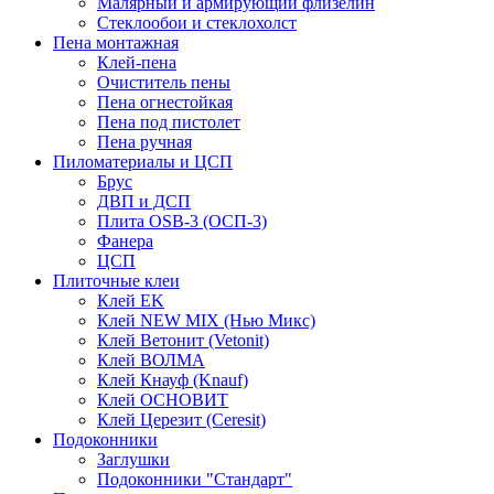
Малярный и армирующий флизелин
Стеклообои и стеклохолст
Пена монтажная
Клей-пена
Очиститель пены
Пена огнестойкая
Пена под пистолет
Пена ручная
Пиломатериалы и ЦСП
Брус
ДВП и ДСП
Плита OSB-3 (ОСП-3)
Фанера
ЦСП
Плиточные клеи
Клей EK
Клей NEW MIX (Нью Микс)
Клей Ветонит (Vetonit)
Клей ВОЛМА
Клей Кнауф (Knauf)
Клей ОСНОВИТ
Клей Церезит (Ceresit)
Подоконники
Заглушки
Подоконники "Стандарт"