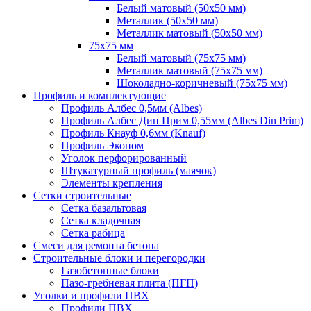
Белый матовый (50х50 мм)
Металлик (50х50 мм)
Металлик матовый (50х50 мм)
75х75 мм
Белый матовый (75х75 мм)
Металлик матовый (75х75 мм)
Шоколадно-коричневый (75х75 мм)
Профиль и комплектующие
Профиль Албес 0,5мм (Albes)
Профиль Албес Дин Прим 0,55мм (Albes Din Prim)
Профиль Кнауф 0,6мм (Knauf)
Профиль Эконом
Уголок перфорированный
Штукатурный профиль (маячок)
Элементы крепления
Сетки строительные
Сетка базальтовая
Сетка кладочная
Сетка рабица
Смеси для ремонта бетона
Строительные блоки и перегородки
Газобетонные блоки
Пазо-гребневая плита (ПГП)
Уголки и профили ПВХ
Профили ПВХ