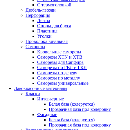
С термоголовкой
Дюбель-гвозди
Перфорация
Ленты
Опоры для бруса
Пластины
Уголки
Проволока вязальная
Саморезы
Кровельные саморезы
Саморезы XTN и ХTB
Саморезы для Сапфира
Саморезы по ГВЛ и ГКЛ
Саморезы по дереву
Саморезы по металлу
Саморезы универсальные
Лакокрасочные материалы
Краски
Интерьерные
Белая база (колеруется)
Прозрачная база под колеровку
Фасадные
Белая база (колеруется)
Прозрачная база под колеровку