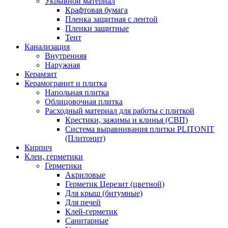
Укрывной материал
Крафтовая бумага
Пленка защитная с лентой
Пленки защитные
Тент
Канализация
Внутренняя
Наружная
Керамзит
Керамогранит и плитка
Напольная плитка
Облицовочная плитка
Расходный материал для работы с плиткой
Крестики, зажимы и клинья (СВП)
Система выравнивания плитки PLITONIT
(Плитонит)
Кирпич
Клеи, герметики
Герметики
Акриловые
Герметик Церезит (цветной)
Для крыш (битумные)
Для печей
Клей-герметик
Санитарные