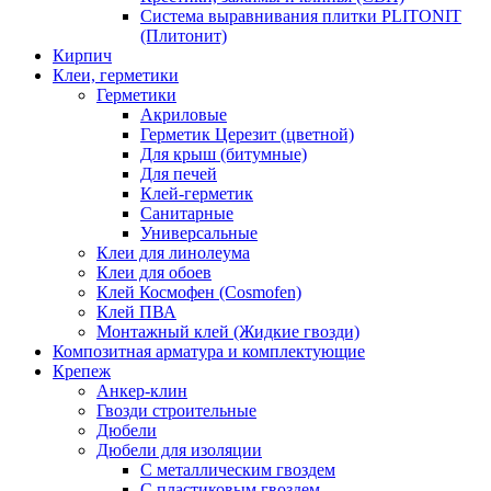
Система выравнивания плитки PLITONIT
(Плитонит)
Кирпич
Клеи, герметики
Герметики
Акриловые
Герметик Церезит (цветной)
Для крыш (битумные)
Для печей
Клей-герметик
Санитарные
Универсальные
Клеи для линолеума
Клеи для обоев
Клей Космофен (Cosmofen)
Клей ПВА
Монтажный клей (Жидкие гвозди)
Композитная арматура и комплектующие
Крепеж
Анкер-клин
Гвозди строительные
Дюбели
Дюбели для изоляции
С металлическим гвоздем
С пластиковым гвоздем