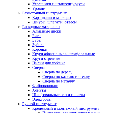
Угольники и штангенциркули
Уровни
Разметочный инструмент
Карандаши и маркеры
Шнуры, шпагаты, отвесы
Расходные материалы
Алмазные диски
Биты
Буры
Зубила
Коронки
Круги абразивные и шлифовальные
Круги отрезные
Пилки для лобзика
Сверла
Сверла по дереву
Сверла по кафелю и стеклу
Сверла по металлу
Фиброволокно
Хомуты
Шлифовальные сетки и листы
Электроды
Ручной инструмент
Крепежный и монтажный инструмент
Пистолеты для герметика и пены