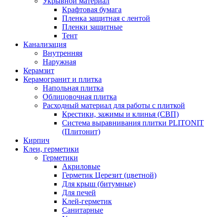
Укрывной материал
Крафтовая бумага
Пленка защитная с лентой
Пленки защитные
Тент
Канализация
Внутренняя
Наружная
Керамзит
Керамогранит и плитка
Напольная плитка
Облицовочная плитка
Расходный материал для работы с плиткой
Крестики, зажимы и клинья (СВП)
Система выравнивания плитки PLITONIT
(Плитонит)
Кирпич
Клеи, герметики
Герметики
Акриловые
Герметик Церезит (цветной)
Для крыш (битумные)
Для печей
Клей-герметик
Санитарные