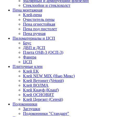
Малярный и армирующий флизелин
Стеклообои и стеклохолст
Пена монтажная
Клей-пена
Очиститель пены
Пена огнестойкая
Пена под пистолет
Пена ручная
Пиломатериалы и ЦСП
Брус
ДВП и ДСП
Плита OSB-3 (ОСП-3)
Фанера
ЦСП
Плиточные клеи
Клей EK
Клей NEW MIX (Нью Микс)
Клей Ветонит (Vetonit)
Клей ВОЛМА
Клей Кнауф (Knauf)
Клей ОСНОВИТ
Клей Церезит (Ceresit)
Подоконники
Заглушки
Подоконники "Стандарт"