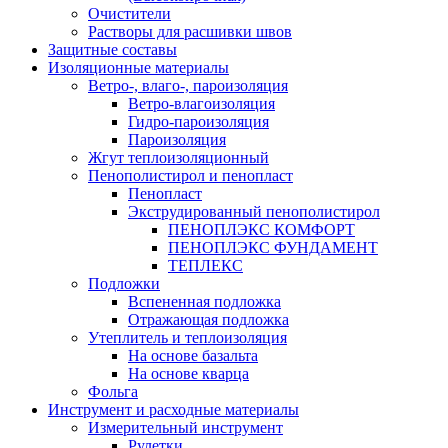
Очистители
Растворы для расшивки швов
Защитные составы
Изоляционные материалы
Ветро-, влаго-, пароизоляция
Ветро-влагоизоляция
Гидро-пароизоляция
Пароизоляция
Жгут теплоизоляционный
Пенополистирол и пенопласт
Пенопласт
Экструдированный пенополистирол
ПЕНОПЛЭКС КОМФОРТ
ПЕНОПЛЭКС ФУНДАМЕНТ
ТЕПЛЕКС
Подложки
Вспененная подложка
Отражающая подложка
Утеплитель и теплоизоляция
На основе базальта
На основе кварца
Фольга
Инструмент и расходные материалы
Измерительный инструмент
Рулетки