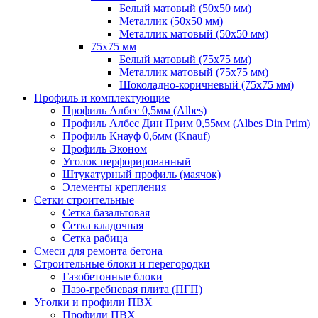
Белый матовый (50х50 мм)
Металлик (50х50 мм)
Металлик матовый (50х50 мм)
75х75 мм
Белый матовый (75х75 мм)
Металлик матовый (75х75 мм)
Шоколадно-коричневый (75х75 мм)
Профиль и комплектующие
Профиль Албес 0,5мм (Albes)
Профиль Албес Дин Прим 0,55мм (Albes Din Prim)
Профиль Кнауф 0,6мм (Knauf)
Профиль Эконом
Уголок перфорированный
Штукатурный профиль (маячок)
Элементы крепления
Сетки строительные
Сетка базальтовая
Сетка кладочная
Сетка рабица
Смеси для ремонта бетона
Строительные блоки и перегородки
Газобетонные блоки
Пазо-гребневая плита (ПГП)
Уголки и профили ПВХ
Профили ПВХ