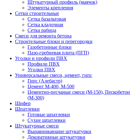
Штукатурный профиль (маячок)
Элементы крепления
Сетки строительные
Сетка базальтовая
Сетка кладочная
Сетка рабица
Смеси для ремонта бетона
Строительные блоки и перегородки
Газобетонные блоки
Пазо-гребневая плита (ПГП)
Уголки и профили ПВХ
Профили ПВХ
Уголки ПВХ
Универсальные смеси, цемент, гипс
Гипс (Алебастр)
Цемент М-400, М-500
Цементно-песчаные смеси (М-150), Пескобетон
(М-300)
Шифер
Шпатлевки
Готовые шпатлевки
Сухие шпатлевки
Штукатурные смеси
Выравнивающие штукатурки
Декоративные штукатурки