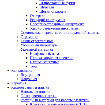
Шлифовальные губки
Шпатели
Щетки стальные
Отвертки
Режущий инструмент
Слесарно-столярный инструмент
Ударно-рычажный инструмент
Спецодежда и средства индивидуальной защиты
Стремянки
Тачки строительные
Уборочный инвентарь
Укрывной материал
Крафтовая бумага
Пленка защитная с лентой
Пленки защитные
Тент
Канализация
Внутренняя
Наружная
Керамзит
Керамогранит и плитка
Напольная плитка
Облицовочная плитка
Расходный материал для работы с плиткой
Крестики, зажимы и клинья (СВП)