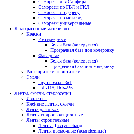
Саморезы для Сапфира
Саморезы по ГВЛ и ГКЛ
Саморезы по дереву
Саморезы по металлу
Саморезы универсальные
Лакокрасочные материалы
Краски
Интерьерные
Белая база (колеруется)
Прозрачная база под колеровку
Фасадные
Белая база (колеруется)
Прозрачная база под колеровку
Растворители, очистители
Эмали
Грунт-эмаль 3в1
ПФ-115, ПФ-226
Ленты, скотчи, стеклосетки
Изоленты
Клейкие ленты, скотчи
Лента для швов
Ленты гидроизоляционные
Ленты строительные
Ленты Дихтунгсбанд
Ленты кромочные (демпферные)