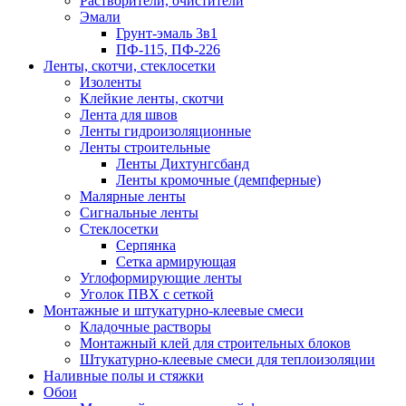
Растворители, очистители
Эмали
Грунт-эмаль 3в1
ПФ-115, ПФ-226
Ленты, скотчи, стеклосетки
Изоленты
Клейкие ленты, скотчи
Лента для швов
Ленты гидроизоляционные
Ленты строительные
Ленты Дихтунгсбанд
Ленты кромочные (демпферные)
Малярные ленты
Сигнальные ленты
Стеклосетки
Серпянка
Сетка армирующая
Углоформирующие ленты
Уголок ПВХ с сеткой
Монтажные и штукатурно-клеевые смеси
Кладочные растворы
Монтажный клей для строительных блоков
Штукатурно-клеевые смеси для теплоизоляции
Наливные полы и стяжки
Обои