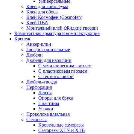
Универсальные
Клеи для линолеума
Клеи для обоев
Клей Космофен (Cosmofen)
Клей ПВА
Монтажный клей (Жидкие гвозди)
Композитная арматура и комплектующие
Крепеж
Анкер-клин
Гвозди строительные
Дюбели
Дюбели для изоляции
С металлическим гвоздем
С пластиковым гвоздем
С термоголовкой
Дюбель-гвозди
Перфорация
Ленты
Опоры для бруса
Пластины
Уголки
Проволока вязальная
Саморезы
Кровельные саморезы
Саморезы XTN и ХTB