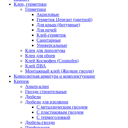
Клеи, герметики
Герметики
Акриловые
Герметик Церезит (цветной)
Для крыш (битумные)
Для печей
Клей-герметик
Санитарные
Универсальные
Клеи для линолеума
Клеи для обоев
Клей Космофен (Cosmofen)
Клей ПВА
Монтажный клей (Жидкие гвозди)
Композитная арматура и комплектующие
Крепеж
Анкер-клин
Гвозди строительные
Дюбели
Дюбели для изоляции
С металлическим гвоздем
С пластиковым гвоздем
С термоголовкой
Дюбель-гвозди
Перфорация