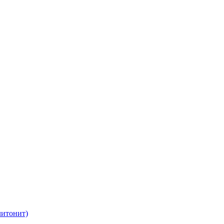
итонит)