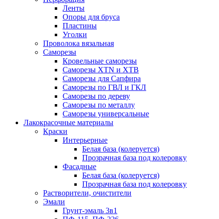
Ленты
Опоры для бруса
Пластины
Уголки
Проволока вязальная
Саморезы
Кровельные саморезы
Саморезы XTN и ХTB
Саморезы для Сапфира
Саморезы по ГВЛ и ГКЛ
Саморезы по дереву
Саморезы по металлу
Саморезы универсальные
Лакокрасочные материалы
Краски
Интерьерные
Белая база (колеруется)
Прозрачная база под колеровку
Фасадные
Белая база (колеруется)
Прозрачная база под колеровку
Растворители, очистители
Эмали
Грунт-эмаль 3в1