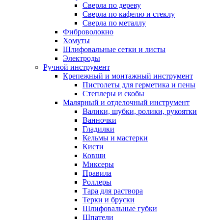
Сверла по дереву
Сверла по кафелю и стеклу
Сверла по металлу
Фиброволокно
Хомуты
Шлифовальные сетки и листы
Электроды
Ручной инструмент
Крепежный и монтажный инструмент
Пистолеты для герметика и пены
Степлеры и скобы
Малярный и отделочный инструмент
Валики, шубки, ролики, рукоятки
Ванночки
Гладилки
Кельмы и мастерки
Кисти
Ковши
Миксеры
Правила
Роллеры
Тара для раствора
Терки и бруски
Шлифовальные губки
Шпатели