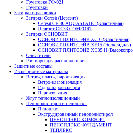
Грунтовка ГФ-021
Грунтовки
Затирки и расшивки
Затирки Ceresit (Церезит)
Ceresit CE 40 AQUASTATIC (Эластичная)
Церезит CE 33 COMFORT
Затирки ОСНОВИТ
ОСНОВИТ ПЛИТСЭЙВ XC-6 (Эластичная)
ОСНОВИТ ПЛИТСЭЙВ XЕ15 (Эпоксидная)
ОСНОВИТ ПЛИТСЭЙВ XС35 Н (Высокопроч
Очистители
Растворы для расшивки швов
Защитные составы
Изоляционные материалы
Ветро-, влаго-, пароизоляция
Ветро-влагоизоляция
Гидро-пароизоляция
Пароизоляция
Жгут теплоизоляционный
Пенополистирол и пенопласт
Пенопласт
Экструдированный пенополистирол
ПЕНОПЛЭКС КОМФОРТ
ПЕНОПЛЭКС ФУНДАМЕНТ
ТЕПЛЕКС