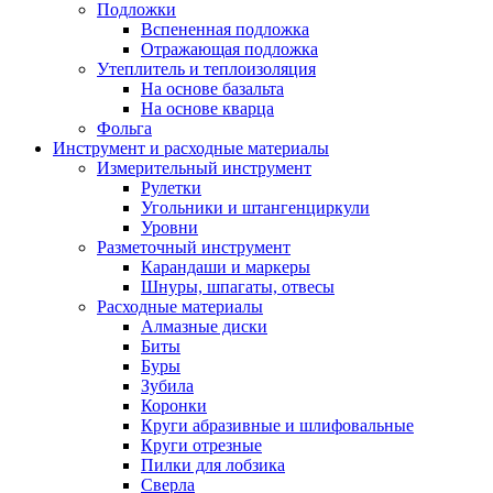
Подложки
Вспененная подложка
Отражающая подложка
Утеплитель и теплоизоляция
На основе базальта
На основе кварца
Фольга
Инструмент и расходные материалы
Измерительный инструмент
Рулетки
Угольники и штангенциркули
Уровни
Разметочный инструмент
Карандаши и маркеры
Шнуры, шпагаты, отвесы
Расходные материалы
Алмазные диски
Биты
Буры
Зубила
Коронки
Круги абразивные и шлифовальные
Круги отрезные
Пилки для лобзика
Сверла