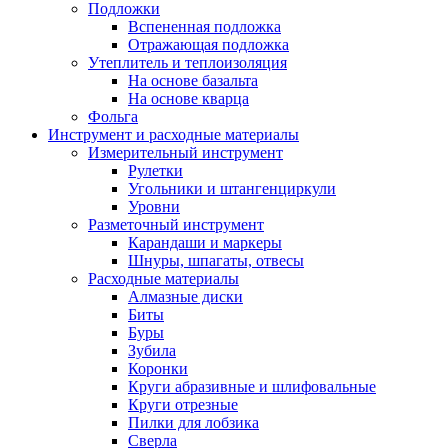
Подложки
Вспененная подложка
Отражающая подложка
Утеплитель и теплоизоляция
На основе базальта
На основе кварца
Фольга
Инструмент и расходные материалы
Измерительный инструмент
Рулетки
Угольники и штангенциркули
Уровни
Разметочный инструмент
Карандаши и маркеры
Шнуры, шпагаты, отвесы
Расходные материалы
Алмазные диски
Биты
Буры
Зубила
Коронки
Круги абразивные и шлифовальные
Круги отрезные
Пилки для лобзика
Сверла