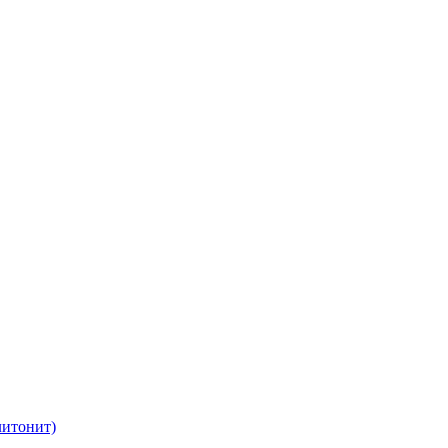
итонит)