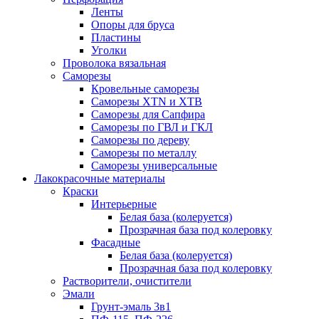
Ленты
Опоры для бруса
Пластины
Уголки
Проволока вязальная
Саморезы
Кровельные саморезы
Саморезы XTN и ХTB
Саморезы для Сапфира
Саморезы по ГВЛ и ГКЛ
Саморезы по дереву
Саморезы по металлу
Саморезы универсальные
Лакокрасочные материалы
Краски
Интерьерные
Белая база (колеруется)
Прозрачная база под колеровку
Фасадные
Белая база (колеруется)
Прозрачная база под колеровку
Растворители, очистители
Эмали
Грунт-эмаль 3в1