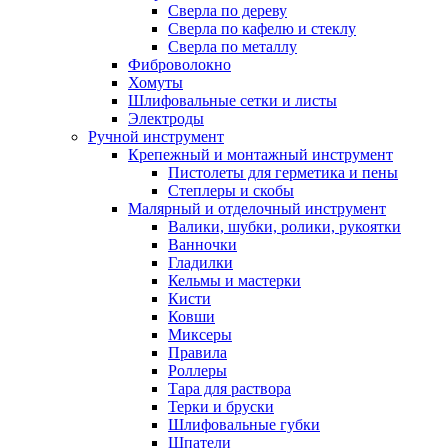
Сверла по дереву
Сверла по кафелю и стеклу
Сверла по металлу
Фиброволокно
Хомуты
Шлифовальные сетки и листы
Электроды
Ручной инструмент
Крепежный и монтажный инструмент
Пистолеты для герметика и пены
Степлеры и скобы
Малярный и отделочный инструмент
Валики, шубки, ролики, рукоятки
Ванночки
Гладилки
Кельмы и мастерки
Кисти
Ковши
Миксеры
Правила
Роллеры
Тара для раствора
Терки и бруски
Шлифовальные губки
Шпатели