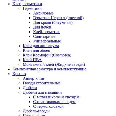
Клеи, герметики
Герметики
Акриловые
Герметик Церезит (цветной)
Для крыш (битумные)
Для печей
Клей-герметик
Санитарные
Универсальные
Клеи для линолеума
Клеи для обоев
Клей Космофен (Cosmofen)
Клей ПВА
Монтажный клей (Жидкие гвозди)
Композитная арматура и комплектующие
Крепеж
Анкер-клин
Гвозди строительные
Дюбели
Дюбели для изоляции
С металлическим гвоздем
С пластиковым гвоздем
С термоголовкой
Дюбель-гвозди
Перфорация