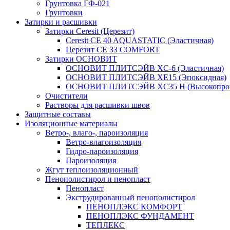
Грунтовка ГФ-021
Грунтовки
Затирки и расшивки
Затирки Ceresit (Церезит)
Ceresit CE 40 AQUASTATIC (Эластичная)
Церезит CE 33 COMFORT
Затирки ОСНОВИТ
ОСНОВИТ ПЛИТСЭЙВ XC-6 (Эластичная)
ОСНОВИТ ПЛИТСЭЙВ XЕ15 (Эпоксидная)
ОСНОВИТ ПЛИТСЭЙВ XС35 Н (Высокопроч
Очистители
Растворы для расшивки швов
Защитные составы
Изоляционные материалы
Ветро-, влаго-, пароизоляция
Ветро-влагоизоляция
Гидро-пароизоляция
Пароизоляция
Жгут теплоизоляционный
Пенополистирол и пенопласт
Пенопласт
Экструдированный пенополистирол
ПЕНОПЛЭКС КОМФОРТ
ПЕНОПЛЭКС ФУНДАМЕНТ
ТЕПЛЕКС