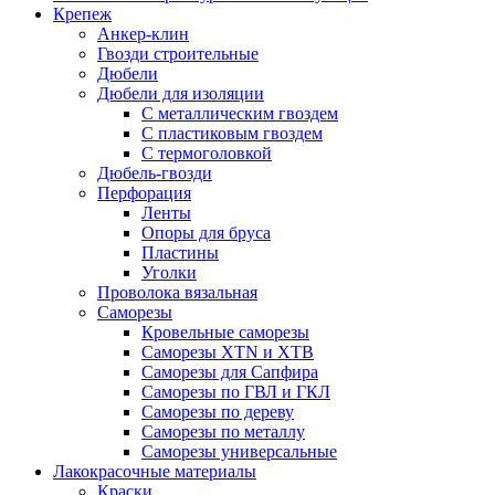
Крепеж
Анкер-клин
Гвозди строительные
Дюбели
Дюбели для изоляции
С металлическим гвоздем
С пластиковым гвоздем
С термоголовкой
Дюбель-гвозди
Перфорация
Ленты
Опоры для бруса
Пластины
Уголки
Проволока вязальная
Саморезы
Кровельные саморезы
Саморезы XTN и ХTB
Саморезы для Сапфира
Саморезы по ГВЛ и ГКЛ
Саморезы по дереву
Саморезы по металлу
Саморезы универсальные
Лакокрасочные материалы
Краски