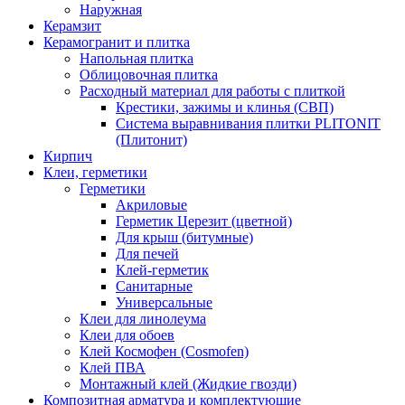
Наружная
Керамзит
Керамогранит и плитка
Напольная плитка
Облицовочная плитка
Расходный материал для работы с плиткой
Крестики, зажимы и клинья (СВП)
Система выравнивания плитки PLITONIT
(Плитонит)
Кирпич
Клеи, герметики
Герметики
Акриловые
Герметик Церезит (цветной)
Для крыш (битумные)
Для печей
Клей-герметик
Санитарные
Универсальные
Клеи для линолеума
Клеи для обоев
Клей Космофен (Cosmofen)
Клей ПВА
Монтажный клей (Жидкие гвозди)
Композитная арматура и комплектующие