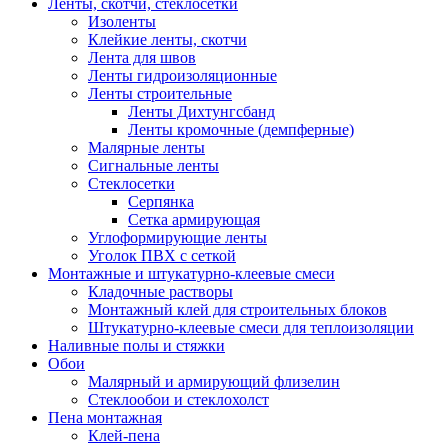
Ленты, скотчи, стеклосетки
Изоленты
Клейкие ленты, скотчи
Лента для швов
Ленты гидроизоляционные
Ленты строительные
Ленты Дихтунгсбанд
Ленты кромочные (демпферные)
Малярные ленты
Сигнальные ленты
Стеклосетки
Серпянка
Сетка армирующая
Углоформирующие ленты
Уголок ПВХ с сеткой
Монтажные и штукатурно-клеевые смеси
Кладочные растворы
Монтажный клей для строительных блоков
Штукатурно-клеевые смеси для теплоизоляции
Наливные полы и стяжки
Обои
Малярный и армирующий флизелин
Стеклообои и стеклохолст
Пена монтажная
Клей-пена