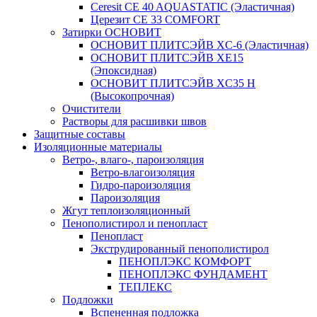
Ceresit CE 40 AQUASTATIC (Эластичная)
Церезит CE 33 COMFORT
Затирки ОСНОВИТ
ОСНОВИТ ПЛИТСЭЙВ XC-6 (Эластичная)
ОСНОВИТ ПЛИТСЭЙВ XЕ15
(Эпоксидная)
ОСНОВИТ ПЛИТСЭЙВ XС35 Н
(Высокопрочная)
Очистители
Растворы для расшивки швов
Защитные составы
Изоляционные материалы
Ветро-, влаго-, пароизоляция
Ветро-влагоизоляция
Гидро-пароизоляция
Пароизоляция
Жгут теплоизоляционный
Пенополистирол и пенопласт
Пенопласт
Экструдированный пенополистирол
ПЕНОПЛЭКС КОМФОРТ
ПЕНОПЛЭКС ФУНДАМЕНТ
ТЕПЛЕКС
Подложки
Вспененная подложка