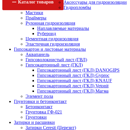
Каталог
товаров
Аксессуары для гидроизоляции
Гидропломбы
Мастики
Праймеры
Рулонная гидроизоляция
Наплавляемые материалы
Рубероид
Цементная гидроизоляция
Эластичная гидроизоляция
Гипсокартон и листовые материалы
Аквапанель
Гипсоволокнистый лист (ГВЛ)
Гипсокартонный лист (ГКЛ)
Гипсокартонный лист (ГКЛ) DANOGIPS
Гипсокартонный лист (ГКЛ) Gyproc
Гипсокартонный лист (ГКЛ) KNAUF
Гипсокартонный лист (ГКЛ) Vetonit
Гипсокартонный лист (ГКЛ) Магма
Элемент пола
Грунтовки и бетонконтакт
Бетонконтакт
Грунтовка ГФ-021
Грунтовки
Затирки и расшивки
Затирки Ceresit (Церезит)