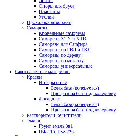
Ленты
Опоры для бруса
Пластины
Уголки
Проволока вязальная
Саморезы
Кровельные саморезы
Саморезы XTN и ХTB
Саморезы для Сапфира
Саморезы по ГВЛ и ГКЛ
Саморезы по дереву
Саморезы по металлу
Саморезы универсальные
Лакокрасочные материалы
Краски
Интерьерные
Белая база (колеруется)
Прозрачная база под колеровку
Фасадные
Белая база (колеруется)
Прозрачная база под колеровку
Растворители, очистители
Эмали
Грунт-эмаль 3в1
ПФ-115, ПФ-226