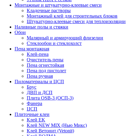
Монтажные и штукатурно-клеевые смеси
Кладочные растворы
Монтажный клей для строительных блоков
Штукатурно-клеевые смеси для теплоизоляции
Наливные полы и стяжки
Обои
Малярный и армирующий флизелин
Стеклообои и стеклохолст
Пена монтажная
Клей-пена
Очиститель пены
Пена огнестойкая
Пена под пистолет
Пена ручная
Пиломатериалы и ЦСП
Брус
ДВП и ДСП
Плита OSB-3 (ОСП-3)
Фанера
ЦСП
Плиточные клеи
Клей EK
Клей NEW MIX (Нью Микс)
Клей Ветонит (Vetonit)