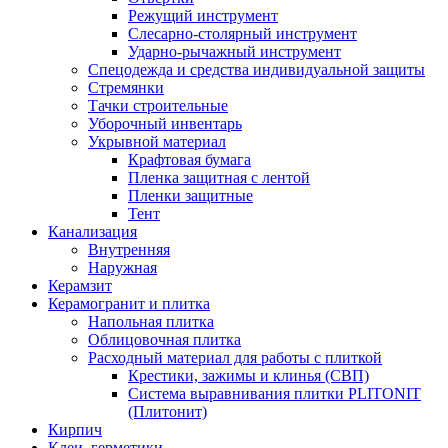
Режущий инструмент
Слесарно-столярный инструмент
Ударно-рычажный инструмент
Спецодежда и средства индивидуальной защиты
Стремянки
Тачки строительные
Уборочный инвентарь
Укрывной материал
Крафтовая бумага
Пленка защитная с лентой
Пленки защитные
Тент
Канализация
Внутренняя
Наружная
Керамзит
Керамогранит и плитка
Напольная плитка
Облицовочная плитка
Расходный материал для работы с плиткой
Крестики, зажимы и клинья (СВП)
Система выравнивания плитки PLITONIT
(Плитонит)
Кирпич
Клеи, герметики