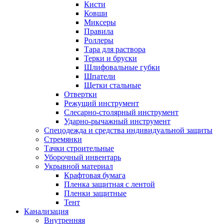
Кисти
Ковши
Миксеры
Правила
Роллеры
Тара для раствора
Терки и бруски
Шлифовальные губки
Шпатели
Щетки стальные
Отвертки
Режущий инструмент
Слесарно-столярный инструмент
Ударно-рычажный инструмент
Спецодежда и средства индивидуальной защиты
Стремянки
Тачки строительные
Уборочный инвентарь
Укрывной материал
Крафтовая бумага
Пленка защитная с лентой
Пленки защитные
Тент
Канализация
Внутренняя