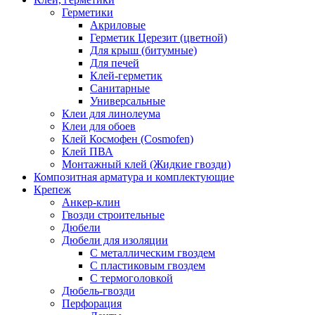
Герметики
Акриловые
Герметик Церезит (цветной)
Для крыш (битумные)
Для печей
Клей-герметик
Санитарные
Универсальные
Клеи для линолеума
Клеи для обоев
Клей Космофен (Cosmofen)
Клей ПВА
Монтажный клей (Жидкие гвозди)
Композитная арматура и комплектующие
Крепеж
Анкер-клин
Гвозди строительные
Дюбели
Дюбели для изоляции
С металлическим гвоздем
С пластиковым гвоздем
С термоголовкой
Дюбель-гвозди
Перфорация