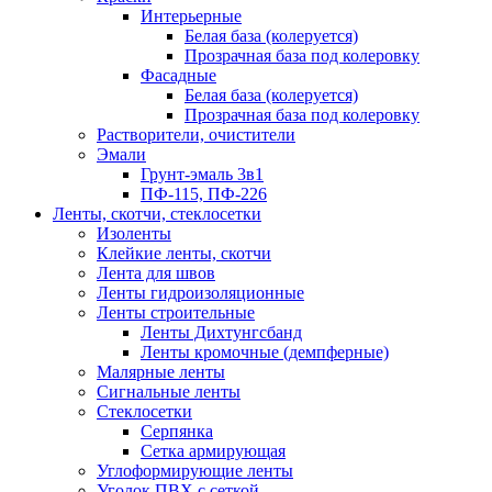
Интерьерные
Белая база (колеруется)
Прозрачная база под колеровку
Фасадные
Белая база (колеруется)
Прозрачная база под колеровку
Растворители, очистители
Эмали
Грунт-эмаль 3в1
ПФ-115, ПФ-226
Ленты, скотчи, стеклосетки
Изоленты
Клейкие ленты, скотчи
Лента для швов
Ленты гидроизоляционные
Ленты строительные
Ленты Дихтунгсбанд
Ленты кромочные (демпферные)
Малярные ленты
Сигнальные ленты
Стеклосетки
Серпянка
Сетка армирующая
Углоформирующие ленты
Уголок ПВХ с сеткой