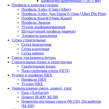
Шоколадно-коричневый (75х75 мм)
Профиль и комплектующие
Профиль Албес 0,5мм (Albes)
Профиль Албес Дин Прим 0,55мм (Albes Din Prim)
Профиль Кнауф 0,6мм (Knauf)
Профиль Эконом
Уголок перфорированный
Штукатурный профиль (маячок)
Элементы крепления
Сетки строительные
Сетка базальтовая
Сетка кладочная
Сетка рабица
Смеси для ремонта бетона
Строительные блоки и перегородки
Газобетонные блоки
Пазо-гребневая плита (ПГП)
Уголки и профили ПВХ
Профили ПВХ
Уголки ПВХ
Универсальные смеси, цемент, гипс
Гипс (Алебастр)
Цемент М-400, М-500
Цементно-песчаные смеси (М-150), Пескобетон
(М-300)