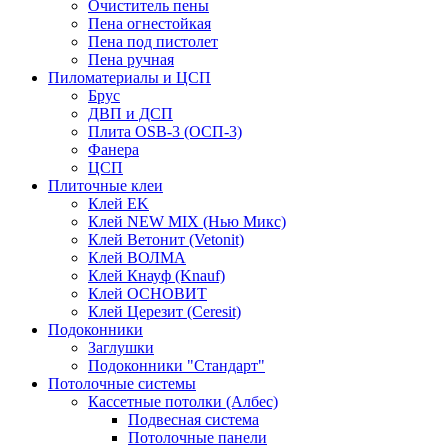
Очиститель пены
Пена огнестойкая
Пена под пистолет
Пена ручная
Пиломатериалы и ЦСП
Брус
ДВП и ДСП
Плита OSB-3 (ОСП-3)
Фанера
ЦСП
Плиточные клеи
Клей EK
Клей NEW MIX (Нью Микс)
Клей Ветонит (Vetonit)
Клей ВОЛМА
Клей Кнауф (Knauf)
Клей ОСНОВИТ
Клей Церезит (Ceresit)
Подоконники
Заглушки
Подоконники "Стандарт"
Потолочные системы
Кассетные потолки (Албес)
Подвесная система
Потолочные панели