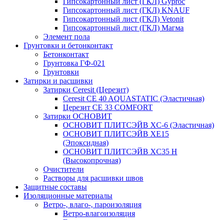
Гипсокартонный лист (ГКЛ) Gyproc
Гипсокартонный лист (ГКЛ) KNAUF
Гипсокартонный лист (ГКЛ) Vetonit
Гипсокартонный лист (ГКЛ) Магма
Элемент пола
Грунтовки и бетонконтакт
Бетонконтакт
Грунтовка ГФ-021
Грунтовки
Затирки и расшивки
Затирки Ceresit (Церезит)
Ceresit CE 40 AQUASTATIC (Эластичная)
Церезит CE 33 COMFORT
Затирки ОСНОВИТ
ОСНОВИТ ПЛИТСЭЙВ XC-6 (Эластичная)
ОСНОВИТ ПЛИТСЭЙВ XЕ15
(Эпоксидная)
ОСНОВИТ ПЛИТСЭЙВ XС35 Н
(Высокопрочная)
Очистители
Растворы для расшивки швов
Защитные составы
Изоляционные материалы
Ветро-, влаго-, пароизоляция
Ветро-влагоизоляция