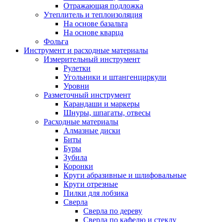
Отражающая подложка
Утеплитель и теплоизоляция
На основе базальта
На основе кварца
Фольга
Инструмент и расходные материалы
Измерительный инструмент
Рулетки
Угольники и штангенциркули
Уровни
Разметочный инструмент
Карандаши и маркеры
Шнуры, шпагаты, отвесы
Расходные материалы
Алмазные диски
Биты
Буры
Зубила
Коронки
Круги абразивные и шлифовальные
Круги отрезные
Пилки для лобзика
Сверла
Сверла по дереву
Сверла по кафелю и стеклу