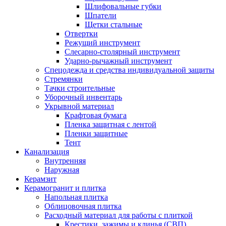
Шлифовальные губки
Шпатели
Щетки стальные
Отвертки
Режущий инструмент
Слесарно-столярный инструмент
Ударно-рычажный инструмент
Спецодежда и средства индивидуальной защиты
Стремянки
Тачки строительные
Уборочный инвентарь
Укрывной материал
Крафтовая бумага
Пленка защитная с лентой
Пленки защитные
Тент
Канализация
Внутренняя
Наружная
Керамзит
Керамогранит и плитка
Напольная плитка
Облицовочная плитка
Расходный материал для работы с плиткой
Крестики, зажимы и клинья (СВП)