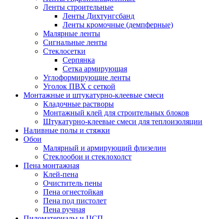
Ленты строительные
Ленты Дихтунгсбанд
Ленты кромочные (демпферные)
Малярные ленты
Сигнальные ленты
Стеклосетки
Серпянка
Сетка армирующая
Углоформирующие ленты
Уголок ПВХ с сеткой
Монтажные и штукатурно-клеевые смеси
Кладочные растворы
Монтажный клей для строительных блоков
Штукатурно-клеевые смеси для теплоизоляции
Наливные полы и стяжки
Обои
Малярный и армирующий флизелин
Стеклообои и стеклохолст
Пена монтажная
Клей-пена
Очиститель пены
Пена огнестойкая
Пена под пистолет
Пена ручная
Пиломатериалы и ЦСП