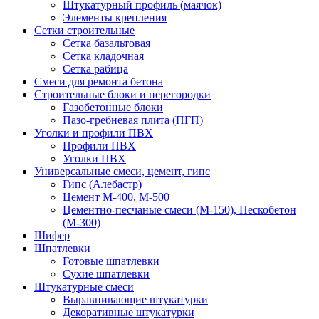
Штукатурный профиль (маячок)
Элементы крепления
Сетки строительные
Сетка базальтовая
Сетка кладочная
Сетка рабица
Смеси для ремонта бетона
Строительные блоки и перегородки
Газобетонные блоки
Пазо-гребневая плита (ПГП)
Уголки и профили ПВХ
Профили ПВХ
Уголки ПВХ
Универсальные смеси, цемент, гипс
Гипс (Алебастр)
Цемент М-400, М-500
Цементно-песчаные смеси (М-150), Пескобетон
(М-300)
Шифер
Шпатлевки
Готовые шпатлевки
Сухие шпатлевки
Штукатурные смеси
Выравнивающие штукатурки
Декоративные штукатурки