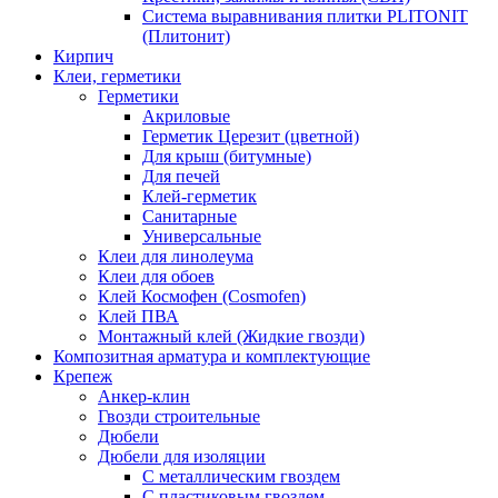
Система выравнивания плитки PLITONIT
(Плитонит)
Кирпич
Клеи, герметики
Герметики
Акриловые
Герметик Церезит (цветной)
Для крыш (битумные)
Для печей
Клей-герметик
Санитарные
Универсальные
Клеи для линолеума
Клеи для обоев
Клей Космофен (Cosmofen)
Клей ПВА
Монтажный клей (Жидкие гвозди)
Композитная арматура и комплектующие
Крепеж
Анкер-клин
Гвозди строительные
Дюбели
Дюбели для изоляции
С металлическим гвоздем
С пластиковым гвоздем