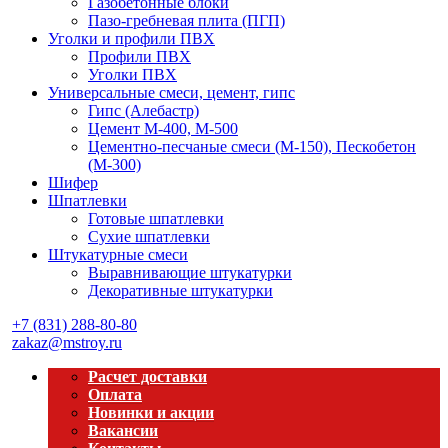
Газобетонные блоки
Пазо-гребневая плита (ПГП)
Уголки и профили ПВХ
Профили ПВХ
Уголки ПВХ
Универсальные смеси, цемент, гипс
Гипс (Алебастр)
Цемент М-400, М-500
Цементно-песчаные смеси (М-150), Пескобетон
(М-300)
Шифер
Шпатлевки
Готовые шпатлевки
Сухие шпатлевки
Штукатурные смеси
Выравнивающие штукатурки
Декоративные штукатурки
+7 (831) 288-80-80
zakaz@mstroy.ru
Расчет доставки
Оплата
Новинки и акции
Вакансии