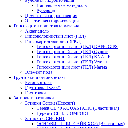
Рулонная гидроизоляция
Наплавляемые материалы
Рубероид
Цементная гидроизоляция
Эластичная гидроизоляция
Гипсокартон и листовые материалы
Аквапанель
Гипсоволокнистый лист (ГВЛ)
Гипсокартонный лист (ГКЛ)
Гипсокартонный лист (ГКЛ) DANOGIPS
Гипсокартонный лист (ГКЛ) Gyproc
Гипсокартонный лист (ГКЛ) KNAUF
Гипсокартонный лист (ГКЛ) Vetonit
Гипсокартонный лист (ГКЛ) Магма
Элемент пола
Грунтовки и бетонконтакт
Бетонконтакт
Грунтовка ГФ-021
Грунтовки
Затирки и расшивки
Затирки Ceresit (Церезит)
Ceresit CE 40 AQUASTATIC (Эластичная)
Церезит CE 33 COMFORT
Затирки ОСНОВИТ
ОСНОВИТ ПЛИТСЭЙВ XC-6 (Эластичная)