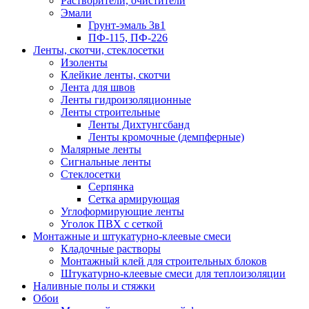
Растворители, очистители
Эмали
Грунт-эмаль 3в1
ПФ-115, ПФ-226
Ленты, скотчи, стеклосетки
Изоленты
Клейкие ленты, скотчи
Лента для швов
Ленты гидроизоляционные
Ленты строительные
Ленты Дихтунгсбанд
Ленты кромочные (демпферные)
Малярные ленты
Сигнальные ленты
Стеклосетки
Серпянка
Сетка армирующая
Углоформирующие ленты
Уголок ПВХ с сеткой
Монтажные и штукатурно-клеевые смеси
Кладочные растворы
Монтажный клей для строительных блоков
Штукатурно-клеевые смеси для теплоизоляции
Наливные полы и стяжки
Обои