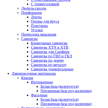
С термоголовкой
Дюбель-гвозди
Перфорация
Ленты
Опоры для бруса
Пластины
Уголки
Проволока вязальная
Саморезы
Кровельные саморезы
Саморезы XTN и ХTB
Саморезы для Сапфира
Саморезы по ГВЛ и ГКЛ
Саморезы по дереву
Саморезы по металлу
Саморезы универсальные
Лакокрасочные материалы
Краски
Интерьерные
Белая база (колеруется)
Прозрачная база под колеровку
Фасадные
Белая база (колеруется)
Прозрачная база под колеровку