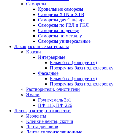
Саморезы
Кровельные саморезы
Саморезы XTN и ХTB
Саморезы для Сапфира
Саморезы по ГВЛ и ГКЛ
Саморезы по дереву
Саморезы по металлу
Саморезы универсальные
Лакокрасочные материалы
Краски
Интерьерные
Белая база (колеруется)
Прозрачная база под колеровку
Фасадные
Белая база (колеруется)
Прозрачная база под колеровку
Растворители, очистители
Эмали
Грунт-эмаль 3в1
ПФ-115, ПФ-226
Ленты, скотчи, стеклосетки
Изоленты
Клейкие ленты, скотчи
Лента для швов
Ленты гидроизоляционные