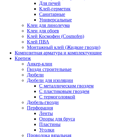
Для печей
Клей-герметик
Санитарные
Универсальные
Клеи для линолеума
Клеи для обоев
Клей Космофен (Cosmofen)
Клей ПВА
Монтажный клей (Жидкие гвозди)
Композитная арматура и комплектующие
Крепеж
Анкер-клин
Гвозди строительные
Дюбели
Дюбели для изоляции
С металлическим гвоздем
С пластиковым гвоздем
С термоголовкой
Дюбель-гвозди
Перфорация
Ленты
Опоры для бруса
Пластины
Уголки
Проволока вязальная