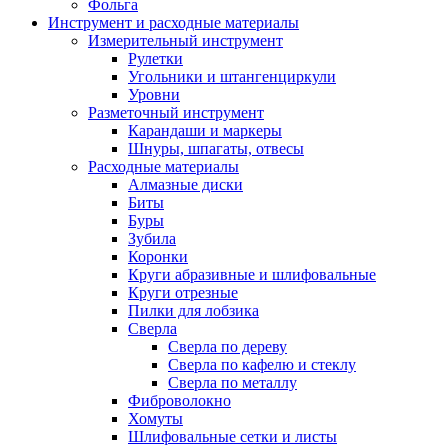
Фольга
Инструмент и расходные материалы
Измерительный инструмент
Рулетки
Угольники и штангенциркули
Уровни
Разметочный инструмент
Карандаши и маркеры
Шнуры, шпагаты, отвесы
Расходные материалы
Алмазные диски
Биты
Буры
Зубила
Коронки
Круги абразивные и шлифовальные
Круги отрезные
Пилки для лобзика
Сверла
Сверла по дереву
Сверла по кафелю и стеклу
Сверла по металлу
Фиброволокно
Хомуты
Шлифовальные сетки и листы