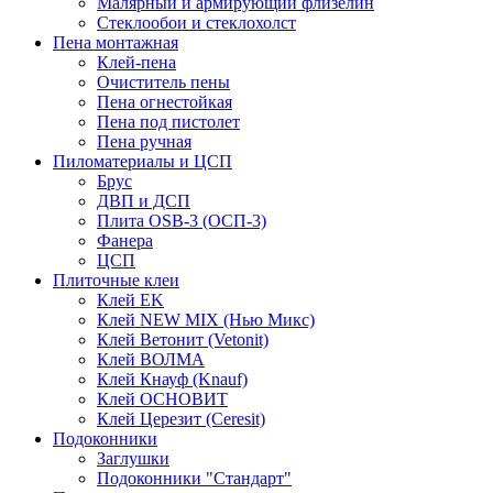
Малярный и армирующий флизелин
Стеклообои и стеклохолст
Пена монтажная
Клей-пена
Очиститель пены
Пена огнестойкая
Пена под пистолет
Пена ручная
Пиломатериалы и ЦСП
Брус
ДВП и ДСП
Плита OSB-3 (ОСП-3)
Фанера
ЦСП
Плиточные клеи
Клей EK
Клей NEW MIX (Нью Микс)
Клей Ветонит (Vetonit)
Клей ВОЛМА
Клей Кнауф (Knauf)
Клей ОСНОВИТ
Клей Церезит (Ceresit)
Подоконники
Заглушки
Подоконники "Стандарт"