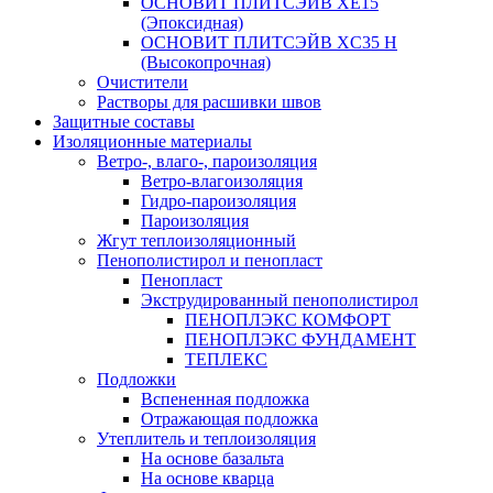
ОСНОВИТ ПЛИТСЭЙВ XЕ15
(Эпоксидная)
ОСНОВИТ ПЛИТСЭЙВ XС35 Н
(Высокопрочная)
Очистители
Растворы для расшивки швов
Защитные составы
Изоляционные материалы
Ветро-, влаго-, пароизоляция
Ветро-влагоизоляция
Гидро-пароизоляция
Пароизоляция
Жгут теплоизоляционный
Пенополистирол и пенопласт
Пенопласт
Экструдированный пенополистирол
ПЕНОПЛЭКС КОМФОРТ
ПЕНОПЛЭКС ФУНДАМЕНТ
ТЕПЛЕКС
Подложки
Вспененная подложка
Отражающая подложка
Утеплитель и теплоизоляция
На основе базальта
На основе кварца