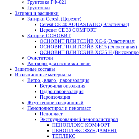
Грунтовка ГФ-021
Грунтовки
Затирки и расшивки
Затирки Ceresit (Церезит)
Ceresit CE 40 AQUASTATIC (Эластичная)
Церезит CE 33 COMFORT
Затирки ОСНОВИТ
ОСНОВИТ ПЛИТСЭЙВ XC-6 (Эластичная)
ОСНОВИТ ПЛИТСЭЙВ XЕ15 (Эпоксидная)
ОСНОВИТ ПЛИТСЭЙВ XС35 Н (Высокопроч
Очистители
Растворы для расшивки швов
Защитные составы
Изоляционные материалы
Ветро-, влаго-, пароизоляция
Ветро-влагоизоляция
Гидро-пароизоляция
Пароизоляция
Жгут теплоизоляционный
Пенополистирол и пенопласт
Пенопласт
Экструдированный пенополистирол
ПЕНОПЛЭКС КОМФОРТ
ПЕНОПЛЭКС ФУНДАМЕНТ
ТЕПЛЕКС