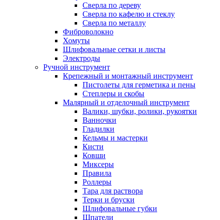
Сверла по дереву
Сверла по кафелю и стеклу
Сверла по металлу
Фиброволокно
Хомуты
Шлифовальные сетки и листы
Электроды
Ручной инструмент
Крепежный и монтажный инструмент
Пистолеты для герметика и пены
Степлеры и скобы
Малярный и отделочный инструмент
Валики, шубки, ролики, рукоятки
Ванночки
Гладилки
Кельмы и мастерки
Кисти
Ковши
Миксеры
Правила
Роллеры
Тара для раствора
Терки и бруски
Шлифовальные губки
Шпатели