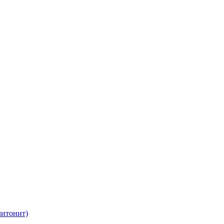
итонит)