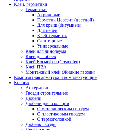
Клеи, герметики
Герметики
Акриловые
Герметик Церезит (цветной)
Для крыш (битумные)
Для печей
Клей-герметик
Санитарные
Универсальные
Клеи для линолеума
Клеи для обоев
Клей Космофен (Cosmofen)
Клей ПВА
Монтажный клей (Жидкие гвозди)
Композитная арматура и комплектующие
Крепеж
Анкер-клин
Гвозди строительные
Дюбели
Дюбели для изоляции
С металлическим гвоздем
С пластиковым гвоздем
С термоголовкой
Дюбель-гвозди
Перфорация