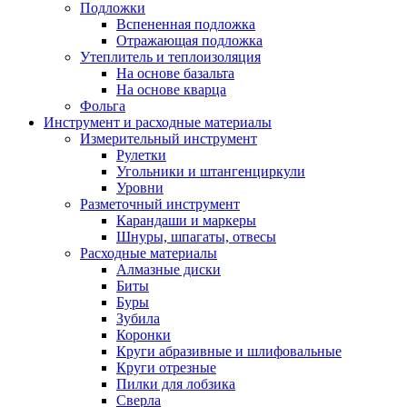
Подложки
Вспененная подложка
Отражающая подложка
Утеплитель и теплоизоляция
На основе базальта
На основе кварца
Фольга
Инструмент и расходные материалы
Измерительный инструмент
Рулетки
Угольники и штангенциркули
Уровни
Разметочный инструмент
Карандаши и маркеры
Шнуры, шпагаты, отвесы
Расходные материалы
Алмазные диски
Биты
Буры
Зубила
Коронки
Круги абразивные и шлифовальные
Круги отрезные
Пилки для лобзика
Сверла