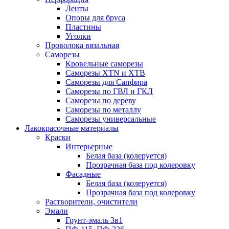
Ленты
Опоры для бруса
Пластины
Уголки
Проволока вязальная
Саморезы
Кровельные саморезы
Саморезы XTN и ХTB
Саморезы для Сапфира
Саморезы по ГВЛ и ГКЛ
Саморезы по дереву
Саморезы по металлу
Саморезы универсальные
Лакокрасочные материалы
Краски
Интерьерные
Белая база (колеруется)
Прозрачная база под колеровку
Фасадные
Белая база (колеруется)
Прозрачная база под колеровку
Растворители, очистители
Эмали
Грунт-эмаль 3в1