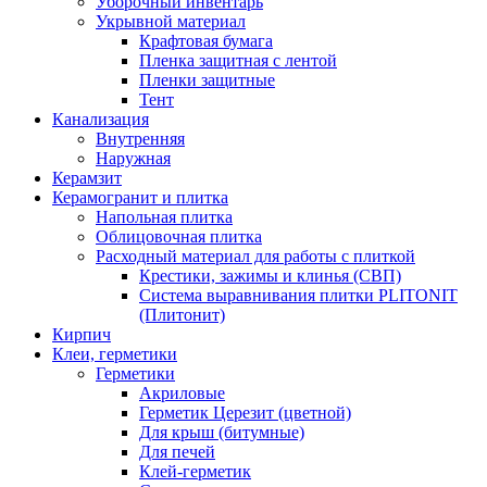
Уборочный инвентарь
Укрывной материал
Крафтовая бумага
Пленка защитная с лентой
Пленки защитные
Тент
Канализация
Внутренняя
Наружная
Керамзит
Керамогранит и плитка
Напольная плитка
Облицовочная плитка
Расходный материал для работы с плиткой
Крестики, зажимы и клинья (СВП)
Система выравнивания плитки PLITONIT
(Плитонит)
Кирпич
Клеи, герметики
Герметики
Акриловые
Герметик Церезит (цветной)
Для крыш (битумные)
Для печей
Клей-герметик