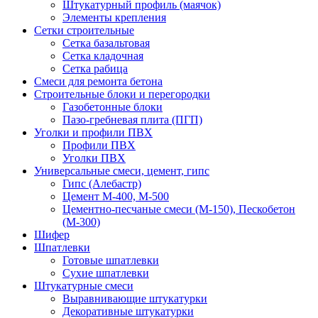
Штукатурный профиль (маячок)
Элементы крепления
Сетки строительные
Сетка базальтовая
Сетка кладочная
Сетка рабица
Смеси для ремонта бетона
Строительные блоки и перегородки
Газобетонные блоки
Пазо-гребневая плита (ПГП)
Уголки и профили ПВХ
Профили ПВХ
Уголки ПВХ
Универсальные смеси, цемент, гипс
Гипс (Алебастр)
Цемент М-400, М-500
Цементно-песчаные смеси (М-150), Пескобетон
(М-300)
Шифер
Шпатлевки
Готовые шпатлевки
Сухие шпатлевки
Штукатурные смеси
Выравнивающие штукатурки
Декоративные штукатурки