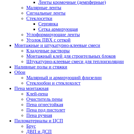
Ленты кромочные (демпферные)
Малярные ленты
Сигнальные ленты
Стеклосетки
Серпянка
Сетка армирующая
Углоформирующие ленты
Уголок ПВХ с сеткой
Монтажные и штукатурно-клеевые смеси
Кладочные растворы
Монтажный клей для строительных блоков
Штукатурно-клеевые смеси для теплоизоляции
Наливные полы и стяжки
Обои
Малярный и армирующий флизелин
Стеклообои и стеклохолст
Пена монтажная
Клей-пена
Очиститель пены
Пена огнестойкая
Пена под пистолет
Пена ручная
Пиломатериалы и ЦСП
Брус
ДВП и ДСП