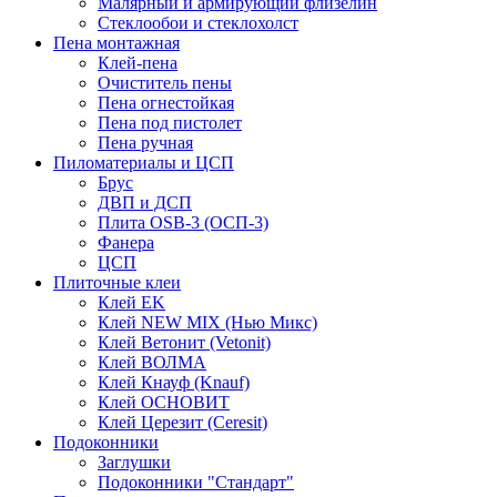
Малярный и армирующий флизелин
Стеклообои и стеклохолст
Пена монтажная
Клей-пена
Очиститель пены
Пена огнестойкая
Пена под пистолет
Пена ручная
Пиломатериалы и ЦСП
Брус
ДВП и ДСП
Плита OSB-3 (ОСП-3)
Фанера
ЦСП
Плиточные клеи
Клей EK
Клей NEW MIX (Нью Микс)
Клей Ветонит (Vetonit)
Клей ВОЛМА
Клей Кнауф (Knauf)
Клей ОСНОВИТ
Клей Церезит (Ceresit)
Подоконники
Заглушки
Подоконники "Стандарт"