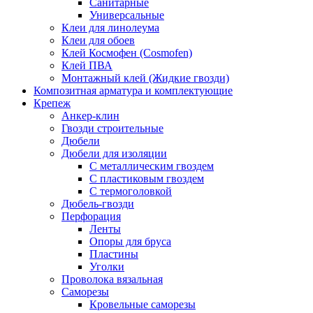
Санитарные
Универсальные
Клеи для линолеума
Клеи для обоев
Клей Космофен (Cosmofen)
Клей ПВА
Монтажный клей (Жидкие гвозди)
Композитная арматура и комплектующие
Крепеж
Анкер-клин
Гвозди строительные
Дюбели
Дюбели для изоляции
С металлическим гвоздем
С пластиковым гвоздем
С термоголовкой
Дюбель-гвозди
Перфорация
Ленты
Опоры для бруса
Пластины
Уголки
Проволока вязальная
Саморезы
Кровельные саморезы