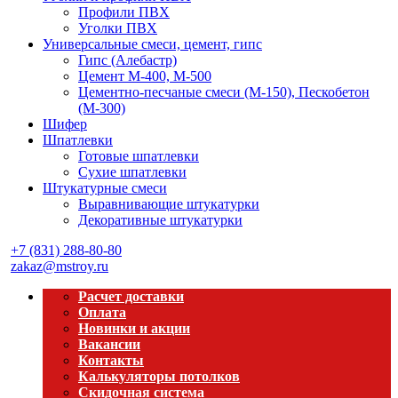
Профили ПВХ
Уголки ПВХ
Универсальные смеси, цемент, гипс
Гипс (Алебастр)
Цемент М-400, М-500
Цементно-песчаные смеси (М-150), Пескобетон
(М-300)
Шифер
Шпатлевки
Готовые шпатлевки
Сухие шпатлевки
Штукатурные смеси
Выравнивающие штукатурки
Декоративные штукатурки
+7 (831) 288-80-80
zakaz@mstroy.ru
Расчет доставки
Оплата
Новинки и акции
Вакансии
Контакты
Калькуляторы потолков
Скидочная система