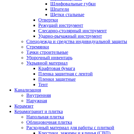
Шлифовальные губки
Шпатели
Щетки стальные
Отвертки
Режущий инструмент
Слесарно-столярный инструмент
Ударно-рычажный инструмент
Спецодежда и средства индивидуальной защиты
Стремянки
Тачки строительные
Уборочный инвентарь
Укрывной материал
Крафтовая бумага
Пленка защитная с лентой
Пленки защитные
Тент
Канализация
Внутренняя
Наружная
Керамзит
Керамогранит и плитка
Напольная плитка
Облицовочная плитка
Расходный материал для работы с плиткой
Крестики, зажимы и клинья (СВП)