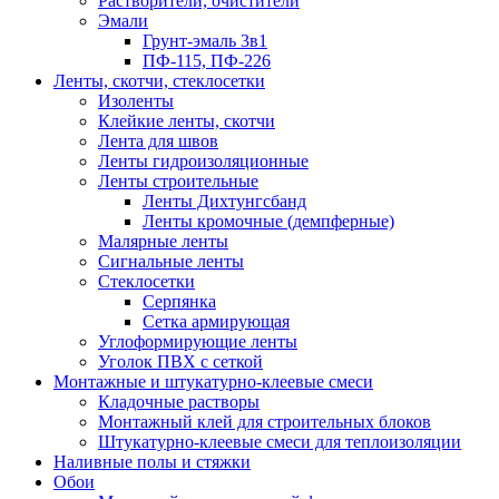
Растворители, очистители
Эмали
Грунт-эмаль 3в1
ПФ-115, ПФ-226
Ленты, скотчи, стеклосетки
Изоленты
Клейкие ленты, скотчи
Лента для швов
Ленты гидроизоляционные
Ленты строительные
Ленты Дихтунгсбанд
Ленты кромочные (демпферные)
Малярные ленты
Сигнальные ленты
Стеклосетки
Серпянка
Сетка армирующая
Углоформирующие ленты
Уголок ПВХ с сеткой
Монтажные и штукатурно-клеевые смеси
Кладочные растворы
Монтажный клей для строительных блоков
Штукатурно-клеевые смеси для теплоизоляции
Наливные полы и стяжки
Обои