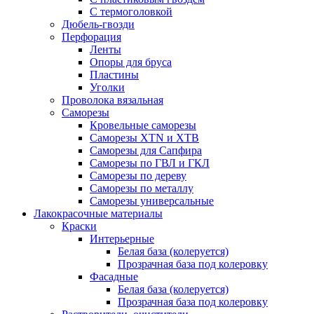
С термоголовкой
Дюбель-гвозди
Перфорация
Ленты
Опоры для бруса
Пластины
Уголки
Проволока вязальная
Саморезы
Кровельные саморезы
Саморезы XTN и ХTB
Саморезы для Сапфира
Саморезы по ГВЛ и ГКЛ
Саморезы по дереву
Саморезы по металлу
Саморезы универсальные
Лакокрасочные материалы
Краски
Интерьерные
Белая база (колеруется)
Прозрачная база под колеровку
Фасадные
Белая база (колеруется)
Прозрачная база под колеровку