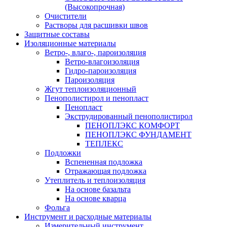
(Высокопрочная)
Очистители
Растворы для расшивки швов
Защитные составы
Изоляционные материалы
Ветро-, влаго-, пароизоляция
Ветро-влагоизоляция
Гидро-пароизоляция
Пароизоляция
Жгут теплоизоляционный
Пенополистирол и пенопласт
Пенопласт
Экструдированный пенополистирол
ПЕНОПЛЭКС КОМФОРТ
ПЕНОПЛЭКС ФУНДАМЕНТ
ТЕПЛЕКС
Подложки
Вспененная подложка
Отражающая подложка
Утеплитель и теплоизоляция
На основе базальта
На основе кварца
Фольга
Инструмент и расходные материалы
Измерительный инструмент