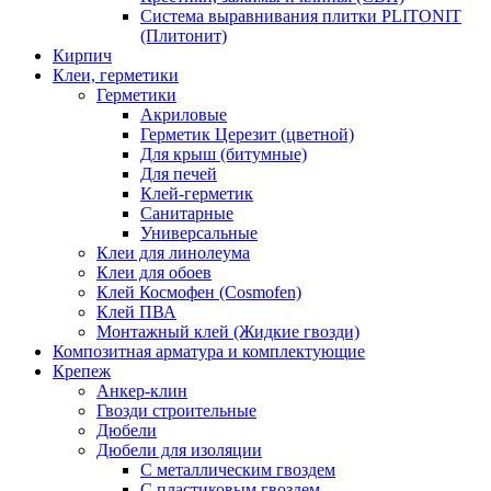
Система выравнивания плитки PLITONIT
(Плитонит)
Кирпич
Клеи, герметики
Герметики
Акриловые
Герметик Церезит (цветной)
Для крыш (битумные)
Для печей
Клей-герметик
Санитарные
Универсальные
Клеи для линолеума
Клеи для обоев
Клей Космофен (Cosmofen)
Клей ПВА
Монтажный клей (Жидкие гвозди)
Композитная арматура и комплектующие
Крепеж
Анкер-клин
Гвозди строительные
Дюбели
Дюбели для изоляции
С металлическим гвоздем
С пластиковым гвоздем