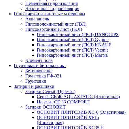
Цементная гидроизоляция
Эластичная гидроизоляция
Гипсокартон и листовые материалы
Аквапанель
Гипсоволокнистый лист (ГВЛ)
Гипсокартонный лист (ГКЛ)
Гипсокартонный лист (ГКЛ) DANOGIPS
Гипсокартонный лист (ГКЛ) Gyproc
Гипсокартонный лист (ГКЛ) KNAUF
Гипсокартонный лист (ГКЛ) Vetonit
Гипсокартонный лист (ГКЛ) Магма
Элемент пола
Грунтовки и бетонконтакт
Бетонконтакт
Грунтовка ГФ-021
Грунтовки
Затирки и расшивки
Затирки Ceresit (Церезит)
Ceresit CE 40 AQUASTATIC (Эластичная)
Церезит CE 33 COMFORT
Затирки ОСНОВИТ
ОСНОВИТ ПЛИТСЭЙВ XC-6 (Эластичная)
ОСНОВИТ ПЛИТСЭЙВ XЕ15
(Эпоксидная)
ОСНОВИТ ПЛИТСЭЙВ XС35 Н