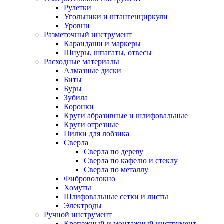
Рулетки
Угольники и штангенциркули
Уровни
Разметочный инструмент
Карандаши и маркеры
Шнуры, шпагаты, отвесы
Расходные материалы
Алмазные диски
Биты
Буры
Зубила
Коронки
Круги абразивные и шлифовальные
Круги отрезные
Пилки для лобзика
Сверла
Сверла по дереву
Сверла по кафелю и стеклу
Сверла по металлу
Фиброволокно
Хомуты
Шлифовальные сетки и листы
Электроды
Ручной инструмент
Крепежный и монтажный инструмент