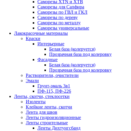
Саморезы XTN и ХTB
Саморезы для Сапфира
Саморезы по ГВЛ и ГКЛ
Саморезы по дереву
Саморезы по металлу
Саморезы универсальные
Лакокрасочные материалы
Краски
Интерьерные
Белая база (колеруется)
Прозрачная база под колеровку
Фасадные
Белая база (колеруется)
Прозрачная база под колеровку
Растворители, очистители
Эмали
Грунт-эмаль 3в1
ПФ-115, ПФ-226
Ленты, скотчи, стеклосетки
Изоленты
Клейкие ленты, скотчи
Лента для швов
Ленты гидроизоляционные
Ленты строительные
Ленты Дихтунгсбанд