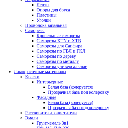
Ленты
Опоры для бруса
Пластины
Уголки
Проволока вязальная
Саморезы
Кровельные саморезы
Саморезы XTN и ХTB
Саморезы для Сапфира
Саморезы по ГВЛ и ГКЛ
Саморезы по дереву
Саморезы по металлу
Саморезы универсальные
Лакокрасочные материалы
Краски
Интерьерные
Белая база (колеруется)
Прозрачная база под колеровку
Фасадные
Белая база (колеруется)
Прозрачная база под колеровку
Растворители, очистители
Эмали
Грунт-эмаль 3в1