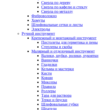
Сверла по дереву
Сверла по кафелю и стеклу
Сверла по металлу
Фиброволокно
Хомуты
Шлифовальные сетки и листы
Электроды
Ручной инструмент
Крепежный и монтажный инструмент
Пистолеты для герметика и пены
Степлеры и скобы
Малярный и отделочный инструмент
Валики, шубки, ролики, рукоятки
Ванночки
Гладилки
Кельмы и мастерки
Кисти
Ковши
Миксеры
Правила
Роллеры
Тара для раствора
Терки и бруски
Шлифовальные губки
Шпатели