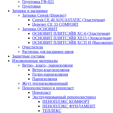
Грунтовка ГФ-021
Грунтовки
Затирки и расшивки
Затирки Ceresit (Церезит)
Ceresit CE 40 AQUASTATIC (Эластичная)
Церезит CE 33 COMFORT
Затирки ОСНОВИТ
ОСНОВИТ ПЛИТСЭЙВ XC-6 (Эластичная)
ОСНОВИТ ПЛИТСЭЙВ XЕ15 (Эпоксидная)
ОСНОВИТ ПЛИТСЭЙВ XС35 Н (Высокопроч
Очистители
Растворы для расшивки швов
Защитные составы
Изоляционные материалы
Ветро-, влаго-, пароизоляция
Ветро-влагоизоляция
Гидро-пароизоляция
Пароизоляция
Жгут теплоизоляционный
Пенополистирол и пенопласт
Пенопласт
Экструдированный пенополистирол
ПЕНОПЛЭКС КОМФОРТ
ПЕНОПЛЭКС ФУНДАМЕНТ
ТЕПЛЕКС