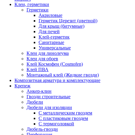
Клеи, герметики
Герметики
Акриловые
Герметик Церезит (цветной)
Для крыш (битумные)
Для печей
Клей-герметик
Санитарные
Универсальные
Клеи для линолеума
Клеи для обоев
Клей Космофен (Cosmofen)
Клей ПВА
Монтажный клей (Жидкие гвозди)
Композитная арматура и комплектующие
Крепеж
Анкер-клин
Гвозди строительные
Дюбели
Дюбели для изоляции
С металлическим гвоздем
С пластиковым гвоздем
С термоголовкой
Дюбель-гвозди
Перфорация