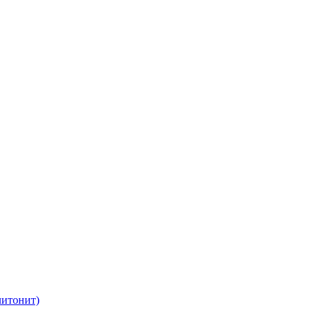
итонит)