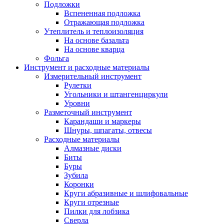
Подложки
Вспененная подложка
Отражающая подложка
Утеплитель и теплоизоляция
На основе базальта
На основе кварца
Фольга
Инструмент и расходные материалы
Измерительный инструмент
Рулетки
Угольники и штангенциркули
Уровни
Разметочный инструмент
Карандаши и маркеры
Шнуры, шпагаты, отвесы
Расходные материалы
Алмазные диски
Биты
Буры
Зубила
Коронки
Круги абразивные и шлифовальные
Круги отрезные
Пилки для лобзика
Сверла