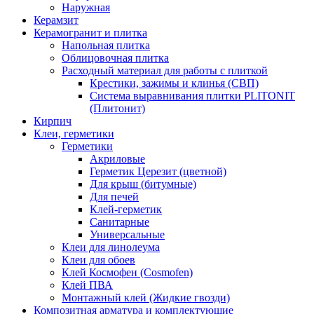
Наружная
Керамзит
Керамогранит и плитка
Напольная плитка
Облицовочная плитка
Расходный материал для работы с плиткой
Крестики, зажимы и клинья (СВП)
Система выравнивания плитки PLITONIT
(Плитонит)
Кирпич
Клеи, герметики
Герметики
Акриловые
Герметик Церезит (цветной)
Для крыш (битумные)
Для печей
Клей-герметик
Санитарные
Универсальные
Клеи для линолеума
Клеи для обоев
Клей Космофен (Cosmofen)
Клей ПВА
Монтажный клей (Жидкие гвозди)
Композитная арматура и комплектующие