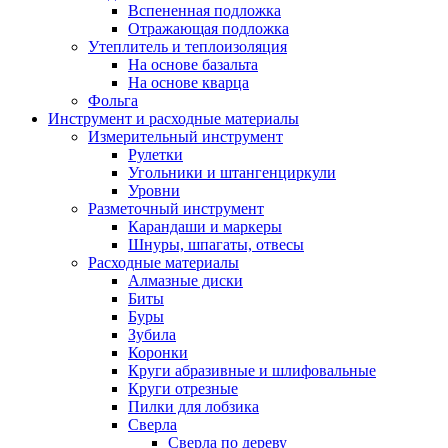
Вспененная подложка
Отражающая подложка
Утеплитель и теплоизоляция
На основе базальта
На основе кварца
Фольга
Инструмент и расходные материалы
Измерительный инструмент
Рулетки
Угольники и штангенциркули
Уровни
Разметочный инструмент
Карандаши и маркеры
Шнуры, шпагаты, отвесы
Расходные материалы
Алмазные диски
Биты
Буры
Зубила
Коронки
Круги абразивные и шлифовальные
Круги отрезные
Пилки для лобзика
Сверла
Сверла по дереву