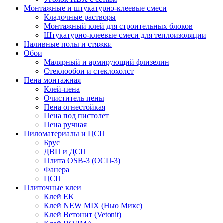
Монтажные и штукатурно-клеевые смеси
Кладочные растворы
Монтажный клей для строительных блоков
Штукатурно-клеевые смеси для теплоизоляции
Наливные полы и стяжки
Обои
Малярный и армирующий флизелин
Стеклообои и стеклохолст
Пена монтажная
Клей-пена
Очиститель пены
Пена огнестойкая
Пена под пистолет
Пена ручная
Пиломатериалы и ЦСП
Брус
ДВП и ДСП
Плита OSB-3 (ОСП-3)
Фанера
ЦСП
Плиточные клеи
Клей EK
Клей NEW MIX (Нью Микс)
Клей Ветонит (Vetonit)