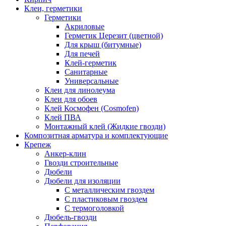
Клеи, герметики
Герметики
Акриловые
Герметик Церезит (цветной)
Для крыш (битумные)
Для печей
Клей-герметик
Санитарные
Универсальные
Клеи для линолеума
Клеи для обоев
Клей Космофен (Cosmofen)
Клей ПВА
Монтажный клей (Жидкие гвозди)
Композитная арматура и комплектующие
Крепеж
Анкер-клин
Гвозди строительные
Дюбели
Дюбели для изоляции
С металлическим гвоздем
С пластиковым гвоздем
С термоголовкой
Дюбель-гвозди