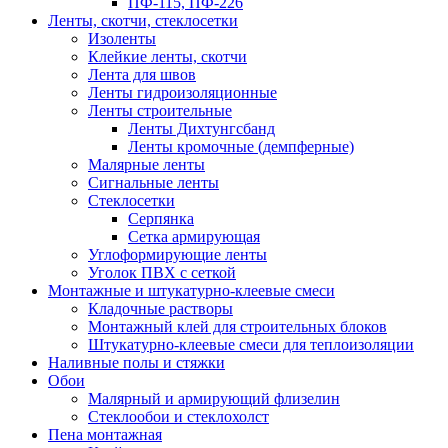
ПФ-115, ПФ-226
Ленты, скотчи, стеклосетки
Изоленты
Клейкие ленты, скотчи
Лента для швов
Ленты гидроизоляционные
Ленты строительные
Ленты Дихтунгсбанд
Ленты кромочные (демпферные)
Малярные ленты
Сигнальные ленты
Стеклосетки
Серпянка
Сетка армирующая
Углоформирующие ленты
Уголок ПВХ с сеткой
Монтажные и штукатурно-клеевые смеси
Кладочные растворы
Монтажный клей для строительных блоков
Штукатурно-клеевые смеси для теплоизоляции
Наливные полы и стяжки
Обои
Малярный и армирующий флизелин
Стеклообои и стеклохолст
Пена монтажная