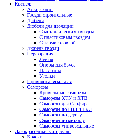
Крепеж
Анкер-клин
Гвозди строительные
Дюбели
Дюбели для изоляции
С металлическим гвоздем
С пластиковым гвоздем
С термоголовкой
Дюбель-гвозди
Перфорация
Ленты
Опоры для бруса
Пластины
Уголки
Проволока вязальная
Саморезы
Кровельные саморезы
Саморезы XTN и ХTB
Саморезы для Сапфира
Саморезы по ГВЛ и ГКЛ
Саморезы по дереву
Саморезы по металлу
Саморезы универсальные
Лакокрасочные материалы
Краски