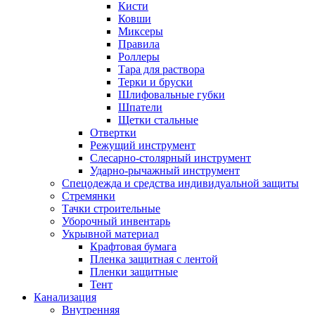
Кисти
Ковши
Миксеры
Правила
Роллеры
Тара для раствора
Терки и бруски
Шлифовальные губки
Шпатели
Щетки стальные
Отвертки
Режущий инструмент
Слесарно-столярный инструмент
Ударно-рычажный инструмент
Спецодежда и средства индивидуальной защиты
Стремянки
Тачки строительные
Уборочный инвентарь
Укрывной материал
Крафтовая бумага
Пленка защитная с лентой
Пленки защитные
Тент
Канализация
Внутренняя