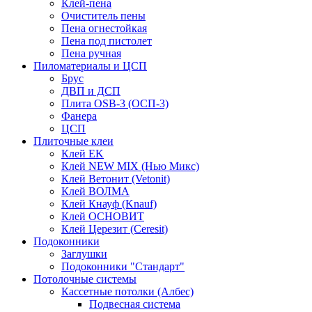
Клей-пена
Очиститель пены
Пена огнестойкая
Пена под пистолет
Пена ручная
Пиломатериалы и ЦСП
Брус
ДВП и ДСП
Плита OSB-3 (ОСП-3)
Фанера
ЦСП
Плиточные клеи
Клей EK
Клей NEW MIX (Нью Микс)
Клей Ветонит (Vetonit)
Клей ВОЛМА
Клей Кнауф (Knauf)
Клей ОСНОВИТ
Клей Церезит (Ceresit)
Подоконники
Заглушки
Подоконники "Стандарт"
Потолочные системы
Кассетные потолки (Албес)
Подвесная система