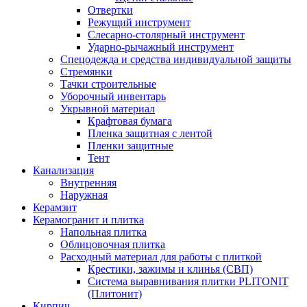
Отвертки
Режущий инструмент
Слесарно-столярный инструмент
Ударно-рычажный инструмент
Спецодежда и средства индивидуальной защиты
Стремянки
Тачки строительные
Уборочный инвентарь
Укрывной материал
Крафтовая бумага
Пленка защитная с лентой
Пленки защитные
Тент
Канализация
Внутренняя
Наружная
Керамзит
Керамогранит и плитка
Напольная плитка
Облицовочная плитка
Расходный материал для работы с плиткой
Крестики, зажимы и клинья (СВП)
Система выравнивания плитки PLITONIT
(Плитонит)
Кирпич