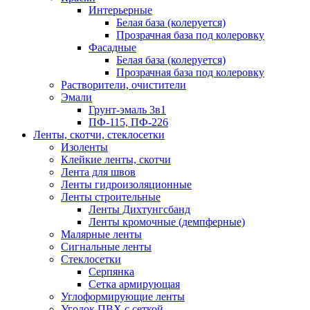
Интерьерные
Белая база (колеруется)
Прозрачная база под колеровку
Фасадные
Белая база (колеруется)
Прозрачная база под колеровку
Растворители, очистители
Эмали
Грунт-эмаль 3в1
ПФ-115, ПФ-226
Ленты, скотчи, стеклосетки
Изоленты
Клейкие ленты, скотчи
Лента для швов
Ленты гидроизоляционные
Ленты строительные
Ленты Дихтунгсбанд
Ленты кромочные (демпферные)
Малярные ленты
Сигнальные ленты
Стеклосетки
Серпянка
Сетка армирующая
Углоформирующие ленты
Уголок ПВХ с сеткой