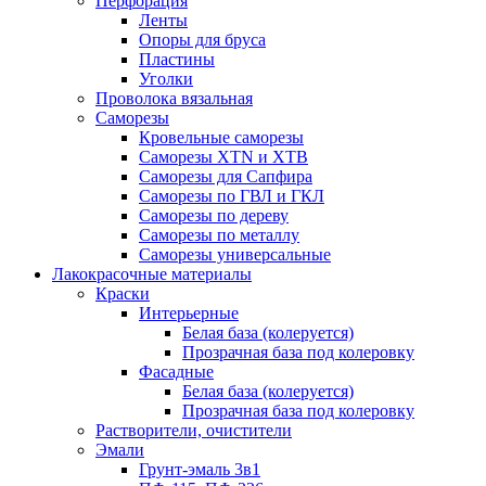
Перфорация
Ленты
Опоры для бруса
Пластины
Уголки
Проволока вязальная
Саморезы
Кровельные саморезы
Саморезы XTN и ХTB
Саморезы для Сапфира
Саморезы по ГВЛ и ГКЛ
Саморезы по дереву
Саморезы по металлу
Саморезы универсальные
Лакокрасочные материалы
Краски
Интерьерные
Белая база (колеруется)
Прозрачная база под колеровку
Фасадные
Белая база (колеруется)
Прозрачная база под колеровку
Растворители, очистители
Эмали
Грунт-эмаль 3в1