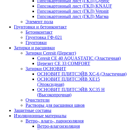
Гипсокартонный лист (ГКЛ) Gyproc
Гипсокартонный лист (ГКЛ) KNAUF
Гипсокартонный лист (ГКЛ) Vetonit
Гипсокартонный лист (ГКЛ) Магма
Элемент пола
Грунтовки и бетонконтакт
Бетонконтакт
Грунтовка ГФ-021
Грунтовки
Затирки и расшивки
Затирки Ceresit (Церезит)
Ceresit CE 40 AQUASTATIC (Эластичная)
Церезит CE 33 COMFORT
Затирки ОСНОВИТ
ОСНОВИТ ПЛИТСЭЙВ XC-6 (Эластичная)
ОСНОВИТ ПЛИТСЭЙВ XЕ15
(Эпоксидная)
ОСНОВИТ ПЛИТСЭЙВ XС35 Н
(Высокопрочная)
Очистители
Растворы для расшивки швов
Защитные составы
Изоляционные материалы
Ветро-, влаго-, пароизоляция
Ветро-влагоизоляция