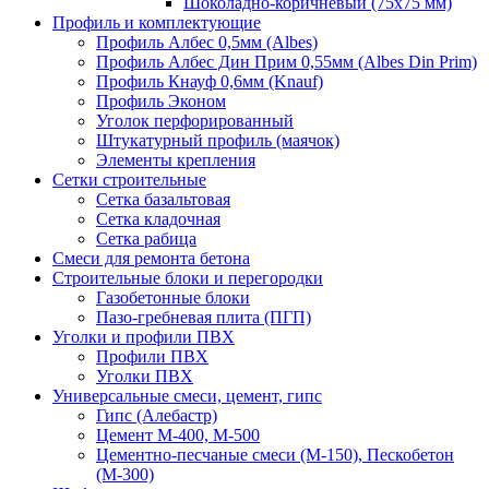
Шоколадно-коричневый (75х75 мм)
Профиль и комплектующие
Профиль Албес 0,5мм (Albes)
Профиль Албес Дин Прим 0,55мм (Albes Din Prim)
Профиль Кнауф 0,6мм (Knauf)
Профиль Эконом
Уголок перфорированный
Штукатурный профиль (маячок)
Элементы крепления
Сетки строительные
Сетка базальтовая
Сетка кладочная
Сетка рабица
Смеси для ремонта бетона
Строительные блоки и перегородки
Газобетонные блоки
Пазо-гребневая плита (ПГП)
Уголки и профили ПВХ
Профили ПВХ
Уголки ПВХ
Универсальные смеси, цемент, гипс
Гипс (Алебастр)
Цемент М-400, М-500
Цементно-песчаные смеси (М-150), Пескобетон
(М-300)