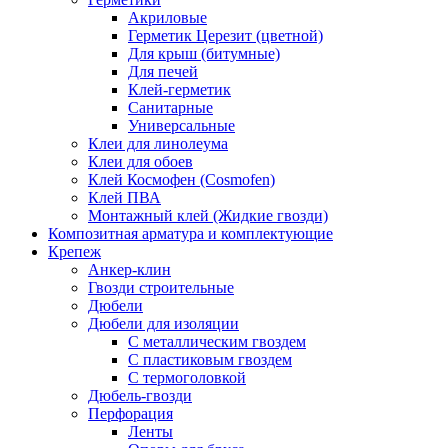
Акриловые
Герметик Церезит (цветной)
Для крыш (битумные)
Для печей
Клей-герметик
Санитарные
Универсальные
Клеи для линолеума
Клеи для обоев
Клей Космофен (Cosmofen)
Клей ПВА
Монтажный клей (Жидкие гвозди)
Композитная арматура и комплектующие
Крепеж
Анкер-клин
Гвозди строительные
Дюбели
Дюбели для изоляции
С металлическим гвоздем
С пластиковым гвоздем
С термоголовкой
Дюбель-гвозди
Перфорация
Ленты