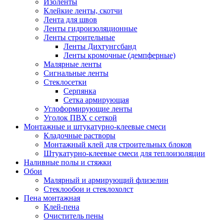
Изоленты
Клейкие ленты, скотчи
Лента для швов
Ленты гидроизоляционные
Ленты строительные
Ленты Дихтунгсбанд
Ленты кромочные (демпферные)
Малярные ленты
Сигнальные ленты
Стеклосетки
Серпянка
Сетка армирующая
Углоформирующие ленты
Уголок ПВХ с сеткой
Монтажные и штукатурно-клеевые смеси
Кладочные растворы
Монтажный клей для строительных блоков
Штукатурно-клеевые смеси для теплоизоляции
Наливные полы и стяжки
Обои
Малярный и армирующий флизелин
Стеклообои и стеклохолст
Пена монтажная
Клей-пена
Очиститель пены