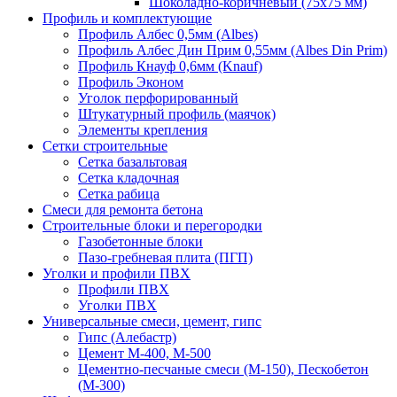
Шоколадно-коричневый (75х75 мм)
Профиль и комплектующие
Профиль Албес 0,5мм (Albes)
Профиль Албес Дин Прим 0,55мм (Albes Din Prim)
Профиль Кнауф 0,6мм (Knauf)
Профиль Эконом
Уголок перфорированный
Штукатурный профиль (маячок)
Элементы крепления
Сетки строительные
Сетка базальтовая
Сетка кладочная
Сетка рабица
Смеси для ремонта бетона
Строительные блоки и перегородки
Газобетонные блоки
Пазо-гребневая плита (ПГП)
Уголки и профили ПВХ
Профили ПВХ
Уголки ПВХ
Универсальные смеси, цемент, гипс
Гипс (Алебастр)
Цемент М-400, М-500
Цементно-песчаные смеси (М-150), Пескобетон
(М-300)