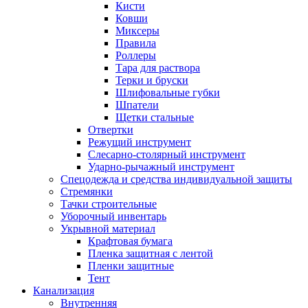
Кисти
Ковши
Миксеры
Правила
Роллеры
Тара для раствора
Терки и бруски
Шлифовальные губки
Шпатели
Щетки стальные
Отвертки
Режущий инструмент
Слесарно-столярный инструмент
Ударно-рычажный инструмент
Спецодежда и средства индивидуальной защиты
Стремянки
Тачки строительные
Уборочный инвентарь
Укрывной материал
Крафтовая бумага
Пленка защитная с лентой
Пленки защитные
Тент
Канализация
Внутренняя