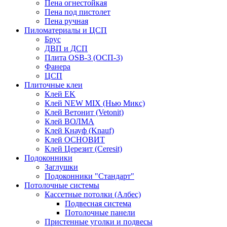
Пена огнестойкая
Пена под пистолет
Пена ручная
Пиломатериалы и ЦСП
Брус
ДВП и ДСП
Плита OSB-3 (ОСП-3)
Фанера
ЦСП
Плиточные клеи
Клей EK
Клей NEW MIX (Нью Микс)
Клей Ветонит (Vetonit)
Клей ВОЛМА
Клей Кнауф (Knauf)
Клей ОСНОВИТ
Клей Церезит (Ceresit)
Подоконники
Заглушки
Подоконники "Стандарт"
Потолочные системы
Кассетные потолки (Албес)
Подвесная система
Потолочные панели
Пристенные уголки и подвесы