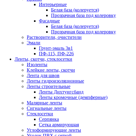
Интерьерные
Белая база (колеруется)
Прозрачная база под колеровку
Фасадные
Белая база (колеруется)
Прозрачная база под колеровку
Растворители, очистители
Эмали
Грунт-эмаль 3в1
ПФ-115, ПФ-226
Ленты, скотчи, стеклосетки
Изоленты
Клейкие ленты, скотчи
Лента для швов
Ленты гидроизоляционные
Ленты строительные
Ленты Дихтунгсбанд
Ленты кромочные (демпферные)
Малярные ленты
Сигнальные ленты
Стеклосетки
Серпянка
Сетка армирующая
Углоформирующие ленты
Уголок ПВХ с сеткой