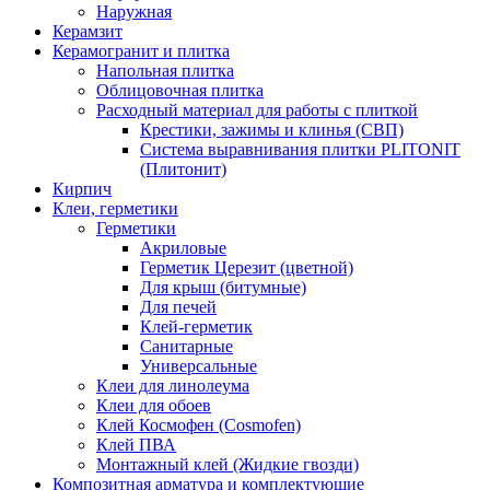
Наружная
Керамзит
Керамогранит и плитка
Напольная плитка
Облицовочная плитка
Расходный материал для работы с плиткой
Крестики, зажимы и клинья (СВП)
Система выравнивания плитки PLITONIT
(Плитонит)
Кирпич
Клеи, герметики
Герметики
Акриловые
Герметик Церезит (цветной)
Для крыш (битумные)
Для печей
Клей-герметик
Санитарные
Универсальные
Клеи для линолеума
Клеи для обоев
Клей Космофен (Cosmofen)
Клей ПВА
Монтажный клей (Жидкие гвозди)
Композитная арматура и комплектующие