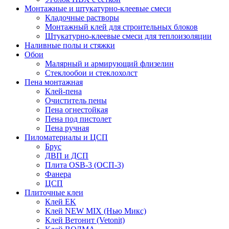
Монтажные и штукатурно-клеевые смеси
Кладочные растворы
Монтажный клей для строительных блоков
Штукатурно-клеевые смеси для теплоизоляции
Наливные полы и стяжки
Обои
Малярный и армирующий флизелин
Стеклообои и стеклохолст
Пена монтажная
Клей-пена
Очиститель пены
Пена огнестойкая
Пена под пистолет
Пена ручная
Пиломатериалы и ЦСП
Брус
ДВП и ДСП
Плита OSB-3 (ОСП-3)
Фанера
ЦСП
Плиточные клеи
Клей EK
Клей NEW MIX (Нью Микс)
Клей Ветонит (Vetonit)