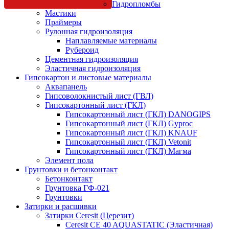
Гидропломбы
Мастики
Праймеры
Рулонная гидроизоляция
Наплавляемые материалы
Рубероид
Цементная гидроизоляция
Эластичная гидроизоляция
Гипсокартон и листовые материалы
Аквапанель
Гипсоволокнистый лист (ГВЛ)
Гипсокартонный лист (ГКЛ)
Гипсокартонный лист (ГКЛ) DANOGIPS
Гипсокартонный лист (ГКЛ) Gyproc
Гипсокартонный лист (ГКЛ) KNAUF
Гипсокартонный лист (ГКЛ) Vetonit
Гипсокартонный лист (ГКЛ) Магма
Элемент пола
Грунтовки и бетонконтакт
Бетонконтакт
Грунтовка ГФ-021
Грунтовки
Затирки и расшивки
Затирки Ceresit (Церезит)
Ceresit CE 40 AQUASTATIC (Эластичная)