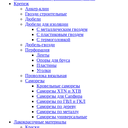
Крепеж
Анкер-клин
Гвозди строительные
Дюбели
Дюбели для изоляции
С металлическим гвоздем
С пластиковым гвоздем
С термоголовкой
Дюбель-гвозди
Перфорация
Ленты
Опоры для бруса
Пластины
Уголки
Проволока вязальная
Саморезы
Кровельные саморезы
Саморезы XTN и ХTB
Саморезы для Сапфира
Саморезы по ГВЛ и ГКЛ
Саморезы по дереву
Саморезы по металлу
Саморезы универсальные
Лакокрасочные материалы
Краски