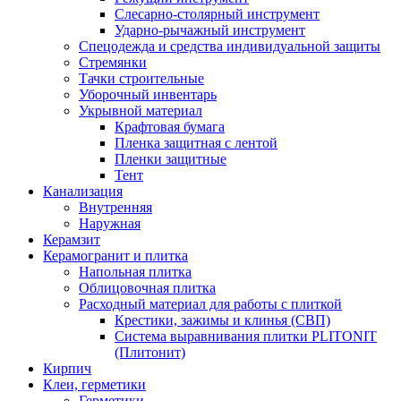
Слесарно-столярный инструмент
Ударно-рычажный инструмент
Спецодежда и средства индивидуальной защиты
Стремянки
Тачки строительные
Уборочный инвентарь
Укрывной материал
Крафтовая бумага
Пленка защитная с лентой
Пленки защитные
Тент
Канализация
Внутренняя
Наружная
Керамзит
Керамогранит и плитка
Напольная плитка
Облицовочная плитка
Расходный материал для работы с плиткой
Крестики, зажимы и клинья (СВП)
Система выравнивания плитки PLITONIT
(Плитонит)
Кирпич
Клеи, герметики
Герметики