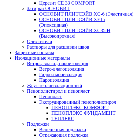
Церезит CE 33 COMFORT
Затирки ОСНОВИТ
ОСНОВИТ ПЛИТСЭЙВ XC-6 (Эластичная)
ОСНОВИТ ПЛИТСЭЙВ XЕ15
(Эпоксидная)
ОСНОВИТ ПЛИТСЭЙВ XС35 Н
(Высокопрочная)
Очистители
Растворы для расшивки швов
Защитные составы
Изоляционные материалы
Ветро-, влаго-, пароизоляция
Ветро-влагоизоляция
Гидро-пароизоляция
Пароизоляция
Жгут теплоизоляционный
Пенополистирол и пенопласт
Пенопласт
Экструдированный пенополистирол
ПЕНОПЛЭКС КОМФОРТ
ПЕНОПЛЭКС ФУНДАМЕНТ
ТЕПЛЕКС
Подложки
Вспененная подложка
Отражающая подложка