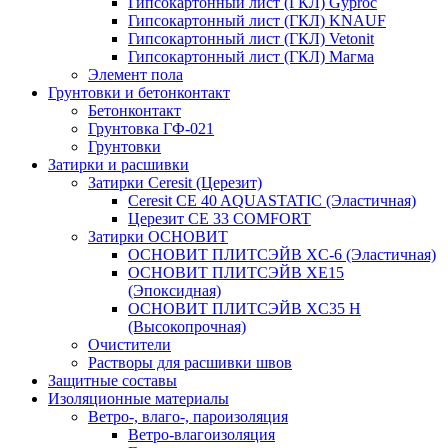
Гипсокартонный лист (ГКЛ) Gyproc
Гипсокартонный лист (ГКЛ) KNAUF
Гипсокартонный лист (ГКЛ) Vetonit
Гипсокартонный лист (ГКЛ) Магма
Элемент пола
Грунтовки и бетонконтакт
Бетонконтакт
Грунтовка ГФ-021
Грунтовки
Затирки и расшивки
Затирки Ceresit (Церезит)
Ceresit CE 40 AQUASTATIC (Эластичная)
Церезит CE 33 COMFORT
Затирки ОСНОВИТ
ОСНОВИТ ПЛИТСЭЙВ XC-6 (Эластичная)
ОСНОВИТ ПЛИТСЭЙВ XЕ15
(Эпоксидная)
ОСНОВИТ ПЛИТСЭЙВ XС35 Н
(Высокопрочная)
Очистители
Растворы для расшивки швов
Защитные составы
Изоляционные материалы
Ветро-, влаго-, пароизоляция
Ветро-влагоизоляция