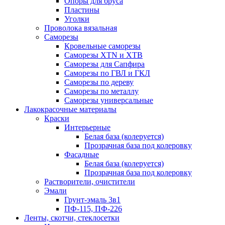
Опоры для бруса
Пластины
Уголки
Проволока вязальная
Саморезы
Кровельные саморезы
Саморезы XTN и ХTB
Саморезы для Сапфира
Саморезы по ГВЛ и ГКЛ
Саморезы по дереву
Саморезы по металлу
Саморезы универсальные
Лакокрасочные материалы
Краски
Интерьерные
Белая база (колеруется)
Прозрачная база под колеровку
Фасадные
Белая база (колеруется)
Прозрачная база под колеровку
Растворители, очистители
Эмали
Грунт-эмаль 3в1
ПФ-115, ПФ-226
Ленты, скотчи, стеклосетки