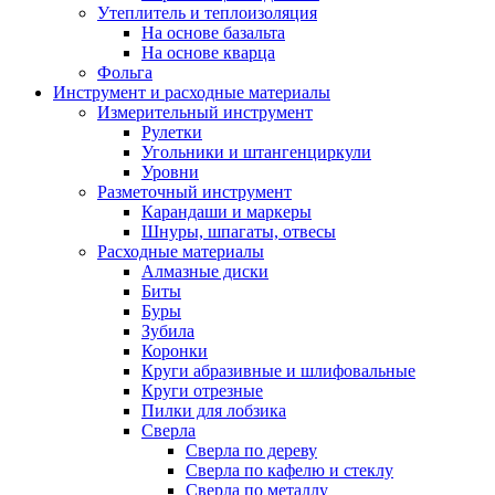
Утеплитель и теплоизоляция
На основе базальта
На основе кварца
Фольга
Инструмент и расходные материалы
Измерительный инструмент
Рулетки
Угольники и штангенциркули
Уровни
Разметочный инструмент
Карандаши и маркеры
Шнуры, шпагаты, отвесы
Расходные материалы
Алмазные диски
Биты
Буры
Зубила
Коронки
Круги абразивные и шлифовальные
Круги отрезные
Пилки для лобзика
Сверла
Сверла по дереву
Сверла по кафелю и стеклу
Сверла по металлу