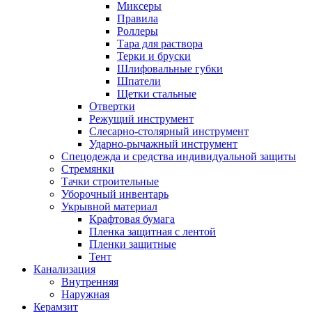
Миксеры
Правила
Роллеры
Тара для раствора
Терки и бруски
Шлифовальные губки
Шпатели
Щетки стальные
Отвертки
Режущий инструмент
Слесарно-столярный инструмент
Ударно-рычажный инструмент
Спецодежда и средства индивидуальной защиты
Стремянки
Тачки строительные
Уборочный инвентарь
Укрывной материал
Крафтовая бумага
Пленка защитная с лентой
Пленки защитные
Тент
Канализация
Внутренняя
Наружная
Керамзит