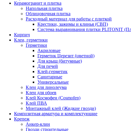
Керамогранит и плитка
Напольная плитка
Облицовочная плитка
Расходный материал для работы с плиткой
Крестики, зажимы и клинья (СВП)
Система выравнивания плитки PLITONIT (Пл
Кирпич
Клеи, герметики
Герметики
Акриловые
Герметик Церезит (цветной)
Для крыш (битумные)
Для печей
Клей-герметик
Санитарные
Универсальные
Клеи для линолеума
Клеи для обоев
Клей Космофен (Cosmofen)
Клей ПВА
Монтажный клей (Жидкие гвозди)
Композитная арматура и комплектующие
Крепеж
Анкер-клин
Гвозди строительные