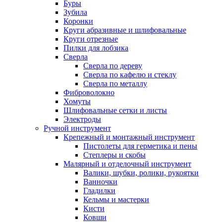
Буры
Зубила
Коронки
Круги абразивные и шлифовальные
Круги отрезные
Пилки для лобзика
Сверла
Сверла по дереву
Сверла по кафелю и стеклу
Сверла по металлу
Фиброволокно
Хомуты
Шлифовальные сетки и листы
Электроды
Ручной инструмент
Крепежный и монтажный инструмент
Пистолеты для герметика и пены
Степлеры и скобы
Малярный и отделочный инструмент
Валики, шубки, ролики, рукоятки
Ванночки
Гладилки
Кельмы и мастерки
Кисти
Ковши