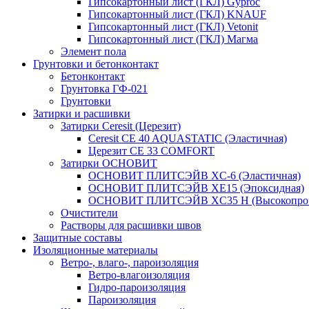
Гипсокартонный лист (ГКЛ) Gyproc
Гипсокартонный лист (ГКЛ) KNAUF
Гипсокартонный лист (ГКЛ) Vetonit
Гипсокартонный лист (ГКЛ) Магма
Элемент пола
Грунтовки и бетонконтакт
Бетонконтакт
Грунтовка ГФ-021
Грунтовки
Затирки и расшивки
Затирки Ceresit (Церезит)
Ceresit CE 40 AQUASTATIC (Эластичная)
Церезит CE 33 COMFORT
Затирки ОСНОВИТ
ОСНОВИТ ПЛИТСЭЙВ XC-6 (Эластичная)
ОСНОВИТ ПЛИТСЭЙВ XЕ15 (Эпоксидная)
ОСНОВИТ ПЛИТСЭЙВ XС35 Н (Высокопроч
Очистители
Растворы для расшивки швов
Защитные составы
Изоляционные материалы
Ветро-, влаго-, пароизоляция
Ветро-влагоизоляция
Гидро-пароизоляция
Пароизоляция