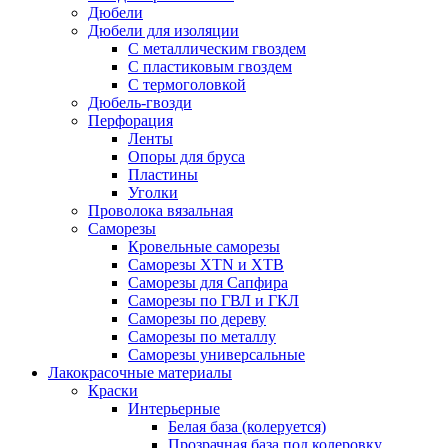
Дюбели
Дюбели для изоляции
С металлическим гвоздем
С пластиковым гвоздем
С термоголовкой
Дюбель-гвозди
Перфорация
Ленты
Опоры для бруса
Пластины
Уголки
Проволока вязальная
Саморезы
Кровельные саморезы
Саморезы XTN и ХTB
Саморезы для Сапфира
Саморезы по ГВЛ и ГКЛ
Саморезы по дереву
Саморезы по металлу
Саморезы универсальные
Лакокрасочные материалы
Краски
Интерьерные
Белая база (колеруется)
Прозрачная база под колеровку