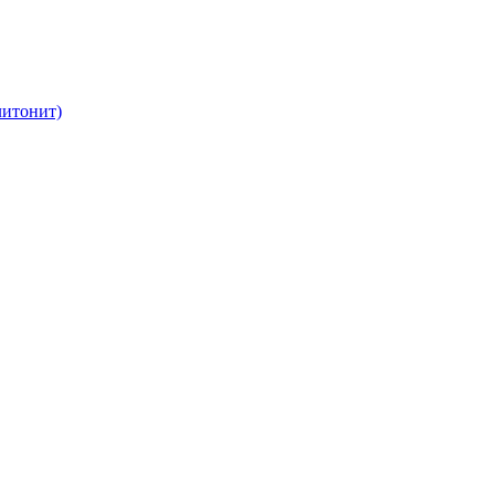
итонит)