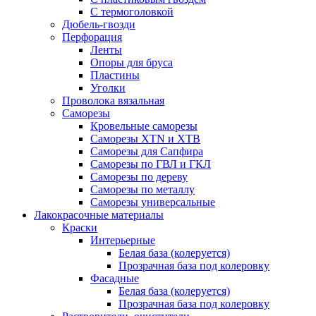
С термоголовкой
Дюбель-гвозди
Перфорация
Ленты
Опоры для бруса
Пластины
Уголки
Проволока вязальная
Саморезы
Кровельные саморезы
Саморезы XTN и ХTB
Саморезы для Сапфира
Саморезы по ГВЛ и ГКЛ
Саморезы по дереву
Саморезы по металлу
Саморезы универсальные
Лакокрасочные материалы
Краски
Интерьерные
Белая база (колеруется)
Прозрачная база под колеровку
Фасадные
Белая база (колеруется)
Прозрачная база под колеровку