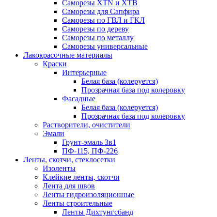
Саморезы XTN и ХTB
Саморезы для Сапфира
Саморезы по ГВЛ и ГКЛ
Саморезы по дереву
Саморезы по металлу
Саморезы универсальные
Лакокрасочные материалы
Краски
Интерьерные
Белая база (колеруется)
Прозрачная база под колеровку
Фасадные
Белая база (колеруется)
Прозрачная база под колеровку
Растворители, очистители
Эмали
Грунт-эмаль 3в1
ПФ-115, ПФ-226
Ленты, скотчи, стеклосетки
Изоленты
Клейкие ленты, скотчи
Лента для швов
Ленты гидроизоляционные
Ленты строительные
Ленты Дихтунгсбанд