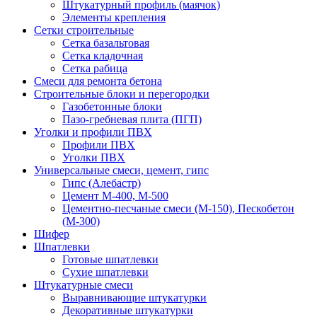
Штукатурный профиль (маячок)
Элементы крепления
Сетки строительные
Сетка базальтовая
Сетка кладочная
Сетка рабица
Смеси для ремонта бетона
Строительные блоки и перегородки
Газобетонные блоки
Пазо-гребневая плита (ПГП)
Уголки и профили ПВХ
Профили ПВХ
Уголки ПВХ
Универсальные смеси, цемент, гипс
Гипс (Алебастр)
Цемент М-400, М-500
Цементно-песчаные смеси (М-150), Пескобетон
(М-300)
Шифер
Шпатлевки
Готовые шпатлевки
Сухие шпатлевки
Штукатурные смеси
Выравнивающие штукатурки
Декоративные штукатурки