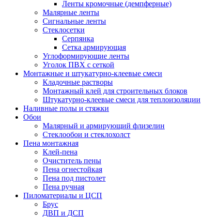
Ленты кромочные (демпферные)
Малярные ленты
Сигнальные ленты
Стеклосетки
Серпянка
Сетка армирующая
Углоформирующие ленты
Уголок ПВХ с сеткой
Монтажные и штукатурно-клеевые смеси
Кладочные растворы
Монтажный клей для строительных блоков
Штукатурно-клеевые смеси для теплоизоляции
Наливные полы и стяжки
Обои
Малярный и армирующий флизелин
Стеклообои и стеклохолст
Пена монтажная
Клей-пена
Очиститель пены
Пена огнестойкая
Пена под пистолет
Пена ручная
Пиломатериалы и ЦСП
Брус
ДВП и ДСП