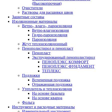
(Высокопрочная)
Очистители
Растворы для расшивки швов
Защитные составы
Изоляционные материалы
Ветро-, влаго-, пароизоляция
Ветро-влагоизоляция
Гидро-пароизоляция
Пароизоляция
Жгут теплоизоляционный
Пенополистирол и пенопласт
Пенопласт
Экструдированный пенополистирол
ПЕНОПЛЭКС КОМФОРТ
ПЕНОПЛЭКС ФУНДАМЕНТ
ТЕПЛЕКС
Подложки
Вспененная подложка
Отражающая подложка
Утеплитель и теплоизоляция
На основе базальта
На основе кварца
Фольга
Инструмент и расходные материалы
Измерительный инструмент