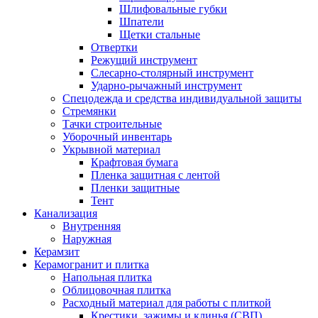
Шлифовальные губки
Шпатели
Щетки стальные
Отвертки
Режущий инструмент
Слесарно-столярный инструмент
Ударно-рычажный инструмент
Спецодежда и средства индивидуальной защиты
Стремянки
Тачки строительные
Уборочный инвентарь
Укрывной материал
Крафтовая бумага
Пленка защитная с лентой
Пленки защитные
Тент
Канализация
Внутренняя
Наружная
Керамзит
Керамогранит и плитка
Напольная плитка
Облицовочная плитка
Расходный материал для работы с плиткой
Крестики, зажимы и клинья (СВП)