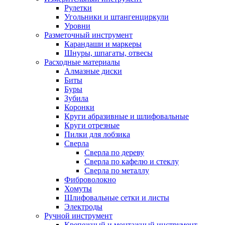
Рулетки
Угольники и штангенциркули
Уровни
Разметочный инструмент
Карандаши и маркеры
Шнуры, шпагаты, отвесы
Расходные материалы
Алмазные диски
Биты
Буры
Зубила
Коронки
Круги абразивные и шлифовальные
Круги отрезные
Пилки для лобзика
Сверла
Сверла по дереву
Сверла по кафелю и стеклу
Сверла по металлу
Фиброволокно
Хомуты
Шлифовальные сетки и листы
Электроды
Ручной инструмент
Крепежный и монтажный инструмент