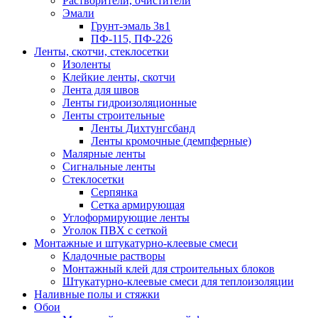
Растворители, очистители
Эмали
Грунт-эмаль 3в1
ПФ-115, ПФ-226
Ленты, скотчи, стеклосетки
Изоленты
Клейкие ленты, скотчи
Лента для швов
Ленты гидроизоляционные
Ленты строительные
Ленты Дихтунгсбанд
Ленты кромочные (демпферные)
Малярные ленты
Сигнальные ленты
Стеклосетки
Серпянка
Сетка армирующая
Углоформирующие ленты
Уголок ПВХ с сеткой
Монтажные и штукатурно-клеевые смеси
Кладочные растворы
Монтажный клей для строительных блоков
Штукатурно-клеевые смеси для теплоизоляции
Наливные полы и стяжки
Обои