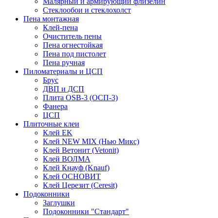
Малярный и армирующий флизелин
Стеклообои и стеклохолст
Пена монтажная
Клей-пена
Очиститель пены
Пена огнестойкая
Пена под пистолет
Пена ручная
Пиломатериалы и ЦСП
Брус
ДВП и ДСП
Плита OSB-3 (ОСП-3)
Фанера
ЦСП
Плиточные клеи
Клей EK
Клей NEW MIX (Нью Микс)
Клей Ветонит (Vetonit)
Клей ВОЛМА
Клей Кнауф (Knauf)
Клей ОСНОВИТ
Клей Церезит (Ceresit)
Подоконники
Заглушки
Подоконники "Стандарт"