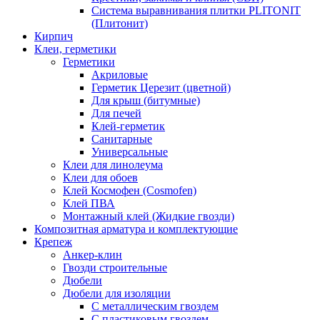
Система выравнивания плитки PLITONIT
(Плитонит)
Кирпич
Клеи, герметики
Герметики
Акриловые
Герметик Церезит (цветной)
Для крыш (битумные)
Для печей
Клей-герметик
Санитарные
Универсальные
Клеи для линолеума
Клеи для обоев
Клей Космофен (Cosmofen)
Клей ПВА
Монтажный клей (Жидкие гвозди)
Композитная арматура и комплектующие
Крепеж
Анкер-клин
Гвозди строительные
Дюбели
Дюбели для изоляции
С металлическим гвоздем
С пластиковым гвоздем