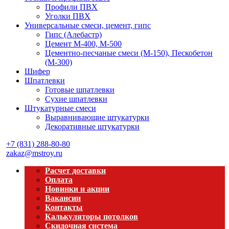
Профили ПВХ
Уголки ПВХ
Универсальные смеси, цемент, гипс
Гипс (Алебастр)
Цемент М-400, М-500
Цементно-песчаные смеси (М-150), Пескобетон
(М-300)
Шифер
Шпатлевки
Готовые шпатлевки
Сухие шпатлевки
Штукатурные смеси
Выравнивающие штукатурки
Декоративные штукатурки
+7 (831) 288-80-80
zakaz@mstroy.ru
Расчет доставки
Оплата
Новинки и акции
Вакансии
Контакты
Калькуляторы потолков
Скидочная система