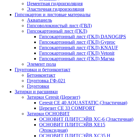
Цементная гидроизоляция
Эластичная гидроизоляция
Гипсокартон и листовые материалы
Аквапанель
Гипсоволокнистый лист (ГВЛ)
Гипсокартонный лист (ГКЛ)
Гипсокартонный лист (ГКЛ) DANOGIPS
Гипсокартонный лист (ГКЛ) Gyproc
Гипсокартонный лист (ГКЛ) KNAUF
Гипсокартонный лист (ГКЛ) Vetonit
Гипсокартонный лист (ГКЛ) Магма
Элемент пола
Грунтовки и бетонконтакт
Бетонконтакт
Грунтовка ГФ-021
Грунтовки
Затирки и расшивки
Затирки Ceresit (Церезит)
Ceresit CE 40 AQUASTATIC (Эластичная)
Церезит CE 33 COMFORT
Затирки ОСНОВИТ
ОСНОВИТ ПЛИТСЭЙВ XC-6 (Эластичная)
ОСНОВИТ ПЛИТСЭЙВ XЕ15
(Эпоксидная)
ОСНОВИТ ПЛИТСЭЙВ XС35 Н