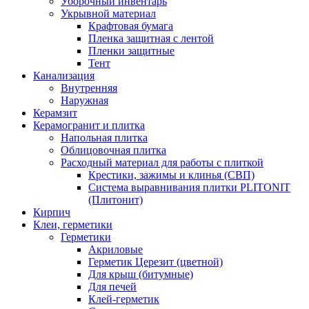
Уборочный инвентарь
Укрывной материал
Крафтовая бумага
Пленка защитная с лентой
Пленки защитные
Тент
Канализация
Внутренняя
Наружная
Керамзит
Керамогранит и плитка
Напольная плитка
Облицовочная плитка
Расходный материал для работы с плиткой
Крестики, зажимы и клинья (СВП)
Система выравнивания плитки PLITONIT
(Плитонит)
Кирпич
Клеи, герметики
Герметики
Акриловые
Герметик Церезит (цветной)
Для крыш (битумные)
Для печей
Клей-герметик