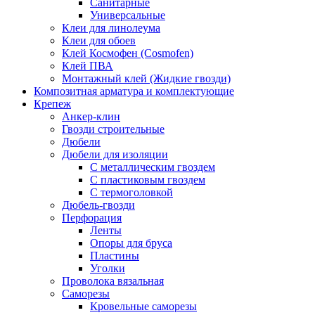
Санитарные
Универсальные
Клеи для линолеума
Клеи для обоев
Клей Космофен (Cosmofen)
Клей ПВА
Монтажный клей (Жидкие гвозди)
Композитная арматура и комплектующие
Крепеж
Анкер-клин
Гвозди строительные
Дюбели
Дюбели для изоляции
С металлическим гвоздем
С пластиковым гвоздем
С термоголовкой
Дюбель-гвозди
Перфорация
Ленты
Опоры для бруса
Пластины
Уголки
Проволока вязальная
Саморезы
Кровельные саморезы