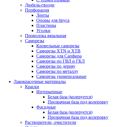
Дюбель-гвозди
Перфорация
Ленты
Опоры для бруса
Пластины
Уголки
Проволока вязальная
Саморезы
Кровельные саморезы
Саморезы XTN и ХTB
Саморезы для Сапфира
Саморезы по ГВЛ и ГКЛ
Саморезы по дереву
Саморезы по металлу
Саморезы универсальные
Лакокрасочные материалы
Краски
Интерьерные
Белая база (колеруется)
Прозрачная база под колеровку
Фасадные
Белая база (колеруется)
Прозрачная база под колеровку
Растворители, очистители