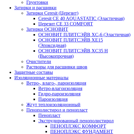
Грунтовки
Затирки и расшивки
Затирки Ceresit (Церезит)
Ceresit CE 40 AQUASTATIC (Эластичная)
Церезит CE 33 COMFORT
Затирки ОСНОВИТ
ОСНОВИТ ПЛИТСЭЙВ XC-6 (Эластичная)
ОСНОВИТ ПЛИТСЭЙВ XЕ15
(Эпоксидная)
ОСНОВИТ ПЛИТСЭЙВ XС35 Н
(Высокопрочная)
Очистители
Растворы для расшивки швов
Защитные составы
Изоляционные материалы
Ветро-, влаго-, пароизоляция
Ветро-влагоизоляция
Гидро-пароизоляция
Пароизоляция
Жгут теплоизоляционный
Пенополистирол и пенопласт
Пенопласт
Экструдированный пенополистирол
ПЕНОПЛЭКС КОМФОРТ
ПЕНОПЛЭКС ФУНДАМЕНТ