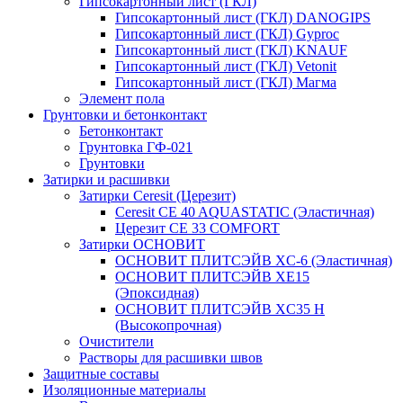
Гипсокартонный лист (ГКЛ)
Гипсокартонный лист (ГКЛ) DANOGIPS
Гипсокартонный лист (ГКЛ) Gyproc
Гипсокартонный лист (ГКЛ) KNAUF
Гипсокартонный лист (ГКЛ) Vetonit
Гипсокартонный лист (ГКЛ) Магма
Элемент пола
Грунтовки и бетонконтакт
Бетонконтакт
Грунтовка ГФ-021
Грунтовки
Затирки и расшивки
Затирки Ceresit (Церезит)
Ceresit CE 40 AQUASTATIC (Эластичная)
Церезит CE 33 COMFORT
Затирки ОСНОВИТ
ОСНОВИТ ПЛИТСЭЙВ XC-6 (Эластичная)
ОСНОВИТ ПЛИТСЭЙВ XЕ15
(Эпоксидная)
ОСНОВИТ ПЛИТСЭЙВ XС35 Н
(Высокопрочная)
Очистители
Растворы для расшивки швов
Защитные составы
Изоляционные материалы