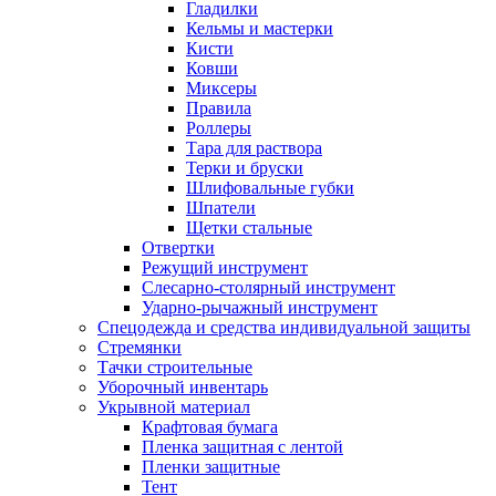
Гладилки
Кельмы и мастерки
Кисти
Ковши
Миксеры
Правила
Роллеры
Тара для раствора
Терки и бруски
Шлифовальные губки
Шпатели
Щетки стальные
Отвертки
Режущий инструмент
Слесарно-столярный инструмент
Ударно-рычажный инструмент
Спецодежда и средства индивидуальной защиты
Стремянки
Тачки строительные
Уборочный инвентарь
Укрывной материал
Крафтовая бумага
Пленка защитная с лентой
Пленки защитные
Тент