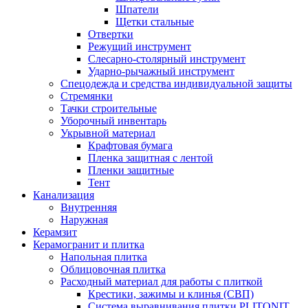
Шпатели
Щетки стальные
Отвертки
Режущий инструмент
Слесарно-столярный инструмент
Ударно-рычажный инструмент
Спецодежда и средства индивидуальной защиты
Стремянки
Тачки строительные
Уборочный инвентарь
Укрывной материал
Крафтовая бумага
Пленка защитная с лентой
Пленки защитные
Тент
Канализация
Внутренняя
Наружная
Керамзит
Керамогранит и плитка
Напольная плитка
Облицовочная плитка
Расходный материал для работы с плиткой
Крестики, зажимы и клинья (СВП)
Система выравнивания плитки PLITONIT