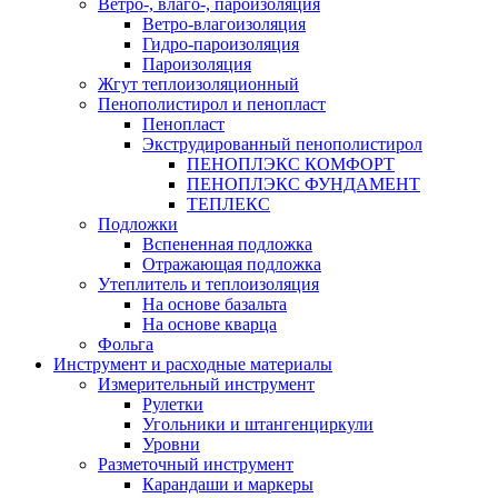
Ветро-, влаго-, пароизоляция
Ветро-влагоизоляция
Гидро-пароизоляция
Пароизоляция
Жгут теплоизоляционный
Пенополистирол и пенопласт
Пенопласт
Экструдированный пенополистирол
ПЕНОПЛЭКС КОМФОРТ
ПЕНОПЛЭКС ФУНДАМЕНТ
ТЕПЛЕКС
Подложки
Вспененная подложка
Отражающая подложка
Утеплитель и теплоизоляция
На основе базальта
На основе кварца
Фольга
Инструмент и расходные материалы
Измерительный инструмент
Рулетки
Угольники и штангенциркули
Уровни
Разметочный инструмент
Карандаши и маркеры