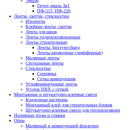
Эмали
Грунт-эмаль 3в1
ПФ-115, ПФ-226
Ленты, скотчи, стеклосетки
Изоленты
Клейкие ленты, скотчи
Лента для швов
Ленты гидроизоляционные
Ленты строительные
Ленты Дихтунгсбанд
Ленты кромочные (демпферные)
Малярные ленты
Сигнальные ленты
Стеклосетки
Серпянка
Сетка армирующая
Углоформирующие ленты
Уголок ПВХ с сеткой
Монтажные и штукатурно-клеевые смеси
Кладочные растворы
Монтажный клей для строительных блоков
Штукатурно-клеевые смеси для теплоизоляции
Наливные полы и стяжки
Обои
Малярный и армирующий флизелин