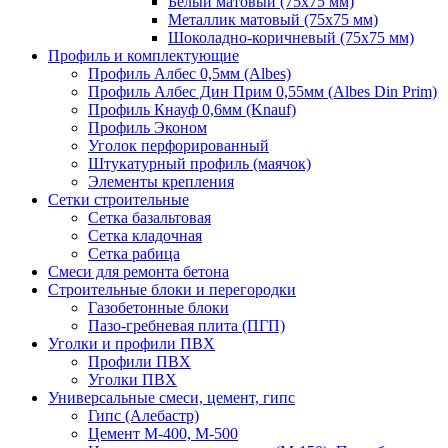
Белый матовый (75х75 мм)
Металлик матовый (75х75 мм)
Шоколадно-коричневый (75х75 мм)
Профиль и комплектующие
Профиль Албес 0,5мм (Albes)
Профиль Албес Дин Прим 0,55мм (Albes Din Prim)
Профиль Кнауф 0,6мм (Knauf)
Профиль Эконом
Уголок перфорированный
Штукатурный профиль (маячок)
Элементы крепления
Сетки строительные
Сетка базальтовая
Сетка кладочная
Сетка рабица
Смеси для ремонта бетона
Строительные блоки и перегородки
Газобетонные блоки
Пазо-гребневая плита (ПГП)
Уголки и профили ПВХ
Профили ПВХ
Уголки ПВХ
Универсальные смеси, цемент, гипс
Гипс (Алебастр)
Цемент М-400, М-500