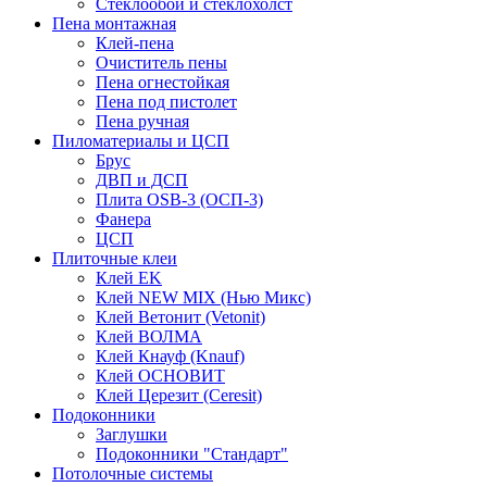
Стеклообои и стеклохолст
Пена монтажная
Клей-пена
Очиститель пены
Пена огнестойкая
Пена под пистолет
Пена ручная
Пиломатериалы и ЦСП
Брус
ДВП и ДСП
Плита OSB-3 (ОСП-3)
Фанера
ЦСП
Плиточные клеи
Клей EK
Клей NEW MIX (Нью Микс)
Клей Ветонит (Vetonit)
Клей ВОЛМА
Клей Кнауф (Knauf)
Клей ОСНОВИТ
Клей Церезит (Ceresit)
Подоконники
Заглушки
Подоконники "Стандарт"
Потолочные системы