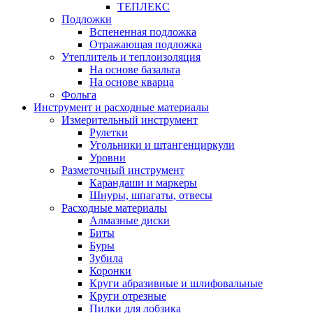
ТЕПЛЕКС
Подложки
Вспененная подложка
Отражающая подложка
Утеплитель и теплоизоляция
На основе базальта
На основе кварца
Фольга
Инструмент и расходные материалы
Измерительный инструмент
Рулетки
Угольники и штангенциркули
Уровни
Разметочный инструмент
Карандаши и маркеры
Шнуры, шпагаты, отвесы
Расходные материалы
Алмазные диски
Биты
Буры
Зубила
Коронки
Круги абразивные и шлифовальные
Круги отрезные
Пилки для лобзика