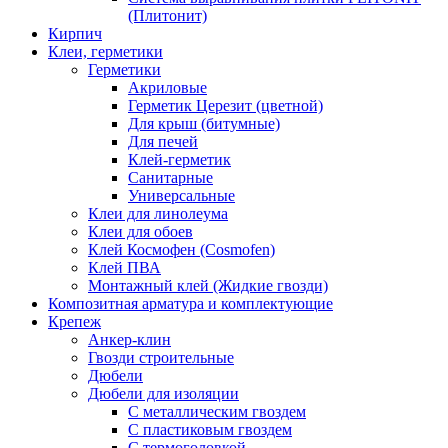
(Плитонит)
Кирпич
Клеи, герметики
Герметики
Акриловые
Герметик Церезит (цветной)
Для крыш (битумные)
Для печей
Клей-герметик
Санитарные
Универсальные
Клеи для линолеума
Клеи для обоев
Клей Космофен (Cosmofen)
Клей ПВА
Монтажный клей (Жидкие гвозди)
Композитная арматура и комплектующие
Крепеж
Анкер-клин
Гвозди строительные
Дюбели
Дюбели для изоляции
С металлическим гвоздем
С пластиковым гвоздем
С термоголовкой