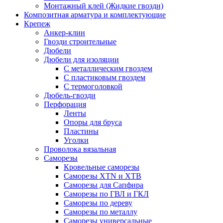
Монтажный клей (Жидкие гвозди)
Композитная арматура и комплектующие
Крепеж
Анкер-клин
Гвозди строительные
Дюбели
Дюбели для изоляции
С металлическим гвоздем
С пластиковым гвоздем
С термоголовкой
Дюбель-гвозди
Перфорация
Ленты
Опоры для бруса
Пластины
Уголки
Проволока вязальная
Саморезы
Кровельные саморезы
Саморезы XTN и ХTB
Саморезы для Сапфира
Саморезы по ГВЛ и ГКЛ
Саморезы по дереву
Саморезы по металлу
Саморезы универсальные