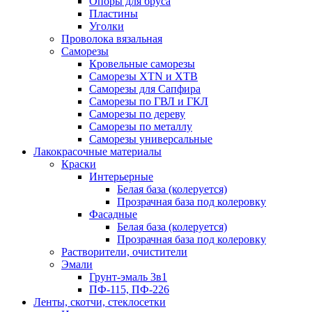
Опоры для бруса
Пластины
Уголки
Проволока вязальная
Саморезы
Кровельные саморезы
Саморезы XTN и ХTB
Саморезы для Сапфира
Саморезы по ГВЛ и ГКЛ
Саморезы по дереву
Саморезы по металлу
Саморезы универсальные
Лакокрасочные материалы
Краски
Интерьерные
Белая база (колеруется)
Прозрачная база под колеровку
Фасадные
Белая база (колеруется)
Прозрачная база под колеровку
Растворители, очистители
Эмали
Грунт-эмаль 3в1
ПФ-115, ПФ-226
Ленты, скотчи, стеклосетки