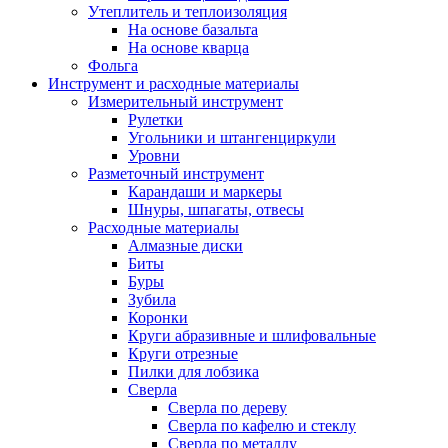
Утеплитель и теплоизоляция
На основе базальта
На основе кварца
Фольга
Инструмент и расходные материалы
Измерительный инструмент
Рулетки
Угольники и штангенциркули
Уровни
Разметочный инструмент
Карандаши и маркеры
Шнуры, шпагаты, отвесы
Расходные материалы
Алмазные диски
Биты
Буры
Зубила
Коронки
Круги абразивные и шлифовальные
Круги отрезные
Пилки для лобзика
Сверла
Сверла по дереву
Сверла по кафелю и стеклу
Сверла по металлу