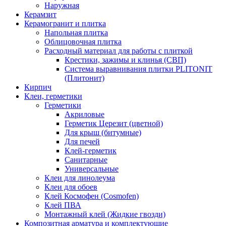
Наружная
Керамзит
Керамогранит и плитка
Напольная плитка
Облицовочная плитка
Расходный материал для работы с плиткой
Крестики, зажимы и клинья (СВП)
Система выравнивания плитки PLITONIT
(Плитонит)
Кирпич
Клеи, герметики
Герметики
Акриловые
Герметик Церезит (цветной)
Для крыш (битумные)
Для печей
Клей-герметик
Санитарные
Универсальные
Клеи для линолеума
Клеи для обоев
Клей Космофен (Cosmofen)
Клей ПВА
Монтажный клей (Жидкие гвозди)
Композитная арматура и комплектующие