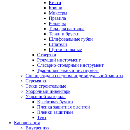
Кисти
Ковши
Миксеры
Правила
Роллеры
Тара для раствора
Терки и бруски
Шлифовальные губки
Шпатели
Щетки стальные
Отвертки
Режущий инструмент
Слесарно-столярный инструмент
Ударно-рычажный инструмент
Спецодежда и средства индивидуальной защиты
Стремянки
Тачки строительные
Уборочный инвентарь
Укрывной материал
Крафтовая бумага
Пленка защитная с лентой
Пленки защитные
Тент
Канализация
Внутренняя