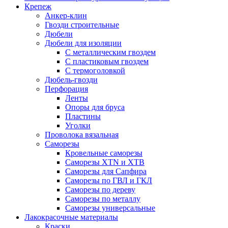
Крепеж
Анкер-клин
Гвозди строительные
Дюбели
Дюбели для изоляции
С металлическим гвоздем
С пластиковым гвоздем
С термоголовкой
Дюбель-гвозди
Перфорация
Ленты
Опоры для бруса
Пластины
Уголки
Проволока вязальная
Саморезы
Кровельные саморезы
Саморезы XTN и ХTB
Саморезы для Сапфира
Саморезы по ГВЛ и ГКЛ
Саморезы по дереву
Саморезы по металлу
Саморезы универсальные
Лакокрасочные материалы
Краски