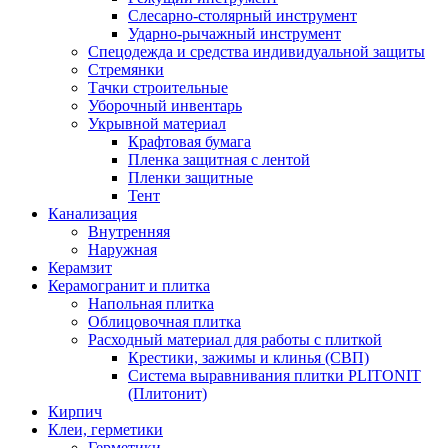
Слесарно-столярный инструмент
Ударно-рычажный инструмент
Спецодежда и средства индивидуальной защиты
Стремянки
Тачки строительные
Уборочный инвентарь
Укрывной материал
Крафтовая бумага
Пленка защитная с лентой
Пленки защитные
Тент
Канализация
Внутренняя
Наружная
Керамзит
Керамогранит и плитка
Напольная плитка
Облицовочная плитка
Расходный материал для работы с плиткой
Крестики, зажимы и клинья (СВП)
Система выравнивания плитки PLITONIT
(Плитонит)
Кирпич
Клеи, герметики
Герметики