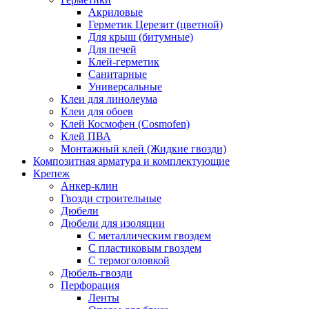
Акриловые
Герметик Церезит (цветной)
Для крыш (битумные)
Для печей
Клей-герметик
Санитарные
Универсальные
Клеи для линолеума
Клеи для обоев
Клей Космофен (Cosmofen)
Клей ПВА
Монтажный клей (Жидкие гвозди)
Композитная арматура и комплектующие
Крепеж
Анкер-клин
Гвозди строительные
Дюбели
Дюбели для изоляции
С металлическим гвоздем
С пластиковым гвоздем
С термоголовкой
Дюбель-гвозди
Перфорация
Ленты