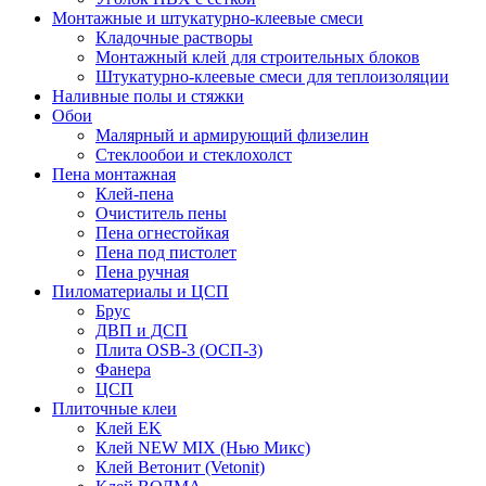
Монтажные и штукатурно-клеевые смеси
Кладочные растворы
Монтажный клей для строительных блоков
Штукатурно-клеевые смеси для теплоизоляции
Наливные полы и стяжки
Обои
Малярный и армирующий флизелин
Стеклообои и стеклохолст
Пена монтажная
Клей-пена
Очиститель пены
Пена огнестойкая
Пена под пистолет
Пена ручная
Пиломатериалы и ЦСП
Брус
ДВП и ДСП
Плита OSB-3 (ОСП-3)
Фанера
ЦСП
Плиточные клеи
Клей EK
Клей NEW MIX (Нью Микс)
Клей Ветонит (Vetonit)