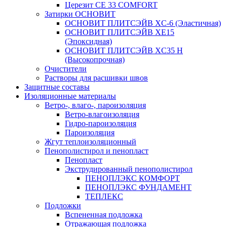
Церезит CE 33 COMFORT
Затирки ОСНОВИТ
ОСНОВИТ ПЛИТСЭЙВ XC-6 (Эластичная)
ОСНОВИТ ПЛИТСЭЙВ XЕ15
(Эпоксидная)
ОСНОВИТ ПЛИТСЭЙВ XС35 Н
(Высокопрочная)
Очистители
Растворы для расшивки швов
Защитные составы
Изоляционные материалы
Ветро-, влаго-, пароизоляция
Ветро-влагоизоляция
Гидро-пароизоляция
Пароизоляция
Жгут теплоизоляционный
Пенополистирол и пенопласт
Пенопласт
Экструдированный пенополистирол
ПЕНОПЛЭКС КОМФОРТ
ПЕНОПЛЭКС ФУНДАМЕНТ
ТЕПЛЕКС
Подложки
Вспененная подложка
Отражающая подложка