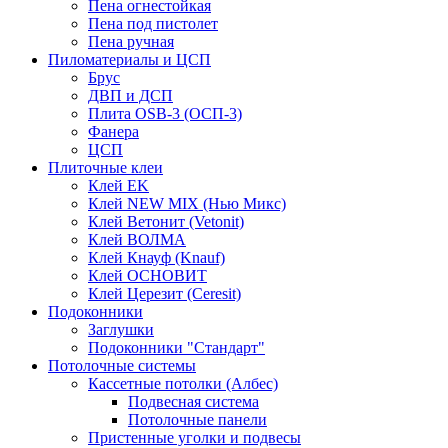
Пена огнестойкая
Пена под пистолет
Пена ручная
Пиломатериалы и ЦСП
Брус
ДВП и ДСП
Плита OSB-3 (ОСП-3)
Фанера
ЦСП
Плиточные клеи
Клей EK
Клей NEW MIX (Нью Микс)
Клей Ветонит (Vetonit)
Клей ВОЛМА
Клей Кнауф (Knauf)
Клей ОСНОВИТ
Клей Церезит (Ceresit)
Подоконники
Заглушки
Подоконники "Стандарт"
Потолочные системы
Кассетные потолки (Албес)
Подвесная система
Потолочные панели
Пристенные уголки и подвесы