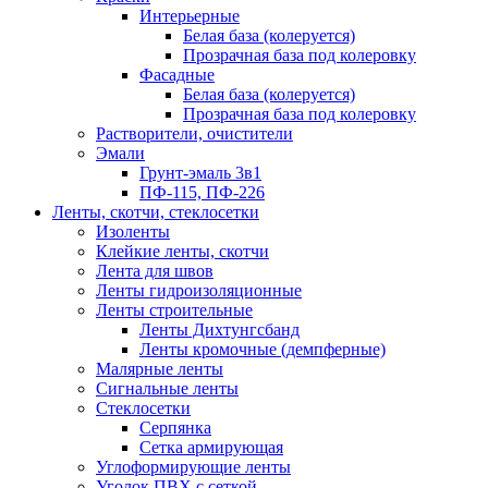
Интерьерные
Белая база (колеруется)
Прозрачная база под колеровку
Фасадные
Белая база (колеруется)
Прозрачная база под колеровку
Растворители, очистители
Эмали
Грунт-эмаль 3в1
ПФ-115, ПФ-226
Ленты, скотчи, стеклосетки
Изоленты
Клейкие ленты, скотчи
Лента для швов
Ленты гидроизоляционные
Ленты строительные
Ленты Дихтунгсбанд
Ленты кромочные (демпферные)
Малярные ленты
Сигнальные ленты
Стеклосетки
Серпянка
Сетка армирующая
Углоформирующие ленты
Уголок ПВХ с сеткой