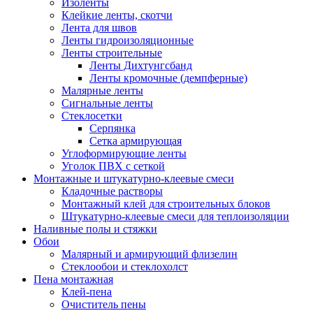
Изоленты
Клейкие ленты, скотчи
Лента для швов
Ленты гидроизоляционные
Ленты строительные
Ленты Дихтунгсбанд
Ленты кромочные (демпферные)
Малярные ленты
Сигнальные ленты
Стеклосетки
Серпянка
Сетка армирующая
Углоформирующие ленты
Уголок ПВХ с сеткой
Монтажные и штукатурно-клеевые смеси
Кладочные растворы
Монтажный клей для строительных блоков
Штукатурно-клеевые смеси для теплоизоляции
Наливные полы и стяжки
Обои
Малярный и армирующий флизелин
Стеклообои и стеклохолст
Пена монтажная
Клей-пена
Очиститель пены