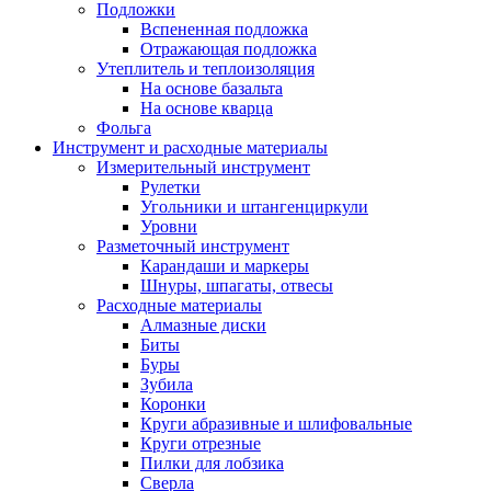
Подложки
Вспененная подложка
Отражающая подложка
Утеплитель и теплоизоляция
На основе базальта
На основе кварца
Фольга
Инструмент и расходные материалы
Измерительный инструмент
Рулетки
Угольники и штангенциркули
Уровни
Разметочный инструмент
Карандаши и маркеры
Шнуры, шпагаты, отвесы
Расходные материалы
Алмазные диски
Биты
Буры
Зубила
Коронки
Круги абразивные и шлифовальные
Круги отрезные
Пилки для лобзика
Сверла