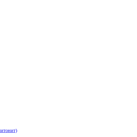
итонит)