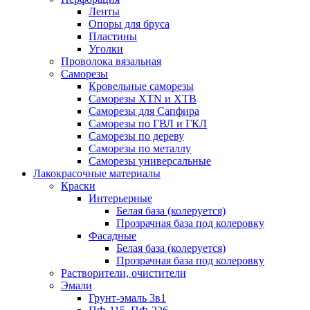
Ленты
Опоры для бруса
Пластины
Уголки
Проволока вязальная
Саморезы
Кровельные саморезы
Саморезы XTN и ХTB
Саморезы для Сапфира
Саморезы по ГВЛ и ГКЛ
Саморезы по дереву
Саморезы по металлу
Саморезы универсальные
Лакокрасочные материалы
Краски
Интерьерные
Белая база (колеруется)
Прозрачная база под колеровку
Фасадные
Белая база (колеруется)
Прозрачная база под колеровку
Растворители, очистители
Эмали
Грунт-эмаль 3в1