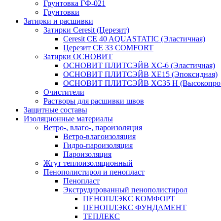
Грунтовка ГФ-021
Грунтовки
Затирки и расшивки
Затирки Ceresit (Церезит)
Ceresit CE 40 AQUASTATIC (Эластичная)
Церезит CE 33 COMFORT
Затирки ОСНОВИТ
ОСНОВИТ ПЛИТСЭЙВ XC-6 (Эластичная)
ОСНОВИТ ПЛИТСЭЙВ XЕ15 (Эпоксидная)
ОСНОВИТ ПЛИТСЭЙВ XС35 Н (Высокопроч
Очистители
Растворы для расшивки швов
Защитные составы
Изоляционные материалы
Ветро-, влаго-, пароизоляция
Ветро-влагоизоляция
Гидро-пароизоляция
Пароизоляция
Жгут теплоизоляционный
Пенополистирол и пенопласт
Пенопласт
Экструдированный пенополистирол
ПЕНОПЛЭКС КОМФОРТ
ПЕНОПЛЭКС ФУНДАМЕНТ
ТЕПЛЕКС