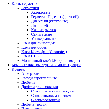
Клеи, герметики
Герметики
Акриловые
Герметик Церезит (цветной)
Для крыш (битумные)
Для печей
Клей-герметик
Санитарные
Универсальные
Клеи для линолеума
Клеи для обоев
Клей Космофен (Cosmofen)
Клей ПВА
Монтажный клей (Жидкие гвозди)
Композитная арматура и комплектующие
Крепеж
Анкер-клин
Гвозди строительные
Дюбели
Дюбели для изоляции
С металлическим гвоздем
С пластиковым гвоздем
С термоголовкой
Дюбель-гвозди
Перфорация