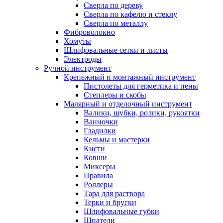
Сверла по дереву
Сверла по кафелю и стеклу
Сверла по металлу
Фиброволокно
Хомуты
Шлифовальные сетки и листы
Электроды
Ручной инструмент
Крепежный и монтажный инструмент
Пистолеты для герметика и пены
Степлеры и скобы
Малярный и отделочный инструмент
Валики, шубки, ролики, рукоятки
Ванночки
Гладилки
Кельмы и мастерки
Кисти
Ковши
Миксеры
Правила
Роллеры
Тара для раствора
Терки и бруски
Шлифовальные губки
Шпатели