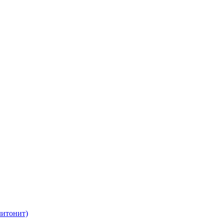
итонит)