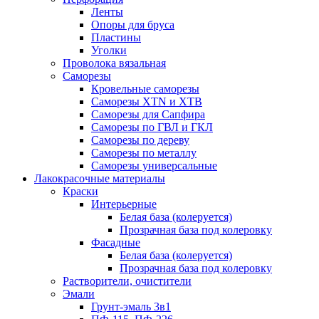
Ленты
Опоры для бруса
Пластины
Уголки
Проволока вязальная
Саморезы
Кровельные саморезы
Саморезы XTN и ХTB
Саморезы для Сапфира
Саморезы по ГВЛ и ГКЛ
Саморезы по дереву
Саморезы по металлу
Саморезы универсальные
Лакокрасочные материалы
Краски
Интерьерные
Белая база (колеруется)
Прозрачная база под колеровку
Фасадные
Белая база (колеруется)
Прозрачная база под колеровку
Растворители, очистители
Эмали
Грунт-эмаль 3в1