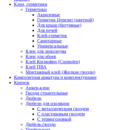
Клеи, герметики
Герметики
Акриловые
Герметик Церезит (цветной)
Для крыш (битумные)
Для печей
Клей-герметик
Санитарные
Универсальные
Клеи для линолеума
Клеи для обоев
Клей Космофен (Cosmofen)
Клей ПВА
Монтажный клей (Жидкие гвозди)
Композитная арматура и комплектующие
Крепеж
Анкер-клин
Гвозди строительные
Дюбели
Дюбели для изоляции
С металлическим гвоздем
С пластиковым гвоздем
С термоголовкой
Дюбель-гвозди
Перфорация