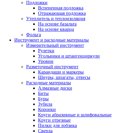
Подложки
Вспененная подложка
Отражающая подложка
Утеплитель и теплоизоляция
На основе базальта
На основе кварца
Фольга
Инструмент и расходные материалы
Измерительный инструмент
Рулетки
Угольники и штангенциркули
Уровни
Разметочный инструмент
Карандаши и маркеры
Шнуры, шпагаты, отвесы
Расходные материалы
Алмазные диски
Биты
Буры
Зубила
Коронки
Круги абразивные и шлифовальные
Круги отрезные
Пилки для лобзика
Сверла