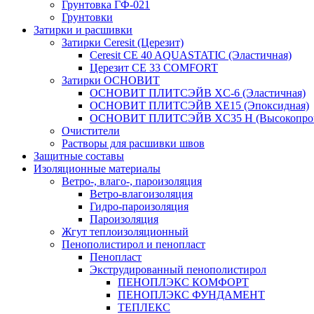
Грунтовка ГФ-021
Грунтовки
Затирки и расшивки
Затирки Ceresit (Церезит)
Ceresit CE 40 AQUASTATIC (Эластичная)
Церезит CE 33 COMFORT
Затирки ОСНОВИТ
ОСНОВИТ ПЛИТСЭЙВ XC-6 (Эластичная)
ОСНОВИТ ПЛИТСЭЙВ XЕ15 (Эпоксидная)
ОСНОВИТ ПЛИТСЭЙВ XС35 Н (Высокопроч
Очистители
Растворы для расшивки швов
Защитные составы
Изоляционные материалы
Ветро-, влаго-, пароизоляция
Ветро-влагоизоляция
Гидро-пароизоляция
Пароизоляция
Жгут теплоизоляционный
Пенополистирол и пенопласт
Пенопласт
Экструдированный пенополистирол
ПЕНОПЛЭКС КОМФОРТ
ПЕНОПЛЭКС ФУНДАМЕНТ
ТЕПЛЕКС