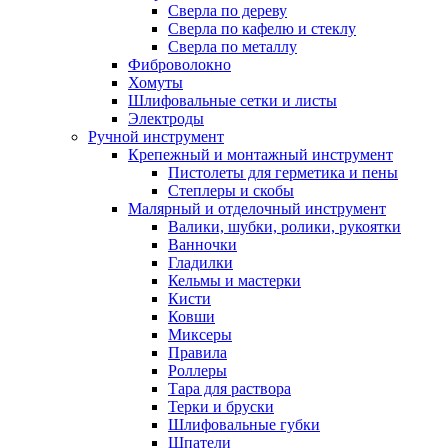
Сверла по дереву
Сверла по кафелю и стеклу
Сверла по металлу
Фиброволокно
Хомуты
Шлифовальные сетки и листы
Электроды
Ручной инструмент
Крепежный и монтажный инструмент
Пистолеты для герметика и пены
Степлеры и скобы
Малярный и отделочный инструмент
Валики, шубки, ролики, рукоятки
Ванночки
Гладилки
Кельмы и мастерки
Кисти
Ковши
Миксеры
Правила
Роллеры
Тара для раствора
Терки и бруски
Шлифовальные губки
Шпатели