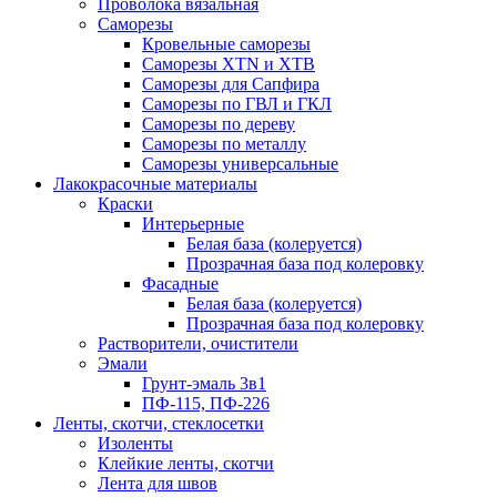
Проволока вязальная
Саморезы
Кровельные саморезы
Саморезы XTN и ХTB
Саморезы для Сапфира
Саморезы по ГВЛ и ГКЛ
Саморезы по дереву
Саморезы по металлу
Саморезы универсальные
Лакокрасочные материалы
Краски
Интерьерные
Белая база (колеруется)
Прозрачная база под колеровку
Фасадные
Белая база (колеруется)
Прозрачная база под колеровку
Растворители, очистители
Эмали
Грунт-эмаль 3в1
ПФ-115, ПФ-226
Ленты, скотчи, стеклосетки
Изоленты
Клейкие ленты, скотчи
Лента для швов