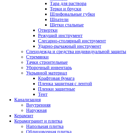
Тара для раствора
Терки и бруски
Шлифовальные губки
Шпатели
Щетки стальные
Отвертки
Режущий инструмент
Слесарно-столярный инструмент
Ударно-рычажный инструмент
Спецодежда и средства индивидуальной защиты
Стремянки
Тачки строительные
Уборочный инвентарь
Укрывной материал
Крафтовая бумага
Пленка защитная с лентой
Пленки защитные
Тент
Канализация
Внутренняя
Наружная
Керамзит
Керамогранит и плитка
Напольная плитка
Облицовочная плитка