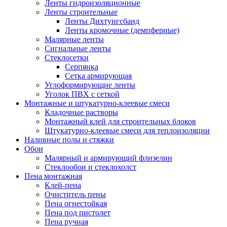
Ленты гидроизоляционные
Ленты строительные
Ленты Дихтунгсбанд
Ленты кромочные (демпферные)
Малярные ленты
Сигнальные ленты
Стеклосетки
Серпянка
Сетка армирующая
Углоформирующие ленты
Уголок ПВХ с сеткой
Монтажные и штукатурно-клеевые смеси
Кладочные растворы
Монтажный клей для строительных блоков
Штукатурно-клеевые смеси для теплоизоляции
Наливные полы и стяжки
Обои
Малярный и армирующий флизелин
Стеклообои и стеклохолст
Пена монтажная
Клей-пена
Очиститель пены
Пена огнестойкая
Пена под пистолет
Пена ручная