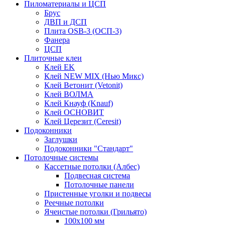
Пиломатериалы и ЦСП
Брус
ДВП и ДСП
Плита OSB-3 (ОСП-3)
Фанера
ЦСП
Плиточные клеи
Клей EK
Клей NEW MIX (Нью Микс)
Клей Ветонит (Vetonit)
Клей ВОЛМА
Клей Кнауф (Knauf)
Клей ОСНОВИТ
Клей Церезит (Ceresit)
Подоконники
Заглушки
Подоконники "Стандарт"
Потолочные системы
Кассетные потолки (Албес)
Подвесная система
Потолочные панели
Пристенные уголки и подвесы
Реечные потолки
Ячеистые потолки (Грильято)
100х100 мм