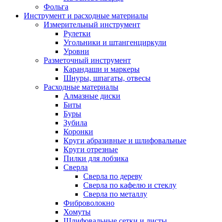
Фольга
Инструмент и расходные материалы
Измерительный инструмент
Рулетки
Угольники и штангенциркули
Уровни
Разметочный инструмент
Карандаши и маркеры
Шнуры, шпагаты, отвесы
Расходные материалы
Алмазные диски
Биты
Буры
Зубила
Коронки
Круги абразивные и шлифовальные
Круги отрезные
Пилки для лобзика
Сверла
Сверла по дереву
Сверла по кафелю и стеклу
Сверла по металлу
Фиброволокно
Хомуты
Шлифовальные сетки и листы