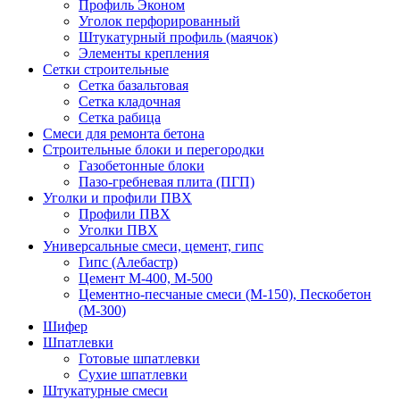
Профиль Эконом
Уголок перфорированный
Штукатурный профиль (маячок)
Элементы крепления
Сетки строительные
Сетка базальтовая
Сетка кладочная
Сетка рабица
Смеси для ремонта бетона
Строительные блоки и перегородки
Газобетонные блоки
Пазо-гребневая плита (ПГП)
Уголки и профили ПВХ
Профили ПВХ
Уголки ПВХ
Универсальные смеси, цемент, гипс
Гипс (Алебастр)
Цемент М-400, М-500
Цементно-песчаные смеси (М-150), Пескобетон
(М-300)
Шифер
Шпатлевки
Готовые шпатлевки
Сухие шпатлевки
Штукатурные смеси