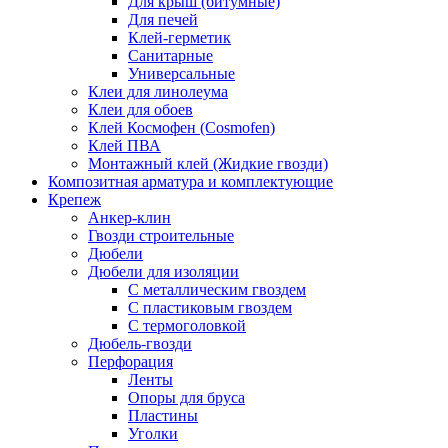
Для крыш (битумные)
Для печей
Клей-герметик
Санитарные
Универсальные
Клеи для линолеума
Клеи для обоев
Клей Космофен (Cosmofen)
Клей ПВА
Монтажный клей (Жидкие гвозди)
Композитная арматура и комплектующие
Крепеж
Анкер-клин
Гвозди строительные
Дюбели
Дюбели для изоляции
С металлическим гвоздем
С пластиковым гвоздем
С термоголовкой
Дюбель-гвозди
Перфорация
Ленты
Опоры для бруса
Пластины
Уголки