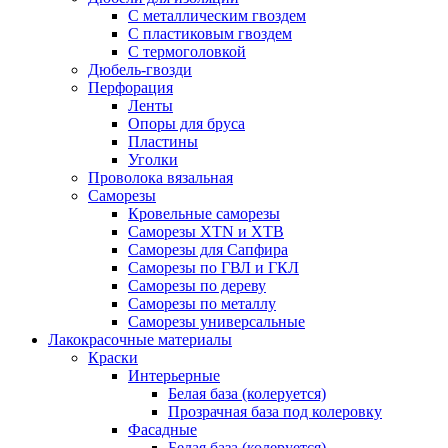
С металлическим гвоздем
С пластиковым гвоздем
С термоголовкой
Дюбель-гвозди
Перфорация
Ленты
Опоры для бруса
Пластины
Уголки
Проволока вязальная
Саморезы
Кровельные саморезы
Саморезы XTN и ХTB
Саморезы для Сапфира
Саморезы по ГВЛ и ГКЛ
Саморезы по дереву
Саморезы по металлу
Саморезы универсальные
Лакокрасочные материалы
Краски
Интерьерные
Белая база (колеруется)
Прозрачная база под колеровку
Фасадные
Белая база (колеруется)