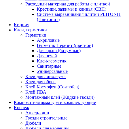
Расходный материал для работы с плиткой
Крестики, зажимы и клинья (СВП)
Система выравнивания плитки PLITONIT
(Плитонит)
Кирпич
Клеи, герметики
Герметики
Акриловые
Герметик Церезит (цветной)
Для крыш (битумные)
Для печей
Клей-герметик
Санитарные
Универсальные
Клеи для линолеума
Клеи для обоев
Клей Космофен (Cosmofen)
Клей ПВА
Монтажный клей (Жидкие гвозди)
Композитная арматура и комплектующие
Крепеж
Анкер-клин
Гвозди строительные
Дюбели
Дюбели для изоляции