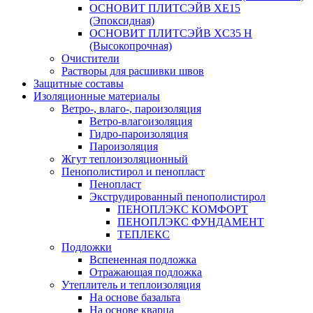
ОСНОВИТ ПЛИТСЭЙВ XЕ15
(Эпоксидная)
ОСНОВИТ ПЛИТСЭЙВ XС35 Н
(Высокопрочная)
Очистители
Растворы для расшивки швов
Защитные составы
Изоляционные материалы
Ветро-, влаго-, пароизоляция
Ветро-влагоизоляция
Гидро-пароизоляция
Пароизоляция
Жгут теплоизоляционный
Пенополистирол и пенопласт
Пенопласт
Экструдированный пенополистирол
ПЕНОПЛЭКС КОМФОРТ
ПЕНОПЛЭКС ФУНДАМЕНТ
ТЕПЛЕКС
Подложки
Вспененная подложка
Отражающая подложка
Утеплитель и теплоизоляция
На основе базальта
На основе кварца