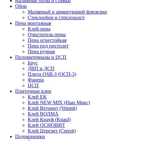
Наливные полы и стяжки
Обои
Малярный и армирующий флизелин
Стеклообои и стеклохолст
Пена монтажная
Клей-пена
Очиститель пены
Пена огнестойкая
Пена под пистолет
Пена ручная
Пиломатериалы и ЦСП
Брус
ДВП и ДСП
Плита OSB-3 (ОСП-3)
Фанера
ЦСП
Плиточные клеи
Клей EK
Клей NEW MIX (Нью Микс)
Клей Ветонит (Vetonit)
Клей ВОЛМА
Клей Кнауф (Knauf)
Клей ОСНОВИТ
Клей Церезит (Ceresit)
Подоконники