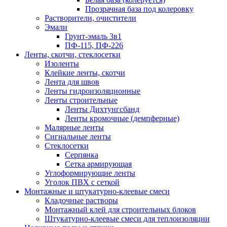
Прозрачная база под колеровку
Растворители, очистители
Эмали
Грунт-эмаль 3в1
ПФ-115, ПФ-226
Ленты, скотчи, стеклосетки
Изоленты
Клейкие ленты, скотчи
Лента для швов
Ленты гидроизоляционные
Ленты строительные
Ленты Дихтунгсбанд
Ленты кромочные (демпферные)
Малярные ленты
Сигнальные ленты
Стеклосетки
Серпянка
Сетка армирующая
Углоформирующие ленты
Уголок ПВХ с сеткой
Монтажные и штукатурно-клеевые смеси
Кладочные растворы
Монтажный клей для строительных блоков
Штукатурно-клеевые смеси для теплоизоляции