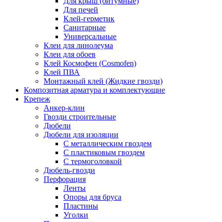
Для крыш (битумные)
Для печей
Клей-герметик
Санитарные
Универсальные
Клеи для линолеума
Клеи для обоев
Клей Космофен (Cosmofen)
Клей ПВА
Монтажный клей (Жидкие гвозди)
Композитная арматура и комплектующие
Крепеж
Анкер-клин
Гвозди строительные
Дюбели
Дюбели для изоляции
С металлическим гвоздем
С пластиковым гвоздем
С термоголовкой
Дюбель-гвозди
Перфорация
Ленты
Опоры для бруса
Пластины
Уголки