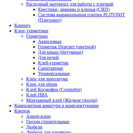
Расходный материал для работы с плиткой
Крестики, зажимы и клинья (СВП)
Система выравнивания плитки PLITONIT
(Плитонит)
Кирпич
Клеи, герметики
Герметики
Акриловые
Герметик Церезит (цветной)
Для крыш (битумные)
Для печей
Клей-герметик
Санитарные
Универсальные
Клеи для линолеума
Клеи для обоев
Клей Космофен (Cosmofen)
Клей ПВА
Монтажный клей (Жидкие гвозди)
Композитная арматура и комплектующие
Крепеж
Анкер-клин
Гвозди строительные
Дюбели
Дюбели для изоляции