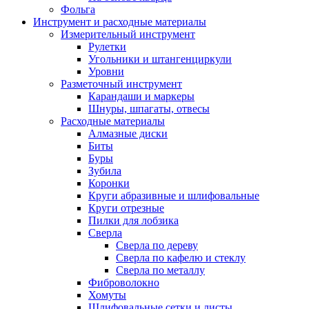
Фольга
Инструмент и расходные материалы
Измерительный инструмент
Рулетки
Угольники и штангенциркули
Уровни
Разметочный инструмент
Карандаши и маркеры
Шнуры, шпагаты, отвесы
Расходные материалы
Алмазные диски
Биты
Буры
Зубила
Коронки
Круги абразивные и шлифовальные
Круги отрезные
Пилки для лобзика
Сверла
Сверла по дереву
Сверла по кафелю и стеклу
Сверла по металлу
Фиброволокно
Хомуты
Шлифовальные сетки и листы