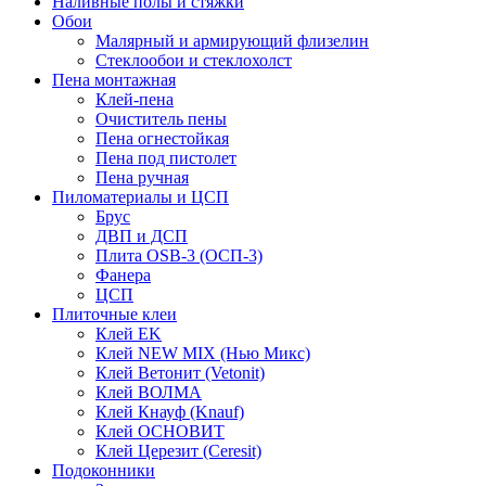
Наливные полы и стяжки
Обои
Малярный и армирующий флизелин
Стеклообои и стеклохолст
Пена монтажная
Клей-пена
Очиститель пены
Пена огнестойкая
Пена под пистолет
Пена ручная
Пиломатериалы и ЦСП
Брус
ДВП и ДСП
Плита OSB-3 (ОСП-3)
Фанера
ЦСП
Плиточные клеи
Клей EK
Клей NEW MIX (Нью Микс)
Клей Ветонит (Vetonit)
Клей ВОЛМА
Клей Кнауф (Knauf)
Клей ОСНОВИТ
Клей Церезит (Ceresit)
Подоконники