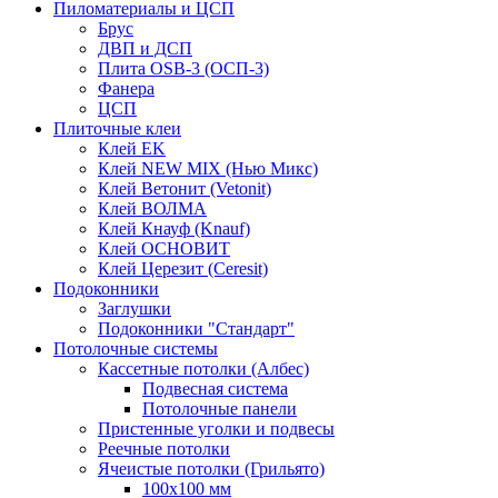
Пиломатериалы и ЦСП
Брус
ДВП и ДСП
Плита OSB-3 (ОСП-3)
Фанера
ЦСП
Плиточные клеи
Клей EK
Клей NEW MIX (Нью Микс)
Клей Ветонит (Vetonit)
Клей ВОЛМА
Клей Кнауф (Knauf)
Клей ОСНОВИТ
Клей Церезит (Ceresit)
Подоконники
Заглушки
Подоконники "Стандарт"
Потолочные системы
Кассетные потолки (Албес)
Подвесная система
Потолочные панели
Пристенные уголки и подвесы
Реечные потолки
Ячеистые потолки (Грильято)
100х100 мм