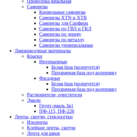
Проволока вязальная
Саморезы
Кровельные саморезы
Саморезы XTN и ХTB
Саморезы для Сапфира
Саморезы по ГВЛ и ГКЛ
Саморезы по дереву
Саморезы по металлу
Саморезы универсальные
Лакокрасочные материалы
Краски
Интерьерные
Белая база (колеруется)
Прозрачная база под колеровку
Фасадные
Белая база (колеруется)
Прозрачная база под колеровку
Растворители, очистители
Эмали
Грунт-эмаль 3в1
ПФ-115, ПФ-226
Ленты, скотчи, стеклосетки
Изоленты
Клейкие ленты, скотчи
Лента для швов