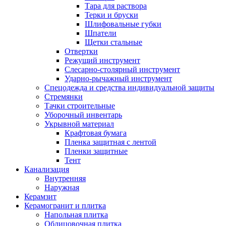
Тара для раствора
Терки и бруски
Шлифовальные губки
Шпатели
Щетки стальные
Отвертки
Режущий инструмент
Слесарно-столярный инструмент
Ударно-рычажный инструмент
Спецодежда и средства индивидуальной защиты
Стремянки
Тачки строительные
Уборочный инвентарь
Укрывной материал
Крафтовая бумага
Пленка защитная с лентой
Пленки защитные
Тент
Канализация
Внутренняя
Наружная
Керамзит
Керамогранит и плитка
Напольная плитка
Облицовочная плитка