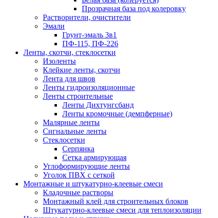
Прозрачная база под колеровку
Растворители, очистители
Эмали
Грунт-эмаль 3в1
ПФ-115, ПФ-226
Ленты, скотчи, стеклосетки
Изоленты
Клейкие ленты, скотчи
Лента для швов
Ленты гидроизоляционные
Ленты строительные
Ленты Дихтунгсбанд
Ленты кромочные (демпферные)
Малярные ленты
Сигнальные ленты
Стеклосетки
Серпянка
Сетка армирующая
Углоформирующие ленты
Уголок ПВХ с сеткой
Монтажные и штукатурно-клеевые смеси
Кладочные растворы
Монтажный клей для строительных блоков
Штукатурно-клеевые смеси для теплоизоляции