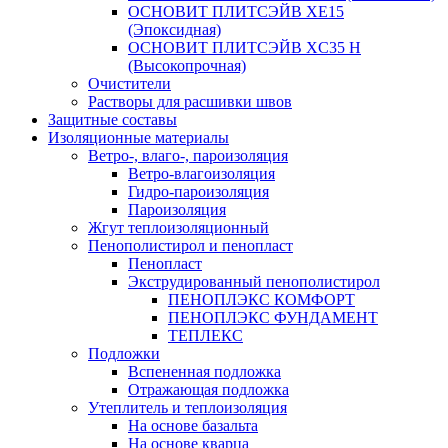
ОСНОВИТ ПЛИТСЭЙВ XЕ15
(Эпоксидная)
ОСНОВИТ ПЛИТСЭЙВ XС35 Н
(Высокопрочная)
Очистители
Растворы для расшивки швов
Защитные составы
Изоляционные материалы
Ветро-, влаго-, пароизоляция
Ветро-влагоизоляция
Гидро-пароизоляция
Пароизоляция
Жгут теплоизоляционный
Пенополистирол и пенопласт
Пенопласт
Экструдированный пенополистирол
ПЕНОПЛЭКС КОМФОРТ
ПЕНОПЛЭКС ФУНДАМЕНТ
ТЕПЛЕКС
Подложки
Вспененная подложка
Отражающая подложка
Утеплитель и теплоизоляция
На основе базальта
На основе кварца