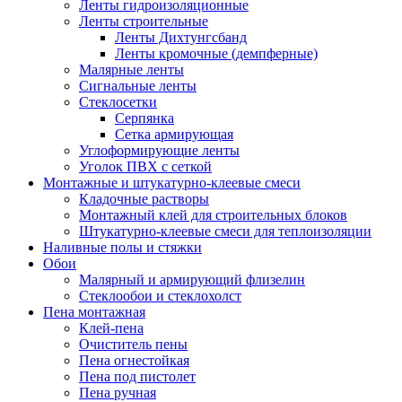
Ленты гидроизоляционные
Ленты строительные
Ленты Дихтунгсбанд
Ленты кромочные (демпферные)
Малярные ленты
Сигнальные ленты
Стеклосетки
Серпянка
Сетка армирующая
Углоформирующие ленты
Уголок ПВХ с сеткой
Монтажные и штукатурно-клеевые смеси
Кладочные растворы
Монтажный клей для строительных блоков
Штукатурно-клеевые смеси для теплоизоляции
Наливные полы и стяжки
Обои
Малярный и армирующий флизелин
Стеклообои и стеклохолст
Пена монтажная
Клей-пена
Очиститель пены
Пена огнестойкая
Пена под пистолет
Пена ручная