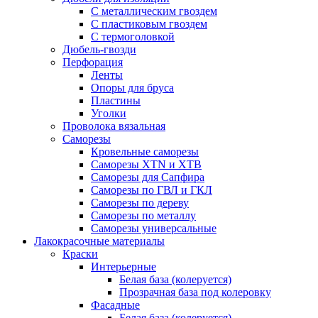
С металлическим гвоздем
С пластиковым гвоздем
С термоголовкой
Дюбель-гвозди
Перфорация
Ленты
Опоры для бруса
Пластины
Уголки
Проволока вязальная
Саморезы
Кровельные саморезы
Саморезы XTN и ХTB
Саморезы для Сапфира
Саморезы по ГВЛ и ГКЛ
Саморезы по дереву
Саморезы по металлу
Саморезы универсальные
Лакокрасочные материалы
Краски
Интерьерные
Белая база (колеруется)
Прозрачная база под колеровку
Фасадные
Белая база (колеруется)