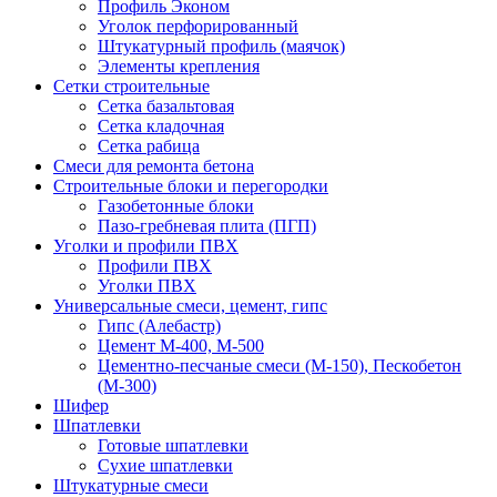
Профиль Эконом
Уголок перфорированный
Штукатурный профиль (маячок)
Элементы крепления
Сетки строительные
Сетка базальтовая
Сетка кладочная
Сетка рабица
Смеси для ремонта бетона
Строительные блоки и перегородки
Газобетонные блоки
Пазо-гребневая плита (ПГП)
Уголки и профили ПВХ
Профили ПВХ
Уголки ПВХ
Универсальные смеси, цемент, гипс
Гипс (Алебастр)
Цемент М-400, М-500
Цементно-песчаные смеси (М-150), Пескобетон
(М-300)
Шифер
Шпатлевки
Готовые шпатлевки
Сухие шпатлевки
Штукатурные смеси