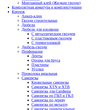
Монтажный клей (Жидкие гвозди)
Композитная арматура и комплектующие
Крепеж
Анкер-клин
Гвозди строительные
Дюбели
Дюбели для изоляции
С металлическим гвоздем
С пластиковым гвоздем
С термоголовкой
Дюбель-гвозди
Перфорация
Ленты
Опоры для бруса
Пластины
Уголки
Проволока вязальная
Саморезы
Кровельные саморезы
Саморезы XTN и ХTB
Саморезы для Сапфира
Саморезы по ГВЛ и ГКЛ
Саморезы по дереву
Саморезы по металлу
Саморезы универсальные