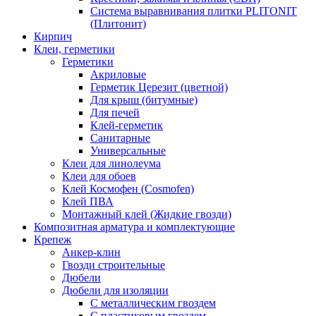
Система выравнивания плитки PLITONIT
(Плитонит)
Кирпич
Клеи, герметики
Герметики
Акриловые
Герметик Церезит (цветной)
Для крыш (битумные)
Для печей
Клей-герметик
Санитарные
Универсальные
Клеи для линолеума
Клеи для обоев
Клей Космофен (Cosmofen)
Клей ПВА
Монтажный клей (Жидкие гвозди)
Композитная арматура и комплектующие
Крепеж
Анкер-клин
Гвозди строительные
Дюбели
Дюбели для изоляции
С металлическим гвоздем
С пластиковым гвоздем