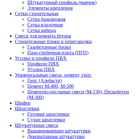
Штукатурный профиль (маячок)
Элементы крепления
Сетки строительные
Сетка базальтовая
Сетка кладочная
Сетка рабица
Смеси для ремонта бетона
Строительные блоки и перегородки
Газобетонные блоки
Пазо-гребневая плита (ПГП)
Уголки и профили ПВХ
Профили ПВХ
Уголки ПВХ
Универсальные смеси, цемент, гипс
Гипс (Алебастр)
Цемент М-400, М-500
Цементно-песчаные смеси (М-150), Пескобетон
(М-300)
Шифер
Шпатлевки
Готовые шпатлевки
Сухие шпатлевки
Штукатурные смеси
Выравнивающие штукатурки
Декоративные штукатурки