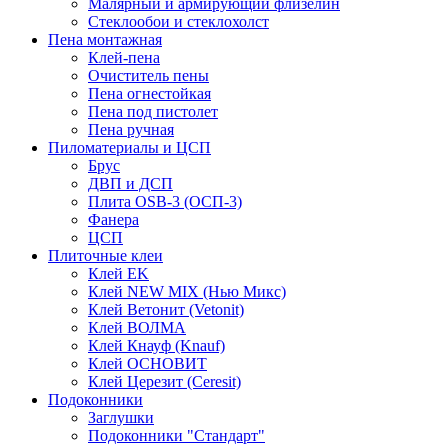
Малярный и армирующий флизелин
Стеклообои и стеклохолст
Пена монтажная
Клей-пена
Очиститель пены
Пена огнестойкая
Пена под пистолет
Пена ручная
Пиломатериалы и ЦСП
Брус
ДВП и ДСП
Плита OSB-3 (ОСП-3)
Фанера
ЦСП
Плиточные клеи
Клей EK
Клей NEW MIX (Нью Микс)
Клей Ветонит (Vetonit)
Клей ВОЛМА
Клей Кнауф (Knauf)
Клей ОСНОВИТ
Клей Церезит (Ceresit)
Подоконники
Заглушки
Подоконники "Стандарт"