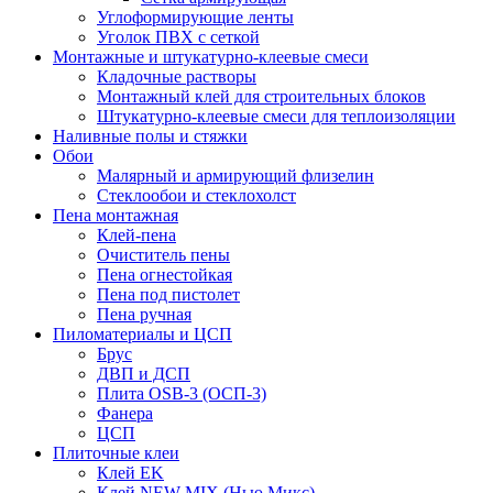
Углоформирующие ленты
Уголок ПВХ с сеткой
Монтажные и штукатурно-клеевые смеси
Кладочные растворы
Монтажный клей для строительных блоков
Штукатурно-клеевые смеси для теплоизоляции
Наливные полы и стяжки
Обои
Малярный и армирующий флизелин
Стеклообои и стеклохолст
Пена монтажная
Клей-пена
Очиститель пены
Пена огнестойкая
Пена под пистолет
Пена ручная
Пиломатериалы и ЦСП
Брус
ДВП и ДСП
Плита OSB-3 (ОСП-3)
Фанера
ЦСП
Плиточные клеи
Клей EK
Клей NEW MIX (Нью Микс)