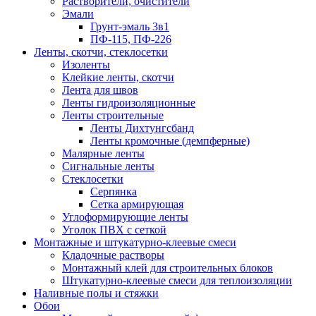
Растворители, очистители
Эмали
Грунт-эмаль 3в1
ПФ-115, ПФ-226
Ленты, скотчи, стеклосетки
Изоленты
Клейкие ленты, скотчи
Лента для швов
Ленты гидроизоляционные
Ленты строительные
Ленты Дихтунгсбанд
Ленты кромочные (демпферные)
Малярные ленты
Сигнальные ленты
Стеклосетки
Серпянка
Сетка армирующая
Углоформирующие ленты
Уголок ПВХ с сеткой
Монтажные и штукатурно-клеевые смеси
Кладочные растворы
Монтажный клей для строительных блоков
Штукатурно-клеевые смеси для теплоизоляции
Наливные полы и стяжки
Обои