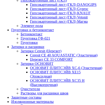
Гипсокартонный лист (ГКЛ)
Гипсокартонный лист (ГКЛ) DANOGIPS
Гипсокартонный лист (ГКЛ) Gyproc
Гипсокартонный лист (ГКЛ) KNAUF
Гипсокартонный лист (ГКЛ) Vetonit
Гипсокартонный лист (ГКЛ) Магма
Элемент пола
Грунтовки и бетонконтакт
Бетонконтакт
Грунтовка ГФ-021
Грунтовки
Затирки и расшивки
Затирки Ceresit (Церезит)
Ceresit CE 40 AQUASTATIC (Эластичная)
Церезит CE 33 COMFORT
Затирки ОСНОВИТ
ОСНОВИТ ПЛИТСЭЙВ XC-6 (Эластичная)
ОСНОВИТ ПЛИТСЭЙВ XЕ15
(Эпоксидная)
ОСНОВИТ ПЛИТСЭЙВ XС35 Н
(Высокопрочная)
Очистители
Растворы для расшивки швов
Защитные составы
Изоляционные материалы