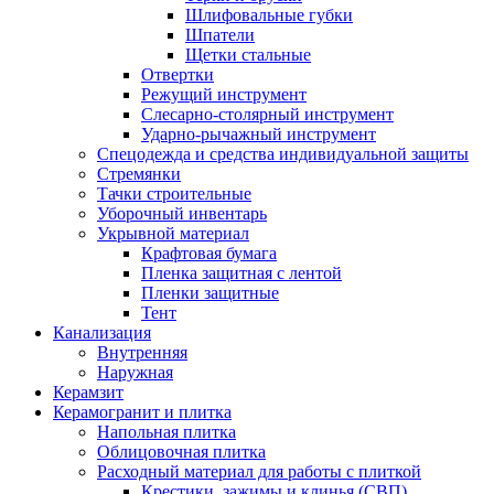
Шлифовальные губки
Шпатели
Щетки стальные
Отвертки
Режущий инструмент
Слесарно-столярный инструмент
Ударно-рычажный инструмент
Спецодежда и средства индивидуальной защиты
Стремянки
Тачки строительные
Уборочный инвентарь
Укрывной материал
Крафтовая бумага
Пленка защитная с лентой
Пленки защитные
Тент
Канализация
Внутренняя
Наружная
Керамзит
Керамогранит и плитка
Напольная плитка
Облицовочная плитка
Расходный материал для работы с плиткой
Крестики, зажимы и клинья (СВП)