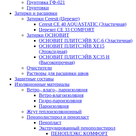
Грунтовка ГФ-021
Грунтовки
Затирки и расшивки
Затирки Ceresit (Церезит)
Ceresit CE 40 AQUASTATIC (Эластичная)
Церезит CE 33 COMFORT
Затирки ОСНОВИТ
ОСНОВИТ ПЛИТСЭЙВ XC-6 (Эластичная)
ОСНОВИТ ПЛИТСЭЙВ XЕ15
(Эпоксидная)
ОСНОВИТ ПЛИТСЭЙВ XС35 Н
(Высокопрочная)
Очистители
Растворы для расшивки швов
Защитные составы
Изоляционные материалы
Ветро-, влаго-, пароизоляция
Ветро-влагоизоляция
Гидро-пароизоляция
Пароизоляция
Жгут теплоизоляционный
Пенополистирол и пенопласт
Пенопласт
Экструдированный пенополистирол
ПЕНОПЛЭКС КОМФОРТ