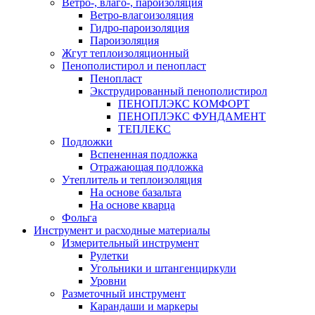
Ветро-, влаго-, пароизоляция
Ветро-влагоизоляция
Гидро-пароизоляция
Пароизоляция
Жгут теплоизоляционный
Пенополистирол и пенопласт
Пенопласт
Экструдированный пенополистирол
ПЕНОПЛЭКС КОМФОРТ
ПЕНОПЛЭКС ФУНДАМЕНТ
ТЕПЛЕКС
Подложки
Вспененная подложка
Отражающая подложка
Утеплитель и теплоизоляция
На основе базальта
На основе кварца
Фольга
Инструмент и расходные материалы
Измерительный инструмент
Рулетки
Угольники и штангенциркули
Уровни
Разметочный инструмент
Карандаши и маркеры