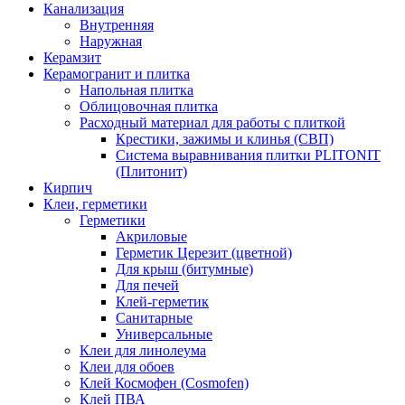
Канализация
Внутренняя
Наружная
Керамзит
Керамогранит и плитка
Напольная плитка
Облицовочная плитка
Расходный материал для работы с плиткой
Крестики, зажимы и клинья (СВП)
Система выравнивания плитки PLITONIT
(Плитонит)
Кирпич
Клеи, герметики
Герметики
Акриловые
Герметик Церезит (цветной)
Для крыш (битумные)
Для печей
Клей-герметик
Санитарные
Универсальные
Клеи для линолеума
Клеи для обоев
Клей Космофен (Cosmofen)
Клей ПВА