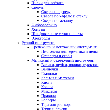
Пилки для лобзика
Сверла
Сверла по дереву
Сверла по кафелю и стеклу
Сверла по металлу
Фиброволокно
Хомуты
Шлифовальные сетки и листы
Электроды
Ручной инструмент
Крепежный и монтажный инструмент
Пистолеты для герметика и пены
Степлеры и скобы
Малярный и отделочный инструмент
Валики, шубки, ролики, рукоятки
Ванночки
Гладилки
Кельмы и мастерки
Кисти
Ковши
Миксеры
Правила
Роллеры
Тара для раствора
Терки и бруски