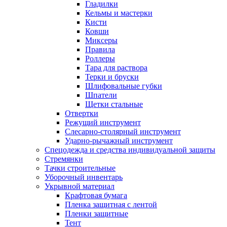
Гладилки
Кельмы и мастерки
Кисти
Ковши
Миксеры
Правила
Роллеры
Тара для раствора
Терки и бруски
Шлифовальные губки
Шпатели
Щетки стальные
Отвертки
Режущий инструмент
Слесарно-столярный инструмент
Ударно-рычажный инструмент
Спецодежда и средства индивидуальной защиты
Стремянки
Тачки строительные
Уборочный инвентарь
Укрывной материал
Крафтовая бумага
Пленка защитная с лентой
Пленки защитные
Тент