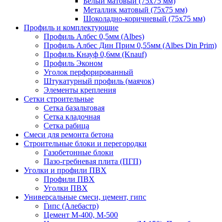
Белый матовый (75х75 мм)
Металлик матовый (75х75 мм)
Шоколадно-коричневый (75х75 мм)
Профиль и комплектующие
Профиль Албес 0,5мм (Albes)
Профиль Албес Дин Прим 0,55мм (Albes Din Prim)
Профиль Кнауф 0,6мм (Knauf)
Профиль Эконом
Уголок перфорированный
Штукатурный профиль (маячок)
Элементы крепления
Сетки строительные
Сетка базальтовая
Сетка кладочная
Сетка рабица
Смеси для ремонта бетона
Строительные блоки и перегородки
Газобетонные блоки
Пазо-гребневая плита (ПГП)
Уголки и профили ПВХ
Профили ПВХ
Уголки ПВХ
Универсальные смеси, цемент, гипс
Гипс (Алебастр)
Цемент М-400, М-500