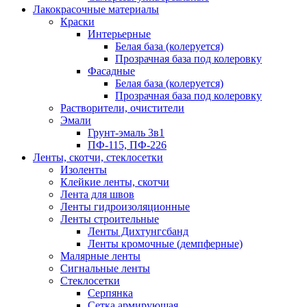
Лакокрасочные материалы
Краски
Интерьерные
Белая база (колеруется)
Прозрачная база под колеровку
Фасадные
Белая база (колеруется)
Прозрачная база под колеровку
Растворители, очистители
Эмали
Грунт-эмаль 3в1
ПФ-115, ПФ-226
Ленты, скотчи, стеклосетки
Изоленты
Клейкие ленты, скотчи
Лента для швов
Ленты гидроизоляционные
Ленты строительные
Ленты Дихтунгсбанд
Ленты кромочные (демпферные)
Малярные ленты
Сигнальные ленты
Стеклосетки
Серпянка
Сетка армирующая